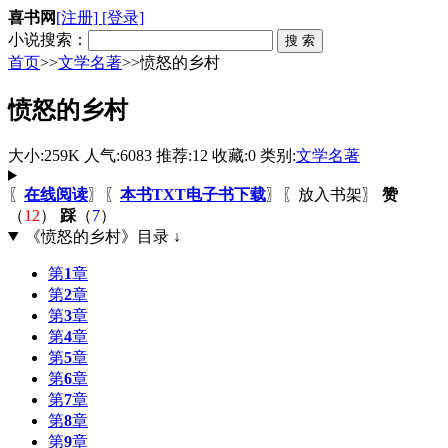
喜书网
[注册]
[登录]
小说搜索：
首页
>>
文学名著
>>愤怒的乡村
愤怒的乡村
大小:259K 人气:6083 推荐:12 收藏:0 类别:
文学名著
〖
在线阅读
〗〖
本书TXT电子书下载
〗〖
放入书架
〗
赞
（
12
）
踩
（
7
）
《愤怒的乡村》目录 ↓
第
1
章
第
2
章
第
3
章
第
4
章
第
5
章
第
6
章
第
7
章
第
8
章
第
9
章