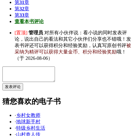
第
31
章
第
32
章
第
33
章
查看本书评论
[置顶]
管理员
对所有小伙伴说：
看小说的同时发表评
论，说出自己的看法和其它小伙伴们分享也不错哦！发
表书评还可以获得积分和经验奖励，认真写原创书评
被
采纳为精评可以获得大量金币、积分和经验奖励
哦！
（于 2026-08-06）
猜您喜欢的电子书
·
乡村女教师
·
地球新手村
·
特级乡村生活
·
山村奇人传