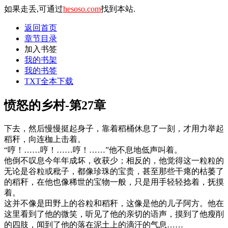
如果走丢,可通过
hesoso.com
找到本站.
返回首页
章节目录
加入书签
我的书架
我的书签
TXT全本下载
愤怒的乡村-第27章
下去，然后慢慢挺起身子，靠着稻桶休息了一刻，才用力举起
稻秆，向连枷上击着。
“哼！……哼！……哼！……”他不息地低声叫着。
他倒不叹息今年年成坏，收获少；相反的，他觉得这一粒粒的
无论是谷粒或秕子，都像珍珠的宝贵，甚至那些干瘪的枯萎了
的稻秆，在他也像稀世的宝物一般，只是用手轻轻捻着，抚摸
着。
这并不像是田野上的谷粒和稻秆，这像是他的儿子阿方。他在
这里看到了他的微笑，听见了他的亲切的语声，摸到了他瘦削
的四肢，闻到了他的落在泥土上的滴汗的气息……