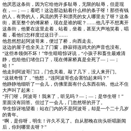
他厌恶这条街，因为它给他许多耻辱，无限的耻辱，但是现
在，—；—；看吧！这边那边贴着什么样的条子呀！那些有钱
的人，有势的人，风流的男子和漂亮的女人哪里去了呀？这条
街，甚至整个的傅家桥，现在是谁的呢？……他几乎不想离开
这条街，他要在这里走着，站着，坐着，甚至大声地笑着，唱
着，看他们怎样度过这日子……
他忽然想起阿波哥来，便过了桥，向西走去。
这边的屋子也全关上了门窗，静寂得连鸡犬的声音也没有。
“这些本领倒不坏！”华生暗暗惊讶说，“小孩子和畜生最难清
静，也给他们堵住口了，现在傅家桥真是全死了—；—；
哈！”
他走到阿波哥门口，门也关着。敲了几下，没人来开门。
“这就奇怪了，”他想，“连阿波哥也会害怕起来吗？”
他静静地细听了一会儿，仿佛里面有什么东西在响。他止不住
大声叫了起来：
“开门呀，阿波哥！我来了，听见吗？—；—；是华生呀！”
里面没有回答。但过了一会儿，门忽然呀的开了。
华生惊讶地望着：站在门内的不是阿波哥，却是一个二十几岁
的青年。
“啊，是你呀，明生！许久不见了。自从那晚在街头听唱新闻
后，你到哪里去呀？”