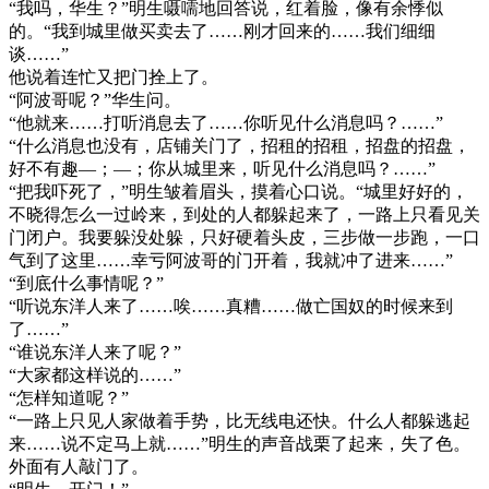
“我吗，华生？”明生嗫嚅地回答说，红着脸，像有余悸似
的。“我到城里做买卖去了……刚才回来的……我们细细
谈……”
他说着连忙又把门拴上了。
“阿波哥呢？”华生问。
“他就来……打听消息去了……你听见什么消息吗？……”
“什么消息也没有，店铺关门了，招租的招租，招盘的招盘，
好不有趣—；—；你从城里来，听见什么消息吗？……”
“把我吓死了，”明生皱着眉头，摸着心口说。“城里好好的，
不晓得怎么一过岭来，到处的人都躲起来了，一路上只看见关
门闭户。我要躲没处躲，只好硬着头皮，三步做一步跑，一口
气到了这里……幸亏阿波哥的门开着，我就冲了进来……”
“到底什么事情呢？”
“听说东洋人来了……唉……真糟……做亡国奴的时候来到
了……”
“谁说东洋人来了呢？”
“大家都这样说的……”
“怎样知道呢？”
“一路上只见人家做着手势，比无线电还快。什么人都躲逃起
来……说不定马上就……”明生的声音战栗了起来，失了色。
外面有人敲门了。