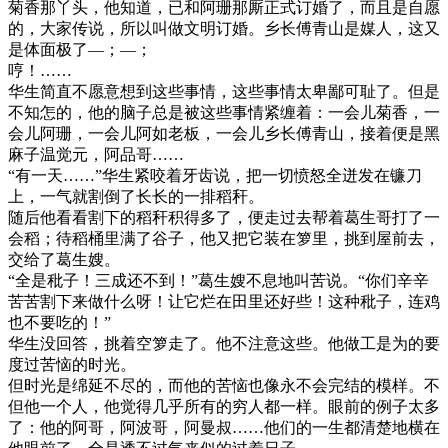
菊香那丫头，他知道，已和阿珊那厮正式订婚了，而且是自愿
的，大家传说，所以叫做文明订婚。乡长傅青山是媒人，这又
是体面极了—；—；
哼！……
华生简直不愿意想到这些事情，这些事情太卑鄙可耻了。但是
不知怎的，他的脑子总是被这些事情紧缠着：一会儿菊香，一
会儿阿珊，一会儿阿如老板，一会儿乡长傅青山，接着便是黑
麻子温觉元，阿品哥……
“有一天……”华生紧咬着牙齿说，把一切愤怒全迸发在镰刀
上，一气就割倒了长长的一排稻秆。
随后他看看割下的稻秆积得多了，便走过去帮着葛生哥打了一
会稻；待稻桶里满了谷子，他又把它装在箩里，挑到屋前去，
交给了葛生嫂。
“全是秕子！三成还不到！”葛生嫂不息地叫苦说。“你们辛辛
苦苦割下来做什么呀！让它烂在田里还好些！这种秕子，连鸡
也不要吃的！”
华生没回答，挑着空箩走了。他不注意这些。他做工是为的要
度过苦恼的时光。
但时光是绵延不尽的，而他的苦恼也像永不会完结的模样。不
但他一个人，他觉得几乎所有的穷人都一样。眼前的例子太多
了：他的阿哥，阿波哥，阿曼叔……他们的一生都清楚地横在