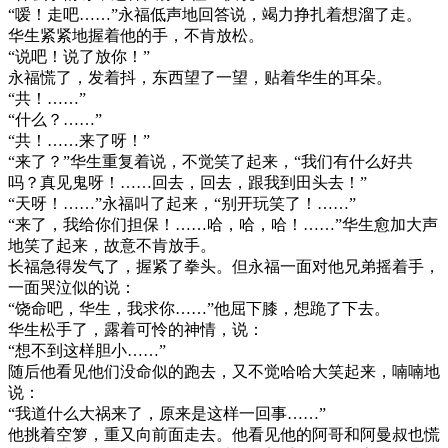
“嗳！走吧……”永福低声地回答说，竭力挣扎着想溜了走。
华生紧紧地握着他的手，不肯放松。
“说吧！说了放你！”
永福慌了，发着抖，东西望了一望，贴着华生的耳朵。
“共！……”
“什么？……”
“共！……来了呀！”
“来了？”华生重复着说，不觉笑了起来，“我们有什么好共
吗？真见鬼呀！……回去，回去，跟我到田头去！”
“天呀！……”永福叫了起来，“别开玩笑了！……”
“来了，我给你们担保！……哈，哈，哈！……”华生愈加大声
地笑了起来，故意不肯放手。
长福急得发气了，握紧了拳头。但永福一面对他兄弟摇着手，
一面哭泣似的说：
“饶命吧，华生，我求你……”他屈下膝，想跪了下去。
华生松手了，露着可怜的神情，说：
“想不到这样胆小……”
随后他看见他们没命似的跑去，又不觉哈哈大笑起来，喃喃地
说：
“我道什么大祸来了，原来是这样一回事……”
他挑着空箩，重又向前面走去。他看见他的阿哥和阿曼叔也慌