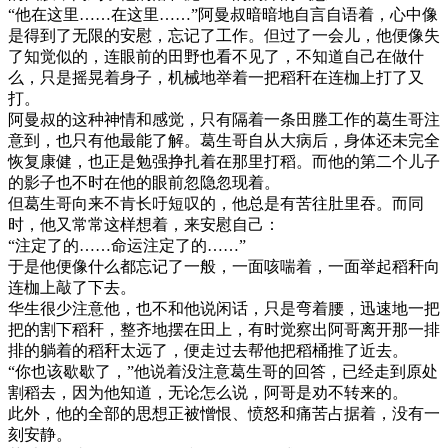
“他在这里……在这里……”阿曼叔暗暗地自言自语着，心中像
是得到了无限的安慰，忘记了工作。但过了一会儿，他便像失
了知觉似的，连眼前的田野也看不见了，不知道自己在做什
么，只是摇晃着身子，机械地举着一把稻秆在连枷上打了又
打。
阿曼叔的这种神情和感觉，只有隔着一条田塍工作的葛生哥注
意到，也只有他最能了解。葛生哥自从大病后，身体还未完全
恢复康健，也正是勉强挣扎着在那里打稻。而他的第二个儿子
的影子也不时在他的眼前忽隐忽现着。
但葛生哥向来不肯长吁短叹的，他总是有苦往肚里吞。而同
时，他又常常这样想着，来安慰自己：
“注定了的……命运注定了的……”
于是他便像什么都忘记了一般，一面咳喘着，一面举起稻秆向
连枷上敲了下去。
华生很少注意他，也不和他说闲话，只是弯着腰，迅速地一把
把的割下稻秆，整齐地摆在田上，有时觉察出阿哥离开那一排
排的躺着的稻秆太远了，便走过去帮他把稻桶推了近去。
“你也该歇歇了，”他说着没注意葛生哥的回答，已经走到原处
割稻去，因为他知道，无论怎么说，阿哥是劝不转来的。
此外，他的全部的思想正被憎恨、愤怒和痛苦占据着，没有一
刻安静。