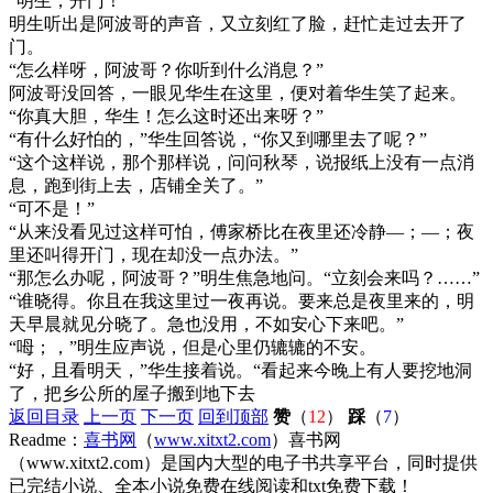
“明生，开门！”
明生听出是阿波哥的声音，又立刻红了脸，赶忙走过去开了
门。
“怎么样呀，阿波哥？你听到什么消息？”
阿波哥没回答，一眼见华生在这里，便对着华生笑了起来。
“你真大胆，华生！怎么这时还出来呀？”
“有什么好怕的，”华生回答说，“你又到哪里去了呢？”
“这个这样说，那个那样说，问问秋琴，说报纸上没有一点消
息，跑到街上去，店铺全关了。”
“可不是！”
“从来没看见过这样可怕，傅家桥比在夜里还冷静—；—；夜
里还叫得开门，现在却没一点办法。”
“那怎么办呢，阿波哥？”明生焦急地问。“立刻会来吗？……”
“谁晓得。你且在我这里过一夜再说。要来总是夜里来的，明
天早晨就见分晓了。急也没用，不如安心下来吧。”
“呣；，”明生应声说，但是心里仍辘辘的不安。
“好，且看明天，”华生接着说。“看起来今晚上有人要挖地洞
了，把乡公所的屋子搬到地下去
返回目录
上一页
下一页
回到顶部
赞
（
12
）
踩
（
7
）
Readme：
喜书网
（
www.xitxt2.com
）喜书网
（www.xitxt2.com）是国内大型的电子书共享平台，同时提供
已完结小说、全本小说免费在线阅读和txt免费下载！