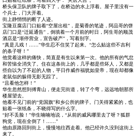
口贴着红纸条，写着四大字：“关店大吉”。
桥头保卫队的牌子取下了，在桥边的水上浮着。屋子里没有一
个兵士，门大开着。
街上静悄悄的断了人迹。
宝隆豆腐店门口贴着“空屋出租”，是菊香的笔迹，阿品哥的饼
店门口是“迁延通告”，倒填着一个月前的时日，阿生哥的顺茂
酒店是“渐停营业，宣告破产”，写着别字。
“真是儿戏！……”华生忍不住笑了起来。“怎么贴这些不吉利
的条子呀！”
他觉着这样的痛快，简直是有生以来第一次。他的所有的气忿
和苦恼全消失了。住在这条街上的，几乎都是些坏人，又都是
些自以为了不起的人物，平日作威作福犹如皇帝，现在却都像
老鼠似的躲得无影无踪了。
“且看他怎样！”
华生忽然想到傅青山，便走完街道，转了个弯，远远地朝那所
楼屋望去。
他看不见门前的“党国旗”和乡公所的牌子。门关得紧紧的，也
贴着一张纸条，不晓得写的什么字。
“好不丢脸！”华生喃喃地说，“从前的威风哪里去了呀？狐群
狗党，现在全倒了！……”
他由原路回到街上，慢慢地往西走着。他已经许久没到这街上
来了。