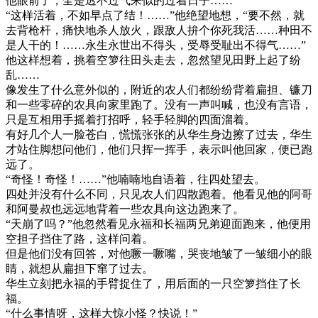
他眼前了，全是透不过气来似的过着日子……
“这样活着，不如早点了结！……”他绝望地想，“要不然，就
去背枪杆，痛快地杀人放火，跟敌人拚个你死我活……种田不
是人干的！……永生永世出不得头，受辱受耻出不得气……”
他这样想着，挑着空箩往田头走去，忽然望见田野上起了纷
乱……
像发生了什么意外似的，附近的农人们都纷纷背着扁担、镰刀
和一些零碎的农具向家里跑了。没有一声叫喊，也没有言语，
只是互相用手摇着打招呼，轻手轻脚的四面溜着。
有好几个人一脸苍白，慌慌张张的从华生身边擦了过去，华生
才站住脚想问他们，他们只挥一挥手，表示叫他回家，便已跑
远了。
“奇怪！奇怪！……”他喃喃地自语着，往四处望去。
四处并没有什么不同，只见农人们四散跑着。他看见他的阿哥
和阿曼叔也远远地背着一些农具向这边跑来了。
“天崩了吗？”他忽然看见永福和长福两兄弟迎面跑来，他便用
空担子挡住了路，这样问着。
但是他们没有回答，对他噘一噘嘴，哭丧地皱了一皱细小的眼
睛，就想从扁担下窜了过去。
华生立刻把永福的手臂捉住了，用后面的一只空箩挡住了长
福。
“什么事情呀，这样大惊小怪？快说！”