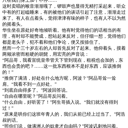
只在我们身上加个不停……”
这时卖唱的喉音渐渐嘎了，锣鼓声也显得无精打采起来，听众
中有的打起瞌睡来，有的被他们的谈话引起了注意，渐渐走过
来了。有人在点着头，觉得津津有味的样子，也有人不以为然
的摇着头。
华生坐在原处好奇地倾听着。他有时觉得他们的话相当的有
理，有时却不能赞成，想站起来反对，但仔细一想，觉得他们
都是老头子，犯不着和他们争论，便又按捺住了。
然而一个三十岁左右的人却首先反对了起来。他仰着头，摸着
两颊浓密而粗硬的胡髭，用宏亮的声音说：
“阿品哥，我看宣统皇帝管天下管到现在，租税也会加的，东
西也会贵的吧？……这一批东西根本不是好东西，应该推倒
的！”
“推倒了满清，好处在什么地方呢，阿波？”阿品哥耸一耸
肩。“我看不到一点好处。”
“到底自由得多了。”阿波回答说。
“自由在哪里呢？”阿品哥反问着。
“什么自由，好听罢了！”阿生哥插入说。“我们就没有得到
过！”
“原来是哄你们这班年青人的，我们从前已经上过当了。”阿浩
叔的话。
“照你们说，做满洲人的奴隶才自由吗？”阿波讥刺地问着。