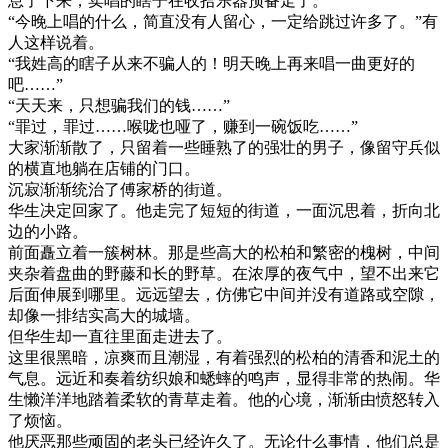
息了下来，卖唱的瞎子在收拾乐器预备走了。
“今晚上唱的什么，简直没有人留心，一定给跳过许多了。”有
人这样说着。
“我姓高的瞎子从来不骗人的！明天晚上再来唱一曲更好的
吧……”
“天天来，只想骗我们的钱……”
“罪过，罪过……喉咙也哑了，赚到一碗饭吃……”
大家渐渐散了，只留着一些睡熟了的强壮的男子，像留守兵似
的横直地躺在店铺的门口。
沉寂渐渐统治了傅家桥的街道。
华生决定回家了。他走完了短短的街道，一面沉思着，折向北
边的小路。
前面矗立着一簇树林。那是些高大的松柏和繁密的槐树，中间
夹杂着盘曲的野藤和长的野草。在浓厚的夜气中，望不出来它
后面伸展到哪里。远远望去，仿佛它中间并没有道路或空隙，
却像一排结实高大的城墙。
但华生却一直往里面走进去了。
这里很黑暗，凉爽而且潮湿，有着强烈的松柏的清香和泥土的
气息。远近和奏着纺织娘和蟋蟀的鸣声，显得非常的热闹。华
生懒洋洋地踏着柔软的青草走着。他的心境，渐渐由愤怒转入
了烦恼。
他厌恶那些顽固的老头已经许久了。无论什么事情，他们总是