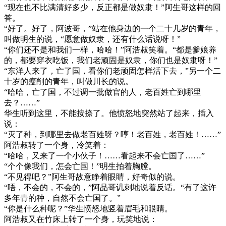
“现在也不比满清好多少，反正都是做奴隶！”阿生哥这样的回
答。
“好了。好了，阿波哥，”站在他身边的一个二十几岁的青年，
叫做明生的说，“愿意做奴隶，还有什么话说呀！”
“你们还不是和我们一样，哈哈！”阿浩叔笑着。“都是爹娘养
的，都要穿衣吃饭，我们老顽固是奴隶，你们也是奴隶呀！”
“东洋人来了，亡了国，看你们老顽固怎样活下去，”另一个二
十岁的瘦削的青年，叫做川长的说。
“哈哈，亡了国，不过调一批做官的人，老百姓亡到哪里
去？……”
华生听到这里，不能按捺了。他愤怒地突然站了起来，插入
说：
“灭了种，到哪里去做老百姓呀？哼！老百姓，老百姓！……”
阿浩叔转了一个身，冷笑着：
“哈哈，又来了一个小伙子！……看起来不会亡国了……”
“个个像我们，怎会亡国！”明生拍着胸膛。
“不见得吧？”阿生哥故意睁着眼睛，好奇似的说。
“唔，不会的，不会的，”阿品哥讥刺地说着反话。“有了这许
多年青的种，自然不会亡国了。”
“你是什么种呢？”华生愤怒地竖着眉毛和眼睛。
阿浩叔又在竹床上转了一个身，玩笑地说：