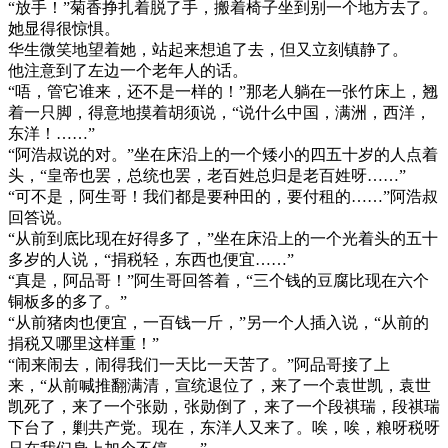
“放手！”菊香挣扎着脱了手，搬着椅子坐到别一个地方去了。
她显得很惊惧。
华生微笑地望着她，站起来想追了去，但又立刻镇静了。
他注意到了左边一个老年人的话。
“唔，管它谁来，还不是一样的！”那老人躺在一张竹床上，翘
着一只脚，得意地摸着胡须说，“说什么中国，满洲，西洋，
东洋！……”
“阿浩叔说的对。”坐在床沿上的一个矮小的四五十岁的人点着
头，“皇帝也罢，总统也罢，老百姓总归是老百姓呀……”
“可不是，阿生哥！我们都是要种田的，要付租的……”阿浩叔
回答说。
“从前到底比现在好得多了，”坐在床沿上的一个光着头的五十
多岁的人说，“捐税轻，东西也便宜……”
“真是，阿品哥！”阿生哥回答着，“三个钱的豆腐比现在六个
铜板多的多了。”
“从前猪肉也便宜，一百钱一斤，”另一个人插入说，“从前的
捐税又哪里这样重！”
“闹来闹去，闹得我们一天比一天苦了。”阿品哥接了上
来，“从前喊推翻满清，宣统退位了，来了一个袁世凯，袁世
凯死了，来了一个张勋，张勋倒了，来了一个段祺瑞，段祺瑞
下台了，剿共产党。现在，东洋人又来了。唉，唉，粮呀税呀