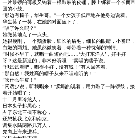
一片鼓锣的薄板又钩着一根敲鼓的皮锤，膝上绑着一个长而且
圆的小鼓。
“那边有椅子，华生哥。”一个女孩子低声地在他身边说着。
华生笑了一笑，在她的对面坐下了。
“唱了许久吗？”
她微笑地点了一点头。
她很瘦削，一个鹅蛋脸，细长的眉毛，细长的眼睛，小嘴巴，
白嫩的两颊。她虽然微笑着，却带着一种忧郁的神情。
“时候不早了，就唱一曲短的吧……‘大打东洋人’，好不好
呀？这是新造的，非常好听哩！”卖唱的瞎子说。
“也试试看吧，唱得不好，没有钱！”有人回答着。
“那自然！我姓高的瞎子从来不唱难听的！”
“吹什么牛皮！”
“闲话少说，听我唱来！”卖唱的说着，用力敲了一阵锣鼓，接
着开始唱了：
十二月里冷煞人，
日本鬼子起黑心：
占了东北三省不称心，
还想抢我北京和南京。
调集水陆两路几万人，
先向上海来进兵。