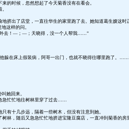
下来的时候，忽然想起了今天菊香没有在看会。
着。
偷地挤出了店堂，一直往华生的家里跑了去。她知道葛生嫂这时
促地这样的问。
门外去！—；—；天晓得，没一个人帮我……”
他躲在床上假装病，阿哥一出门，也就不晓得往哪里跑了。……
势叫她回来。
急急忙忙地往树林里穿了过去……
她只有十几步远，隔着一些树木，但没有注意到她。
了树林，随后又急急忙忙地挤进宝隆豆腐店，一直冲到菊香的房