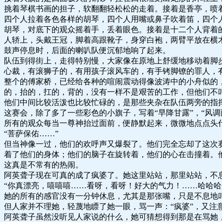
挑着琴棋书画的担子，软翻翻轻松松的走着。接着是香亭，喷
四个人拉着各色各样的胡琴，四个人用嘴或鼻子吹着笛，四个
胡琴，对底下的观众摇着手，丢着眼色。接着是十二个人背着
人轿上，头戴王冠，脚着高跟靴子，身穿白袍，两臂平放在横
鼓声停息时，后面的喇叭队便沉郁地响了起来。
队伍到得街上，走得特别慢，大家像在原地上舒缓地移动着脚
心裁，有滚狮子的，有用孩子滚风车的，有手铐脚镣的罪人，
整个的傅家桥，已经给各种的喧闹震动得像波涛中的小舟似的
的，抬的，扛的，背的，没有一样不是艰苦的工作，但他们不
他们中间比较活泼也比较忙碌的，是那些夹杂在队伍两旁的指
这赛会，除了多了一些彩色的小旗子，写着“早降甘露”，“风调
所有的观众每当一尊神抬过面前，便静默起来，微微地点点头代
“菩萨保佑……”
但当神像一过，他们的欢呼声又爆裂了。他们完全忘却了这次
着了他们的身体；他们的脑子在旋转着，他们的心在击撞着。
这真是不常有的热闹。
阿英聋子现在可真的成了疯婆了。她这里站站，那里站站，不
“你真漂亮，嘻嘻嘻……看呀，看呀！好大的气力！……哈哈
她的所有的感官没有一分钟休息，尤其是那张嘴，只是不息地
但人家并不理她，轻蔑地瞟了她一眼，骂一声：“疯婆”，又注
阿英聋子虽然没听见人家说的什么，她可猜想得到那是在骂她