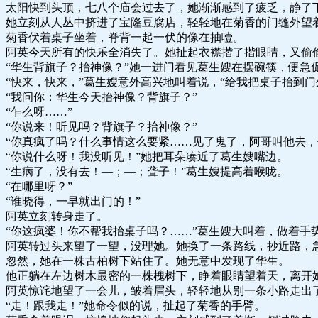
太阳快到头顶，七八个庙会过去了，她渐渐感到了疲乏，静了
她立刻从人丛中挤进了宝隆豆腐店，轻轻地在菊香的门缝外望
菊香伏着桌子坐着，脊背一起一伏的像在抽噎。
阿英今天所有的快乐全消失了。她扯起衣襟揩了揩眼睛，又偷
“华生背旗子？抬神像？”她一进门看见葛生嫂在摆碗筷，便急
“快来，快来，”葛生嫂意外高兴地叫着说，“给我把桌子抬到
“我问你：华生今天抬神像？背旗子？”
“乍么呀……”
“你说来！听见吗？背旗子？抬神像？”
“你真疯了吗？什么事情这么要紧……见了鬼了，阿哥叫他去，
“你说什么呀！我没听见！”她把耳朵凑近了葛生嫂嘴边。
“生病了，没有去！—；—；聋子！”葛生嫂提高着喉咙。
“在哪里呀？”
“谁晓得，一早就出门的！”
阿英立刻转身走了。
“你这疯婆！你不帮我抬桌子吗？……”葛生嫂大叫着，做着手
阿英转过头来望了一望，没理她。她换了一条路线，抄近路，
忽然，她在一株古柏树下站住了。她无意中发现了华生。
他正躺在左边树木最密的一株槐树下，睁着眼睛望着天，离开
阿英惊诧地望了一会儿，皱着眉头，轻轻地从别一条小路走出
“走！跟我走！”她命令似的说，扯起了菊香的手臂。