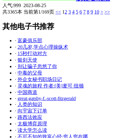
人气:999 2023-08-25
共3365本 当前第1/169页
<<
1
2
3
4
5
6
7
8
9
10
>
>>
其他电子书推荐
·
富豪俱乐部
·
20几岁,学点心理操纵术
·
15秒打动对方
·
银剑天使
·
别让骗子忽悠了你
·
中毒的父母
·
外企女秘书职场日记
·
灵魂的旅程 作者:[美]麦可·纽顿
·
中国商道
·
great-gatsby-f.-scott-fitzgerald
·
人类的知识
·
向宇宙下订单
·
路西法效应
·
太极博弈原理
·
读大学怎么读
·
不可不知的致富心经:穷人穷在哪