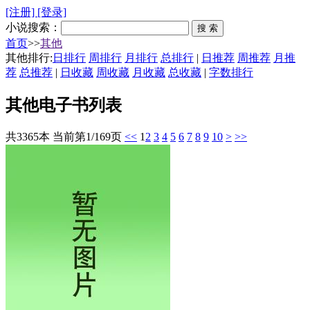
[注册]
[登录]
小说搜索：
首页
>>
其他
其他排行:
日排行
周排行
月排行
总排行
|
日推荐
周推荐
月推
荐
总推荐
|
日收藏
周收藏
月收藏
总收藏
|
字数排行
其他电子书列表
共3365本 当前第1/169页
<<
1
2
3
4
5
6
7
8
9
10
>
>>