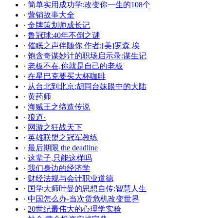
·
简单实用成功学:改变你一生的108个
·
营销故事大全
·
金牌策划师成长记
·
鲁冠球:40年不倒之谜
·
催眠之声伴随你 作者:[美]罗森 埃
·
饱含奇谋妙计的职场启示录:谋生记
·
老板不在,你就是自己的老板
·
在星巴克要买大杯咖啡
·
从台北到北京:胡同台妹眼中的大陆
·
黄药师
·
海贼王之缔造传说
·
狼道·
·
网游之狂战天下
·
英雄联盟之冠军教练
·
最后期限 the deadline
·
这辈子,只能这样吗
·
我们身边的经济学
·
财经法规与会计职业道德
·
国学大师叶曼的思想自传:智慧人生
·
中国怎么办-当次货危机改变世界
·
20世纪最伟大的心理学实验