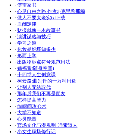
·
傅雷家书
·
心灵自由之路 作者:j·克里希那穆
·
做人不要太老实txt下载
·
血酬定律
·
财报就像一本故事书
·
演讲谋略与技巧
·
学习之道
·
化妆品好坏知多少
·
形而上学
·
出版物标点符号规范用法
·
嫡福晋(随身空间)
·
十四堂人生创意课
·
柯云路:曲别针的一万种用途
·
让别人无法取代
·
那年后我们不再是朋友
·
怎样提高智力
·
fbi瞬间攻心术
·
大学不知道
·
心灵能量
·
官场文化与潜规则_净素道人
·
小女生职场修行记