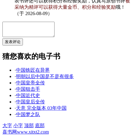
表书评还可以获得积分和经验奖励，认真写原创书评
被
采纳为精评可以获得大量金币、积分和经验奖励
哦！
（于 2026-08-09）
猜您喜欢的电子书
·
中国铁匠在异界
·
明朝以后中国是不是有很多
·
中国皇帝全传
·
中国狙击手
·
中国近代史
·
中国皇后全传
·
天意 完全版本 03年中国
·
中国梦之队
大字
小字
顶部
底部
喜书网
www.xitxt2.com