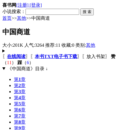
喜书网
[注册]
[登录]
小说搜索：
首页
>>
其他
>>中国商道
中国商道
大小:201K 人气:3264 推荐:11 收藏:0 类别:
其他
〖
在线阅读
〗〖
本书TXT电子书下载
〗〖
放入书架
〗
赞
（
11
）
踩
（
6
）
《中国商道》目录 ↓
第
1
章
第
2
章
第
3
章
第
4
章
第
5
章
第
6
章
第
7
章
第
8
章
第
9
章