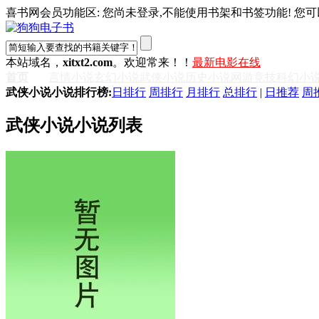
喜书网会员功能区: 您尚未登录,不能使用书架和书签功能! 您可
本站域名，
xitxt2.com
。欢迎常来！！
最新电影在线
首页
言情小说
玄幻小说
武侠小说
历史小说
网游竞技
科幻小
武侠小说小说排行榜:
日排行
周排行
月排行
总排行
|
日推荐
周
武侠小说小说列表