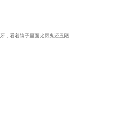
牙，看着镜子里面比厉鬼还丑陋...