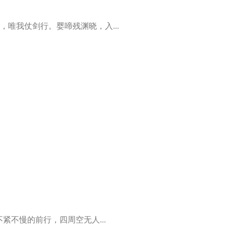
唯我仗剑行。婴啼残渊晓，入...
紧不慢的前行，四周空无人...