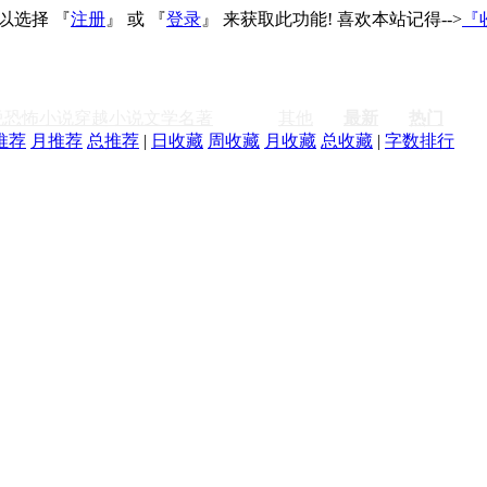
以选择 『
注册
』 或 『
登录
』 来获取此功能! 喜欢本站记得-->
『
说
恐怖小说
穿越小说
文学名著
激情
其他
最新
热门
推荐
月推荐
总推荐
|
日收藏
周收藏
月收藏
总收藏
|
字数排行