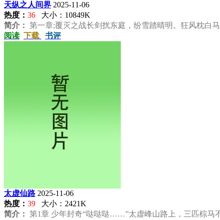
天纵之人间界
2025-11-06
热度：
36
大小：10849K
简介：
第一章;覆灭之战长剑扰东庭，纷雪踏晴明。狂风枕白马，
阅读
下载
书评
太虚仙路
2025-11-06
热度：
39
大小：2421K
简介：
第1章 少年封奇“哒哒哒……”太虚峰山路上，三匹棕马不