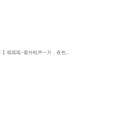
】呱呱呱~窗外蛙声一片，夜色...