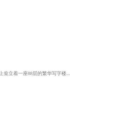
立着一座88层的繁华写字楼...