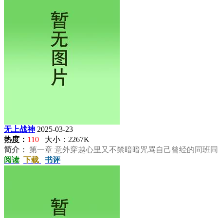
无上战神
2025-03-23
热度：
110
大小：2267K
简介：
第一章 意外穿越心里又不禁暗暗咒骂自己曾经的同班同学
阅读
下载
书评