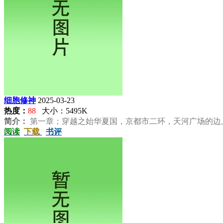
细胞修神
2025-03-23
热度：
88
大小：5495K
简介：
第一章；穿越之始华夏国，京都市二环，天河广场的边上耸
阅读
下载
书评