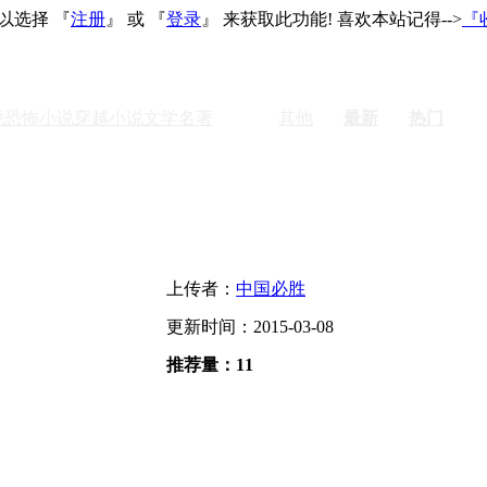
以选择 『
注册
』 或 『
登录
』 来获取此功能! 喜欢本站记得-->
『
说
恐怖小说
穿越小说
文学名著
激情
其他
最新
热门
上传者：
中国必胜
更新时间：2015-03-08
推荐量：11