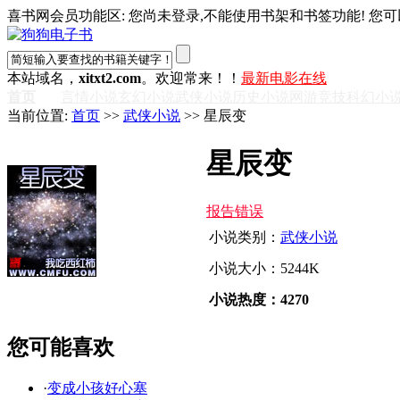
喜书网会员功能区: 您尚未登录,不能使用书架和书签功能! 您可
本站域名，
xitxt2.com
。欢迎常来！！
最新电影在线
首页
言情小说
玄幻小说
武侠小说
历史小说
网游竞技
科幻小
当前位置:
首页
>>
武侠小说
>> 星辰变
星辰变
报告错误
小说类别：
武侠小说
小说大小：5244K
小说热度：4270
您可能喜欢
·
变成小孩好心塞