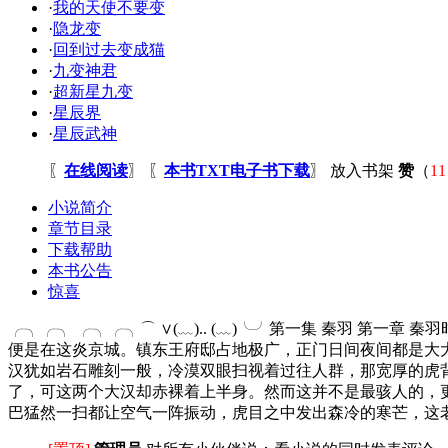
·
我的天使不要变
·
隐龙变
·
回到过去变成猫
·
九变神君
·
超新星九变
·
星辰界
·
星辰武神
〖
在线阅读
〗 〖
本书TXT电子书下载
〗
放入书架
赞
（
11
小说简介
章节目录
下载帮助
本书公告
惊喜
╭╮╭╮ ╭╮╭╮⌒ ∨(﹏).. (﹏)╰╯第一集 秦羽 
便是在这炎京城。镇东王府邸占地极广，正门日间夜间都是大
汉犹如岩石雕刻一般，冷漠双眼扫视着过往人群，那宽厚的虎
了，可这两个大汉却赤裸着上半身。然而这并不是最骇人的，
巴猛然一扫都让空气一阵振动，虎目之中发出森冷的寒芒，这老虎正