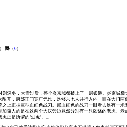
）
踩
（
6
）
第一章 秦羽时则深冬，大雪过后，整个炎京城都披上了一层银装。炎京
大敞开，府邸正门宽广无比，足够六七人并行入内。而在大门两
背之上正挂巨型血红色战刀。那血红色的战刀一眼看去足有一米
更加骇人的是在这两个大汉旁边竟然分别有一只凶猛的老虎。老
是所谓的‘烈虎’。...