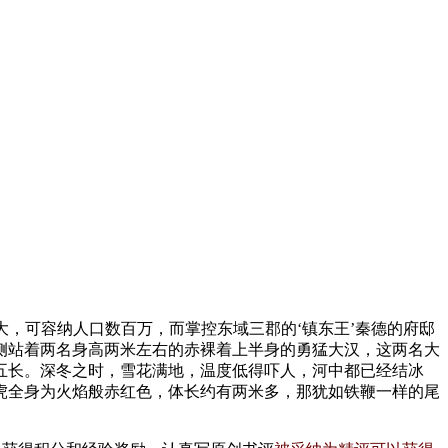
城极大，可容纳人口数百万，而掌控东域三郡的‘镇东王’秦德的府邸
侧站着两名身高两米左右的赤裸着上半身的勇猛大汉，这两名大
五长。深冬之时，雪花满地，温度低得吓人，河中都已经结冰
虎全身为火焰般赤红色，体长约有两米多，那犹如铁鞭一样的尾