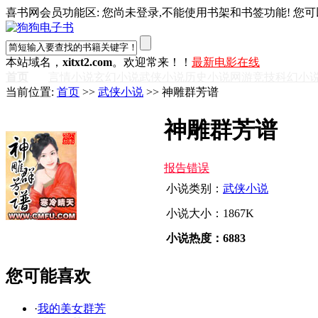
喜书网会员功能区: 您尚未登录,不能使用书架和书签功能! 您可
本站域名，
xitxt2.com
。欢迎常来！！
最新电影在线
首页
言情小说
玄幻小说
武侠小说
历史小说
网游竞技
科幻小
当前位置:
首页
>>
武侠小说
>> 神雕群芳谱
神雕群芳谱
报告错误
小说类别：
武侠小说
小说大小：1867K
小说热度：6883
您可能喜欢
·
我的美女群芳