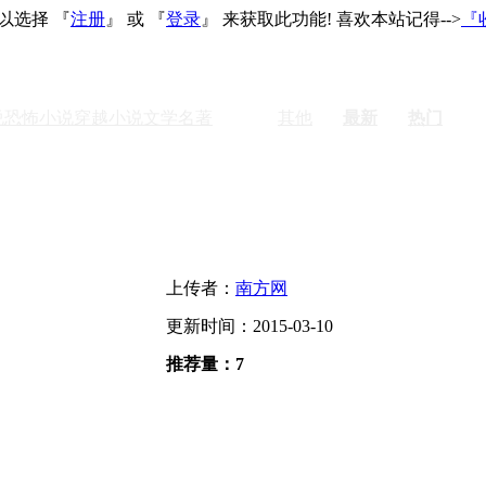
以选择 『
注册
』 或 『
登录
』 来获取此功能! 喜欢本站记得-->
『
说
恐怖小说
穿越小说
文学名著
激情
其他
最新
热门
上传者：
南方网
更新时间：2015-03-10
推荐量：7