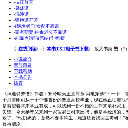
·
技压群芳
·
枭雄谱
·
混沌谱
·
猎艳谱群芳
·
[继承者们]女配不靠谱
·
家有萌妻·纯禽老公不靠谱
·
能靠点谱吗(完结)作者:折
〖
在线阅读
〗 〖
本书TXT电子书下载
〗
放入书架
赞
（
7
小说简介
章节目录
下载帮助
本书公告
惊喜
《神雕群芳谱》作者：寒冷晴天正文序章 闪电穿越“下一个！
个月前刚刚从一个中部省份的普通高校毕业，现在他正忙着找
是盼望着将来学业有成，可以找到一份不错的工作来填补家用
失望。今天杨乾又来到一家贸易公司来应聘，他是学经济的，
败了。“他奶奶的，竟然不要本科生，难道还要我回去考研！
要再增添。...