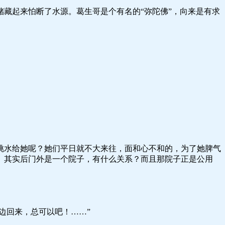
藏起来怕断了水源。葛生哥是个有名的“弥陀佛”，向来是有求
挑水给她呢？她们平日就不大来往，面和心不和的，为了她脾气
。其实后门外是一个院子，有什么关系？而且那院子正是公用
边回来，总可以吧！……”