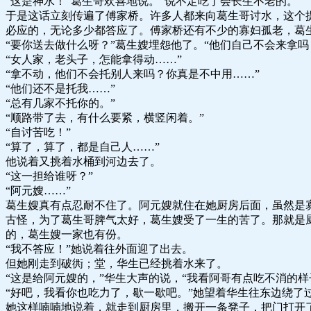
“这是神水！”葛生哥欢喜地说。“说不定吃了会长生不老的。”
于是这话立刻传遍了傅家桥。许多人都来向葛生哥讨水，这个
必应的，无论多少都答应了。傅家桥还有不少的寡妇孤老，葛
“要你送去做什么呀？”葛生嫂埋怨他了。“他们自己不会来拿吗
“女人家，老头子，怎能拿得动……”
“拿不动，他们不会托别人来吗？你真是不中用……”
“他们还不是托我……”
“总有几家不托你的。”
“顺路带了去，有什么要紧，横竖闲着。”
“自讨苦吃！”
“算了，算了，都是自己人……”
他说着又挑着水桶到河边去了。
“这一担给谁呀？”
“阿元嫂……”
葛生嫂真有点忍耐不住了。阿元嫂就住在她厨房后面，虽然是
古怪，为了葛生哥脾气太好，葛生嫂受了一生的苦了。那就是
的，葛生嫂一家也有份。
“我不答应！”她说着往外面迎了出去。
但她刚走到破衖；堂，华生已经挑着水来了。
“这是给阿元嫂的，”华生大声的说，“我看阿哥有点吃不消的样
“好吧，我看你也吃力了，歇一歇吧。”她望着华生往东边绕了
她这样喃喃地说着，就走到厨房里，搬开一条凳子，把门打开