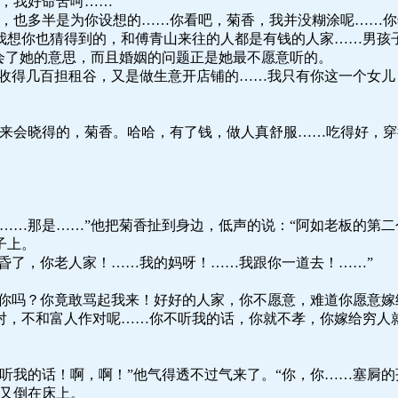
，我好命苦呵……”
酬，也多半是为你设想的……你看吧，菊香，我并没糊涂呢……
我想你也猜得到的，和傅青山来往的人都是有钱的人家……男孩
会了她的意思，而且婚姻的问题正是她最不愿意听的。
年收得几百担租谷，又是做生意开店铺的……我只有你这一个女
将来会晓得的，菊香。哈哈，有了钱，做人真舒服……吃得好，
……那是……”他把菊香扯到身边，低声的说：“阿如老板的第二
子上。
你昏了，你老人家！……我的妈呀！……我跟你一道去！……”
了你吗？你竟敢骂起我来！好好的人家，你不愿意，难道你愿意
对，不和富人作对呢……你不听我的话，你就不孝，你嫁给穷人
听我的话！啊，啊！”他气得透不过气来了。“你，你……塞屙
重又倒在床上。