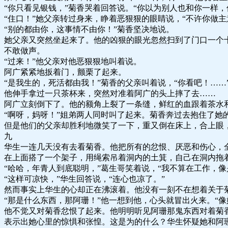
“你只看见银钱，”菊香哭着回答说。“你以为别人也和你一样
“住口！”她父亲转过身来，睁着恶狠狠的眼睛说，“不许你做主
“别的都由你，这事情不由你！”菊香坚决地说。
她父亲又突然坐起来了。他的凶狠的眼光忽然扫到了门口一个
不敢做声。
“过来！”他父亲对他恶狠狠地叫着说。
阿广紧紧地扳着门，颤栗了起来。
“是我生的，死活都由我！”菊香的父亲叫着说，“你看吧！……
他伸手拿过一只茶杯来，突然对准着阿广的头上摔了去……
阿广立刻倒下了。他的额角上裂了一条缝，鲜红的血跟着茶水
“啊呀，妈呀！”姐弟两人同时叫了起来。菊香奔过去抱住了她
但是他们的父亲却胜利地微笑了一下，重又倒在床上，合上眼
九
华生一连几天没有去看菊香。他把所有的忿恨、厌恶和伤心，
在上面搭了一个架子，用绳索吊着洞内的土箕，自己在洞内拖
“哈哈，年青人到底聪明，”葛生哥笑着说，“我不算在工作，
“这样可凉快，”华生回答说，“连心也凉了。”
然而事实上华生的心却正在沸滚着。他没有一刻不在想着关于
“那是什么东西，那阿珊！”他一想到他，心头就冒出火来。“
他不觉又对菊香忿恨了起来。他明明听见阿珊那鬼东西对着菊香
表示出她心里的惊惧和张惶。这是为的什么？华生怀疑她和阿