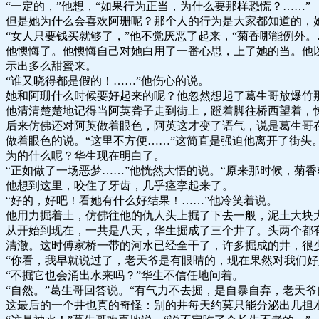
“一定的，”他想，“如果行为正当，为什么要那样恐慌？……”
但是她为什么会喜欢阿珊呢？那个人的行为是大家都知道的，
“女人只要钱买就够了，”他不觉厌恶了起来，“菊香哪能例外
他懊悔了。他懊悔自己对她白用了一番心思，上了她的当。他
示出多么甜蜜来。
“谁又晓得都是假的！……”他伤心的说。
她和阿珊什么时候要好起来的呢？他忽然想起了葛生哥放爆竹
他清清楚楚地记得当阿英聋子走到街上，蹬着脚往桥西望着，
后来仿佛还对阿英做着眼色，阿英这才变了语气，说是葛生哥
做着眼色的说。“这里不方便……”这简直是强迫他离开了街头
为的什么呢？华生现在明白了。
“正如做了一场恶梦……”他恍然大悟的说。“原来那时候，菊
他想到这里，咬住了牙齿，几乎痉挛起来了。
“好的，好吧！看她有什么好结果！……”他冷笑着说。
他用力掘着土，仿佛往他的仇人头上掘了下去一般，泥土大块
从开始到现在，一共是八天，华生掘成了三个井了。头两个都
清澈。这时傅家桥一带的河水已经全干了，许多掘成的井，很
“你看，我早就说过了，老天爷是有眼睛的，现在果然对我们好
“不掘它也会涌出水来吗？”华生不信任地问着。
“自然。”葛生哥回答说。“有气力不去掘，是自暴自弃，老天爷
这最后的一个井也真的奇怪：别的井每天约莫只能分泌出几担