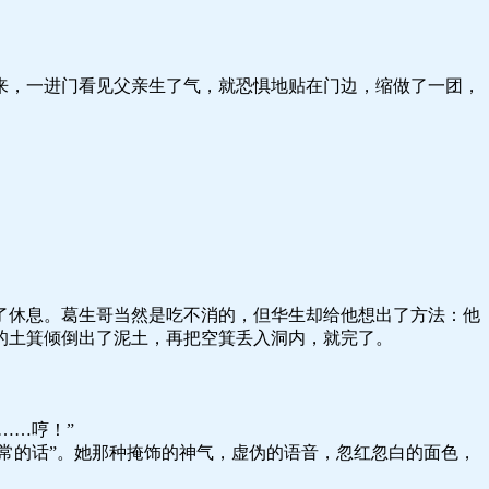
来，一进门看见父亲生了气，就恐惧地贴在门边，缩做了一团，
了休息。葛生哥当然是吃不消的，但华生却给他想出了方法：他
的土箕倾倒出了泥土，再把空箕丢入洞内，就完了。
……哼！”
常的话”。她那种掩饰的神气，虚伪的语音，忽红忽白的面色，