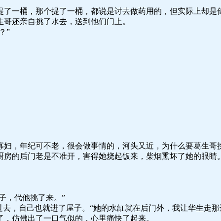
提了一桶，那个提了一桶，都说是讨去做药用的，但实际上却是储
生哥还亲自挑了水去，送到他们门上。
？”
寡妇，年纪可不老，很会做事情的，河头又近，为什么要葛生哥
厨房的后门老是不准开，害得她烧起饭来，柴烟熏坏了她的眼睛
子，代他挑了来。”
过去，自己也就进了屋子。“她的水缸就在后门外，我让华生走那
了，仿佛出了一口气似的，心里痛快了起来。