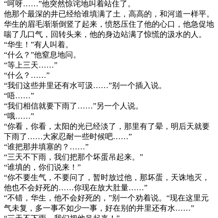
“呵呀……”他突然惊诧地叫着站住了。
他那个最深的井已经给谁填满了土，高高的，和河道一样平。
华生的眉毛渐渐倒竖了起来，愤怒压住了他的心口，他急促地
喘了几口气，回转头来，他的身边站满了惊慌的汲水的人。
“华生！”有人叫着。
“什么？”他窒息地问。
“等上三天……”
“什么？……”
“我们这些井里还有水可汲……”别一个插入说。
“唔……”
“我们相信就要下雨了……”另一个人说。
“哦……”
“你看，你看，太阳的光已经淡了，那里有了晕，明后天就要
下雨了……大家忍耐一些时候吧……”
“谁把那井填塞的？……”
“三天不下雨，我们把那个坏蛋吊起来。”
“谁填的，你们说来！”
“你不要生气，不要问了，暂时放过他，那坏蛋，天诛地灭，
他也不会好死的……你现在放大肚量……”
“不错，华生，他不会好死的，”别一个劝着说。“现在这里元
气未复，多一事不如少一事，好在别的井里还有水……”