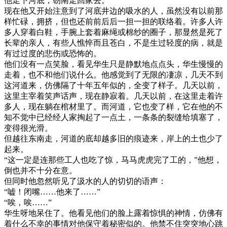
他走下河底，朝南走回家去。
现在他又开始注意到了河底井边的吸水的人，虽然没有以前那
样忙碌，拥挤，但也还前前后后一担一担的联络着。许多人许
多人穿着白鞋，手腕上套着麻绳或棉纱的圈子，那显然是死了
长辈的亲人，有些人憔悴而且苍白，不是生过轻度的病，就是
有过过度的悲伤或恐怖的。
他们没有一点笑脸，看见华生只是静默地点点头，华生慢慢的
走着，也不和他们说什么。他感觉到了无限的凄凉，几天不到
这河道来，仿佛隔了十年五年似的，全变了样子。几天以前，
这里主宰着笑声话声，现在静寂着。几天以前，在这里走着许
多人，现在躺在棺材里了。而河道，它也变了样，它在他的不
知不觉中已经经人家掏起了一点土，一条条的裂缝给填塞了，
变得很光滑。
但越往东南走，河道的底却越多旧的痕迹来，岸上的土也少了
起来。
“这一定是连那些工人也吃了惊，马马虎虎完了工的，”他想，
倒也并不十分在意。
但同时他忽然听见了汲水的人的切切的语声：
“嘘！闭嘴……他来了……”
“唉，唉……”
华生呀地呆住了。他看见他们的脸上露着惊惧的神情，仿佛有
着什么不幸的事情对他保守着秘密似的。他禁不住突突地心跳