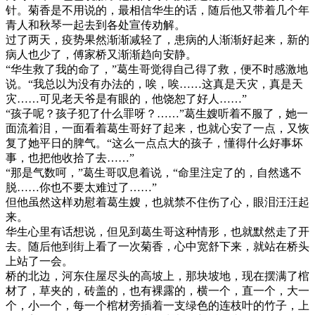
针。菊香是不用说的，最相信华生的话，随后他又带着几个年
青人和秋琴一起去到各处宣传劝解。
过了两天，疫势果然渐渐减轻了，患病的人渐渐好起来，新的
病人也少了，傅家桥又渐渐趋向安静。
“华生救了我的命了，”葛生哥觉得自己得了救，便不时感激地
说。“我总以为没有办法的，唉，唉……这真是天灾，真是天
灾……可见老天爷是有眼的，他饶恕了好人……”
“孩子呢？孩子犯了什么罪呀？……”葛生嫂听着不服了，她一
面流着泪，一面看着葛生哥好了起来，也就心安了一点，又恢
复了她平日的脾气。“这么一点点大的孩子，懂得什么好事坏
事，也把他收拾了去……”
“那是气数呵，”葛生哥叹息着说，“命里注定了的，自然逃不
脱……你也不要太难过了……”
但他虽然这样劝慰着葛生嫂，也就禁不住伤了心，眼泪汪汪起
来。
华生心里有话想说，但见到葛生哥这种情形，也就默然走了开
去。随后他到街上看了一次菊香，心中宽舒下来，就站在桥头
上站了一会。
桥的北边，河东住屋尽头的高坡上，那块坡地，现在摆满了棺
材了，草夹的，砖盖的，也有裸露的，横一个，直一个，大一
个，小一个，每一个棺材旁插着一支绿色的连枝叶的竹子，上