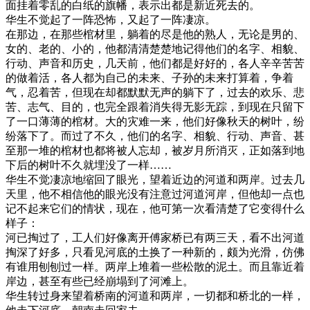
面挂着零乱的白纸的旗幡，表示出都是新近死去的。
华生不觉起了一阵恐怖，又起了一阵凄凉。
在那边，在那些棺材里，躺着的尽是他的熟人，无论是男的、
女的、老的、小的，他都清清楚楚地记得他们的名字、相貌、
行动、声音和历史，几天前，他们都是好好的，各人辛辛苦苦
的做着活，各人都为自己的未来、子孙的未来打算着，争着
气，忍着苦，但现在却都默默无声的躺下了，过去的欢乐、悲
苦、志气、目的，也完全跟着消失得无影无踪，到现在只留下
了一口薄薄的棺材。大的灾难一来，他们好像秋天的树叶，纷
纷落下了。而过了不久，他们的名字、相貌、行动、声音、甚
至那一堆的棺材也都将被人忘却，被岁月所消灭，正如落到地
下后的树叶不久就埋没了一样……
华生不觉凄凉地缩回了眼光，望着近边的河道和两岸。过去几
天里，他不相信他的眼光没有注意过河道河岸，但他却一点也
记不起来它们的情状，现在，他可第一次看清楚了它变得什么
样子：
河已掏过了，工人们好像离开傅家桥已有两三天，看不出河道
掏深了好多，只看见河底的土换了一种新的，颇为光滑，仿佛
有谁用刨刨过一样。两岸上堆着一些松散的泥土。而且靠近着
岸边，甚至有些已经崩塌到了河滩上。
华生转过身来望着桥南的河道和两岸，一切都和桥北的一样，