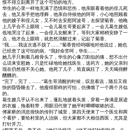
恨不得立刻离开了这个可怕的地方。
华生的心里一样地充满了恐惧和悲伤，他亲眼看着他的侄儿死
去，他又亲手把他埋葬，他亲自侍候他的阿哥，小心地照顾着
他的嫂子和侄儿女，又不时去安慰阿波哥，去探望菊香。他晚
上几乎合不上眼睛，一会儿葛生哥要起床了，一会儿葛生嫂低
低地哭泣了起来，一会侄儿女醒来了。等到大家稍稍安静了一
点，他才合上眼睛，就忽然清醒过来，记起了菊香。
“我……我这次逃不脱了……”菊香曾经呜咽地对他说过，她也
已经患了这可怕的病。“我好命苦呵，华生……”
她几乎只剩着几根骨头了，华生的心像刀割似的痛，想不出什
么话来安慰她，只是忙碌地给她找医生，送药方，她的父亲到
现在仍然很不关心她。他死了儿子，简直疯狂了，天天喝得醉
醺醺的。
“完了，完了，……”葛生哥清醒的时候，叹息着说，随后又很
快的昏昏睡去了。他瘦得那样的可怕，仿佛饿了一个两个月似
的。
葛生嫂几乎认不出来了，蓬乱地披着头发，穿着一身满是尿迹
的衣服，拖着鞋带，用眼泪代替了她平时唧唧哝哝的话。
傅家桥的消息很快的传到了城里，第四天便来了一个医生和两
个看护，要给村里的人治病，但大家都不大相信西医，尤其是
打针开刀。