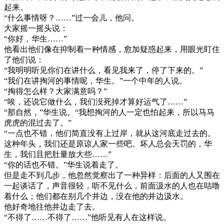
起来。
“什么事情呀？……”过一会儿，他问。
大家摇一摇头说：
“你好，华生……”
他看出他们像在抑制着一种情感，愈加疑惑起来，用眼光盯住
了他们说：
“我明明听见你们在讲什么，看见我来了，停了下来的。”
“我们在讲掏河的事情呢，华生。”一个中年的人说。
“掏得怎么样？大家满意吗？”
“唉，还说它做什么，我们没死掉才算好运气了……”
“那自然，”华生说。“我想掏河的人一定也怕起来，所以马马
虎虎的混过去了。”
“一点也不错，他们简直没有上过岸，就从这河底走过去的。
这种年头，我们还是原谅人家一些吧。坏人总会天罚的，华
生，我们且把肚量放大些……”
“你的话也不错。”华生说着走了。
但是走不到几步，他忽然觉察出了一种异样：后面的人又围在
一起谈话了，声音很轻，听不见什么，前面汲水的人也在咕噜
着什么；他们都在别几个井边，没在他的井边汲水。
他好奇地往他井边走了去。
“不得了……不得了……”他听见有人在这样说。