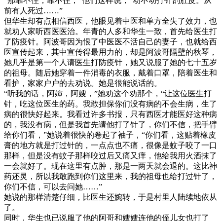
“那靠不住，靠不住，”他们这样说，“动不动打针剖肚皮。从
前有人死过……”
但华生却有点相信西医，他眼见着中医和单方全失了效力，也
就劝人家听西医医治。年青的人多和华生一致，首先给医生打
了防疫针。阿波哥因为恨了中医医不活自己的妻子，也就给西
医宣传起来，其中宣传得最用力的，却是阿波哥隔壁的秋琴，
她几乎是第一个人请医生打防疫针，她又说服了她的七十五岁
的祖母。随后她穿着一件消毒的衣服，戴着口罩，陪着医生和
看护，家家户户的去劝说。她是很能说话的。
“听我的话，阿婶，阿嫂，”她劝这个劝那个，“让这位医生打
针，吃这位医生的药。我敢担保你们没有病的不会生病，生了
病的很快好起来。我看过许多书报，只有西医才能医好这种病
的，我没有病，但是我首先请他打了针了，你们不信，把手臂
给你们看，”她说着很快的卷起了袖子，“你们看，这贴着橡皮
膏的地方就是打过针的，一点点也不痛，很像是蚊子咬了一口
那样，但是没有蚊子那样咬过后又痛又痒，他给我用火酒抹了
一会就好了。现在这里有点肿，那是一两天就会退的。这比神
药还灵，所以我敢跑到你们这里来，我的祖母也给打过针了，
你们不信，可以去问她……”
她说的那样清楚仔细，比医生还婉转，于是村里人陆续地依从
了。
同时，华生也已说服了他的阿哥和嫂嫂连他的侄儿女也打了