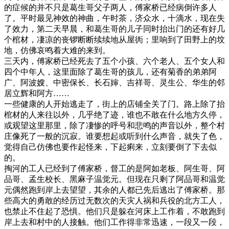
的症候的并不只是葛生哥父子两人，傅家桥已经病倒许多人
了。平时最见神效的神曲，午时茶，济众水，十滴水，现在失
了效力，第二天早晨，和葛生哥的儿子同时抬出门的还有好几
个棺材，凄凉的丧锣断断续续地从屋衖；里响到了田野上的坟
地，仿佛哀鸣着大难的来到。
三天内，傅家桥已经死去了五个小孩、六个老人、五个女人和
四个中年人，这里面除了葛生哥的孩儿，还有菊香的弟弟阿
广、阿波嫂、中密保长、长石婶、吉祥哥、灵生公、华生的邻
居立辉和阿方……
一些健康的人开始逃走了，街上的店铺全关了门。路上除了抬
棺材的人来往以外，几乎绝了迹，谁也不敢在什么地方久停，
或观望这里那里，除了凄惨的呼号和悲鸣的声音以外，整个村
庄像死了一般的沉寂。谁要想起或听到什么声音，就失了色，
觉得自己仿佛也要作起怪来，下起痢来，立刻要倒了下去似
的。
掏河的工人已经到了傅家桥，督工的是阿如老板、阿生哥、阿
品哥、孟生校长、黑麻子温觉元。但现在只剩了阿品哥和温觉
元偶然跑到岸上去望望，其余的人都已先后逃出了傅家桥。那
些高大的勇敢的经历过无数次的天灾人祸和兵役的北方工人，
也禁止不住起了恐惧。他们只是躲在河床上工作着，不敢跑到
岸上去和村中的人接触。他们工作得非常迅速，一段又一段，