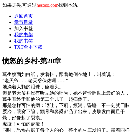
如果走丢,可通过
hesoso.com
找到本站.
返回首页
章节目录
加入书签
我的书架
我的书签
TXT全本下载
愤怒的乡村-第20章
葛生嫂面如白纸，发着抖，跟着跪倒在地上，叫着说：
“老天爷……老天爷保佑呵……”
她滴着大颗的泪珠，磕着头。
但是老天爷并没有听见她的呼号，她不肯怜悯世上最好的人，
葛生哥终于和他的第二个儿子一起病倒了。
那是怎样可怕的病：呕吐，下痢，烦渴，昏睡，不一刻就四肢
厥冷，眼窝下陷，颧骨和鼻梁都凸了出来，皮肤发白而且干
燥，好像起了裂痕。
虎疫！可怕的虎疫！
同时，恐怖占据了每个人的心，整个的村庄发抖了。患着同样