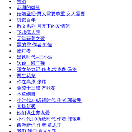
·
黑洞
·
苏珊的微笑
·
婚姻圣经:男人需要尊重,女人需要
·
饥饿百年
·
散文系列 月亮下的爱情药
·
飞越疯人院
·
天堂蒜薹之歌
·
黑的雪 作者:刘恒
·
燃灯者
·
黑铁时代--王小波
·
送你一颗子弹
·
孤女努力记 作者:埃克多·马洛
·
两生花祭
·
你在高原 张炜
·
金陵十三钗 严歌苓
·
本草纲目
·
小时代2.0虚铜时代 作者:郭敬明
·
官场新秀
·
她们谋生亦谋爱
·
小时代1.0折纸时代 作者:郭敬明
·
西游新记 作者:童恩正
·
我们,我们,春光乍现