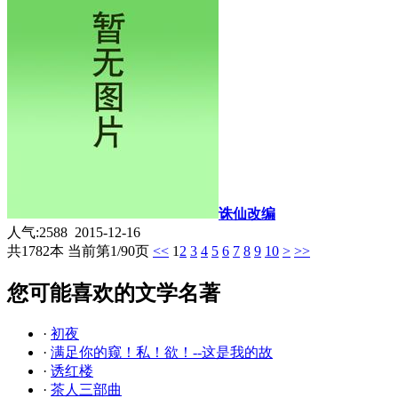
诛仙改编
人气:2588 2015-12-16
共1782本 当前第1/90页
<<
1
2
3
4
5
6
7
8
9
10
>
>>
您可能喜欢的文学名著
·
初夜
·
满足你的窥！私！欲！--这是我的故
·
诱红楼
·
茶人三部曲