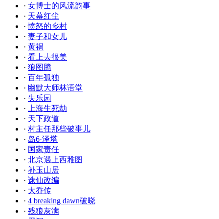
·
女博士的风流韵事
·
天幕红尘
·
愤怒的乡村
·
妻子和女儿
·
黄祸
·
看上去很美
·
狼图腾
·
百年孤独
·
幽默大师林语堂
·
失乐园
·
上海生死劫
·
天下政道
·
村主任那些破事儿
·
岛6·泽塔
·
国家责任
·
北京遇上西雅图
·
补玉山居
·
诛仙改编
·
大乔传
·
4 breaking dawn破晓
·
残狼灰满