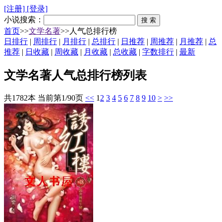
[注册]
[登录]
小说搜索：
首页
>>
文学名著
>>人气总排行榜
日排行
|
周排行
|
月排行
|
总排行
|
日推荐
|
周推荐
|
月推荐
|
总
推荐
|
日收藏
|
周收藏
|
月收藏
|
总收藏
|
字数排行
|
最新
文学名著人气总排行榜列表
共1782本 当前第1/90页
<<
1
2
3
4
5
6
7
8
9
10
>
>>