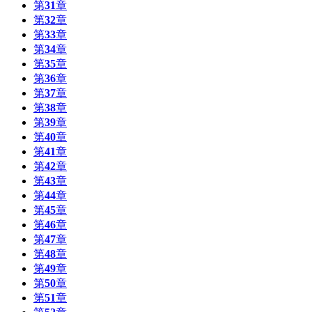
第
31
章
第
32
章
第
33
章
第
34
章
第
35
章
第
36
章
第
37
章
第
38
章
第
39
章
第
40
章
第
41
章
第
42
章
第
43
章
第
44
章
第
45
章
第
46
章
第
47
章
第
48
章
第
49
章
第
50
章
第
51
章