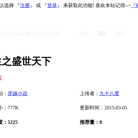
以选择 『
注册
』 或 『
登录
』 来获取此功能! 喜欢本站记得-->
『
说
恐怖小说
穿越小说
文学名著
激情
其他
最新
热门
生之盛世天下
误
别：
穿越小说
上传者：
九十八度
：777K
更新时间：2015-03-05
：5225
推荐量：8