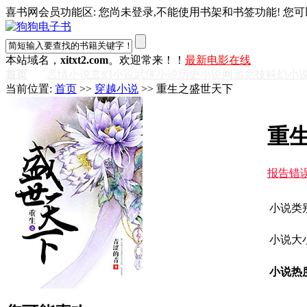
喜书网会员功能区: 您尚未登录,不能使用书架和书签功能! 您可
本站域名，
xitxt2.com
。欢迎常来！！
最新电影在线
首页
言情小说
玄幻小说
武侠小说
历史小说
网游竞技
科幻小
当前位置:
首页
>>
穿越小说
>> 重生之盛世天下
重
报告错
小说类
小说大小
小说热度