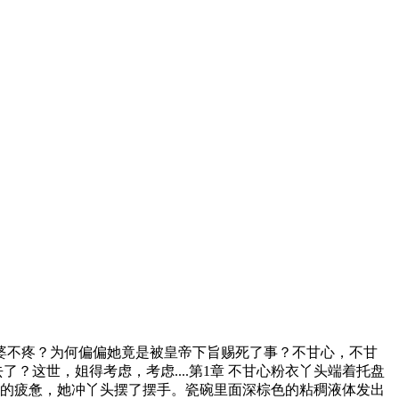
婆不疼？为何偏偏她竟是被皇帝下旨赐死了事？不甘心，不甘
？这世，姐得考虑，考虑....第1章 不甘心粉衣丫头端着托盘
不住的疲惫，她冲丫头摆了摆手。瓷碗里面深棕色的粘稠液体发出