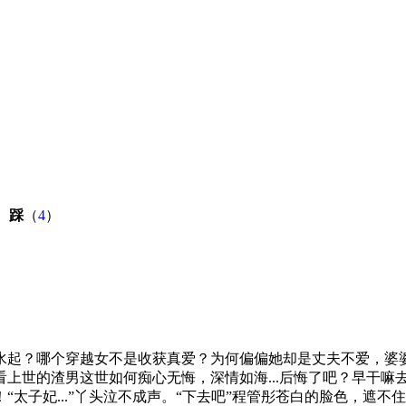
）
踩
（
4
）
水起？哪个穿越女不是收获真爱？为何偏偏她却是丈夫不爱，婆
世的渣男这世如何痴心无悔，深情如海...后悔了吧？早干嘛去了
太子妃...”丫头泣不成声。“下去吧”程管彤苍白的脸色，遮