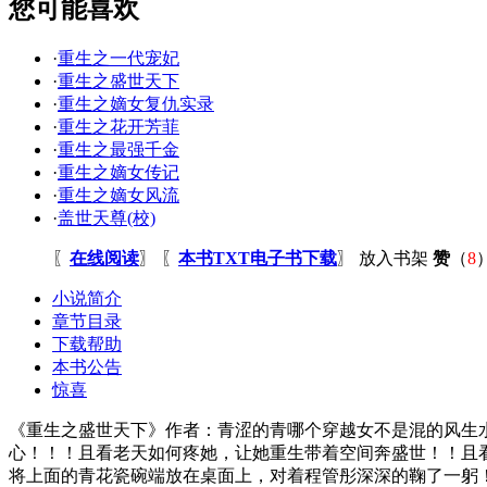
您可能喜欢
·
重生之一代宠妃
·
重生之盛世天下
·
重生之嫡女复仇实录
·
重生之花开芳菲
·
重生之最强千金
·
重生之嫡女传记
·
重生之嫡女风流
·
盖世天尊(校)
〖
在线阅读
〗 〖
本书TXT电子书下载
〗
放入书架
赞
（
8
小说简介
章节目录
下载帮助
本书公告
惊喜
《重生之盛世天下》作者：青涩的青哪个穿越女不是混的风生
心！！！且看老天如何疼她，让她重生带着空间奔盛世！！且看上
将上面的青花瓷碗端放在桌面上，对着程管彤深深的鞠了一躬！“