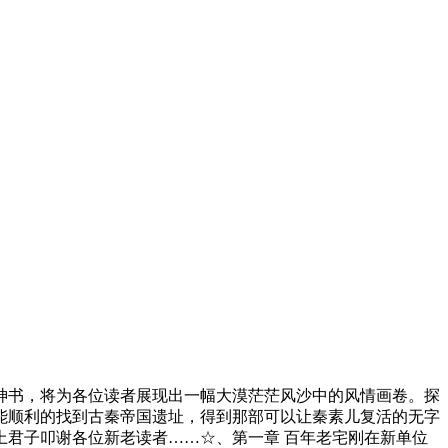
神书，将为各位读者展现出一幅大漠茫茫风沙中的风情画卷。探
能顺利的找到古秦帝国遗址，得到那部可以让秦素儿复活的无字
君子叩谢各位新老读者……☆、第一章 百年老宅刚在新单位