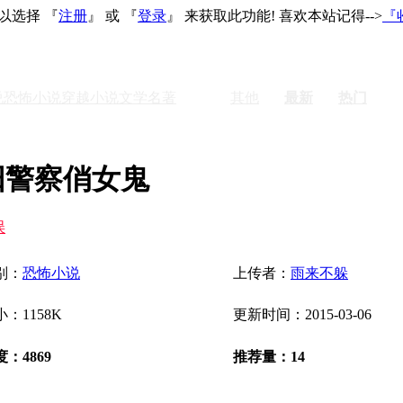
以选择 『
注册
』 或 『
登录
』 来获取此功能! 喜欢本站记得-->
『
说
恐怖小说
穿越小说
文学名著
激情
其他
最新
热门
阳警察俏女鬼
误
别：
恐怖小说
上传者：
雨来不躲
：1158K
更新时间：2015-03-06
：4869
推荐量：14