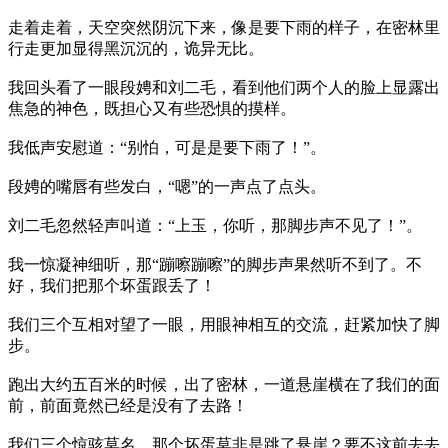
走着走着，天空突然阴沉下来，像是要下雨的样子，在密林里
行走更加显得黑沉沉的，诡异无比。
我回头看了一眼段娉和刘二毛，看到他们两个人的脸上显露出
焦急的神色，既担心又有些恐惧的摸样。
我低声安慰道：“别怕，可是是要下雨了！”。
段娉的嘴唇有些发白，“嗯”的一声点了点头。
刘二毛忽然轻声叫道：“上玉，你听，那脚步声不见了！”。
我一惊凝神细听，那“蹦嚓蹦嚓”的脚步声果然听不到了。不
好，我们把那个坏蛋跟丢了！
我们三个互相对望了一眼，用眼神相互的交流，赶紧加快了脚
步。
跑出大约五百米的时候，出了密林，一道悬崖横在了我们的面
前，前面竟然已经是没有了去路！
我们三个惊骇莫名，那个坏蛋莫非是跳了悬崖？要不这前去去