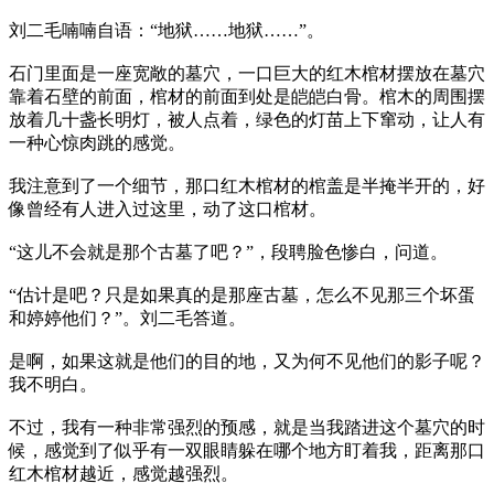
刘二毛喃喃自语：“地狱……地狱……”。
石门里面是一座宽敞的墓穴，一口巨大的红木棺材摆放在墓穴
靠着石壁的前面，棺材的前面到处是皑皑白骨。棺木的周围摆
放着几十盏长明灯，被人点着，绿色的灯苗上下窜动，让人有
一种心惊肉跳的感觉。
我注意到了一个细节，那口红木棺材的棺盖是半掩半开的，好
像曾经有人进入过这里，动了这口棺材。
“这儿不会就是那个古墓了吧？”，段聘脸色惨白，问道。
“估计是吧？只是如果真的是那座古墓，怎么不见那三个坏蛋
和婷婷他们？”。刘二毛答道。
是啊，如果这就是他们的目的地，又为何不见他们的影子呢？
我不明白。
不过，我有一种非常强烈的预感，就是当我踏进这个墓穴的时
候，感觉到了似乎有一双眼睛躲在哪个地方盯着我，距离那口
红木棺材越近，感觉越强烈。