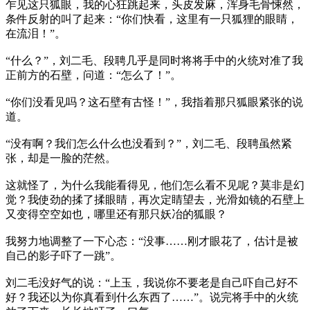
乍见这只狐眼，我的心狂跳起来，头皮发麻，浑身毛骨悚然，
条件反射的叫了起来：“你们快看，这里有一只狐狸的眼睛，
在流泪！”。
“什么？”，刘二毛、段聘几乎是同时将将手中的火统对准了我
正前方的石壁，问道：“怎么了！”。
“你们没看见吗？这石壁有古怪！”，我指着那只狐眼紧张的说
道。
“没有啊？我们怎么什么也没看到？”，刘二毛、段聘虽然紧
张，却是一脸的茫然。
这就怪了，为什么我能看得见，他们怎么看不见呢？莫非是幻
觉？我使劲的揉了揉眼睛，再次定睛望去，光滑如镜的石壁上
又变得空空如也，哪里还有那只妖冶的狐眼？
我努力地调整了一下心态：“没事……刚才眼花了，估计是被
自己的影子吓了一跳”。
刘二毛没好气的说：“上玉，我说你不要老是自己吓自己好不
好？我还以为你真看到什么东西了……”。说完将手中的火统