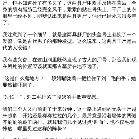
尸。也不知道死了有多久了，这两具尸体双手反绑在背后，全
身的肌肉脂肪已经完全风干，紧紧的贴在骨头上。干尸上的衣
服早已经不见，能辨认出来是两具男尸，估计已经死去很多年
了。
我注意到了一个细节，就是这两具赶尸的头盖骨上都挽了一个
发髻，像是古代男子的那种发型。这么说来，这两具干尸是古
代的人没错！
我有些兴奋，在这山洞里既然发现了古人的尸骨，那么我们现
在所处的位置应该就离那古墓所在地不远了。
“这是什么鬼地方？”，段娉嘟咙着一把拉住了刘二毛的手，她
显然被吓到了。
“别怕！”，刘二毛捏紧了段娉的手低声安慰。
我们三个人又向前走了十来分钟，这一路上遇到的无头干尸越
来越多，开始还是稀稀拉拉的几个。最后竟是沿着墙体的两侧
齐刷刷的跪了两排。就算我们几个见过点‘世面’，也不仅毛骨
悚然，哪里见过这样的阵势？