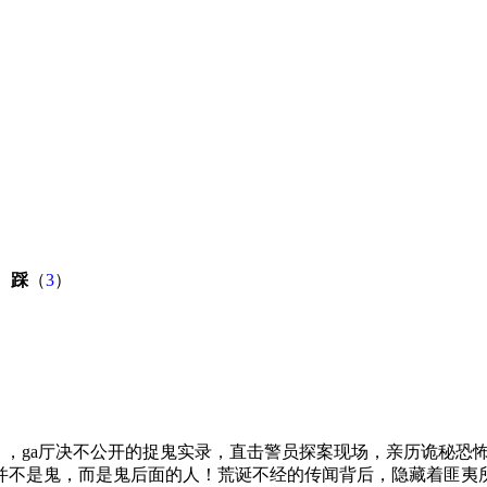
）
踩
（
3
）
，ga厅决不公开的捉鬼实录，直击警员探案现场，亲历诡秘恐怖
并不是鬼，而是鬼后面的人！荒诞不经的传闻背后，隐藏着匪夷