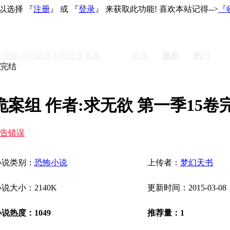
以选择 『
注册
』 或 『
登录
』 来获取此功能! 喜欢本站记得-->
『
说
恐怖小说
穿越小说
文学名著
激情
其他
最新
热门
卷完结
诡案组 作者:求无欲 第一季15卷
告错误
小说类别：
恐怖小说
上传者：
梦幻天书
说大小：2140K
更新时间：2015-03-08
说热度：1049
推荐量：1