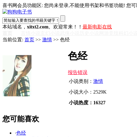
喜书网会员功能区: 您尚未登录,不能使用书架和书签功能! 您可
本站域名，
xitxt2.com
。欢迎常来！！
最新电影在线
首页
言情小说
玄幻小说
武侠小说
历史小说
网游竞技
科幻小
当前位置:
首页
>>
激情
>> 色经
色经
报告错误
小说类别：
激情
小说大小：2529K
小说热度：16327
您可能喜欢
·
色经