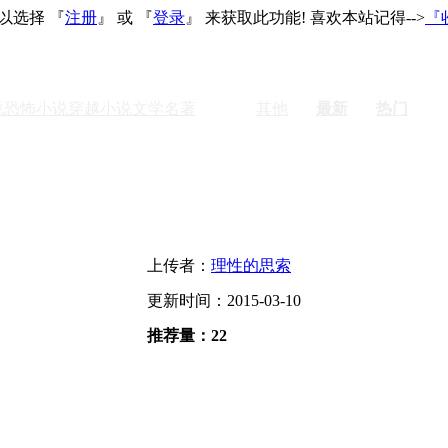
以选择 『
注册
』 或 『
登录
』 来获取此功能! 喜欢本站记得-->
『
说
恐怖小说
穿越小说
文学名著
激情
其他
最新
热门
上传者：
理性的思索
更新时间：2015-03-10
推荐量：22