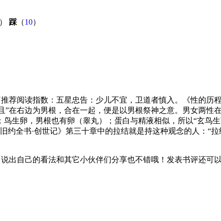
）
踩
（
10
）
及篇推荐阅读指数：五星忠告：少儿不宜，卫道者慎入。《性的历
神，“且”在右边为男根，合在一起，便是以男根祭神之意。男女两
；鸟生卵，男根也有卵（睾丸）；蛋白与精液相似，所以“玄鸟
旧约全书·创世记》第三十章中的拉结就是持这种观念的人：“
，说出自己的看法和其它小伙伴们分享也不错哦！发表书评还可