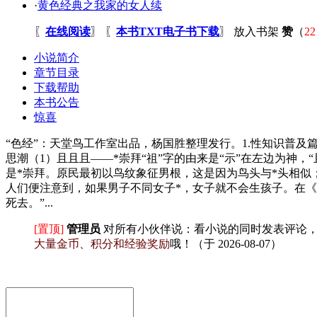
·
黄色经典之我家的女人续
〖
在线阅读
〗 〖
本书TXT电子书下载
〗
放入书架
赞
（
22
小说简介
章节目录
下载帮助
本书公告
惊喜
“色经”：天堂鸟工作室出品，杨国胜整理发行。1.性知识普
思潮（1）且且且——*崇拜“祖”字的由来是“示”在左边为
是*崇拜。原民最初以鸟纹象征男根，这是因为鸟头与*头相似
人们便注意到，如果男子不同女子*，女子就不会生孩子。在《
死去。”...
[置顶]
管理员
对所有小伙伴说：
看小说的同时发表评论
大量金币、积分和经验奖励
哦！
（于 2026-08-07）