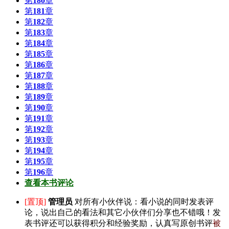
第
180
章
第
181
章
第
182
章
第
183
章
第
184
章
第
185
章
第
186
章
第
187
章
第
188
章
第
189
章
第
190
章
第
191
章
第
192
章
第
193
章
第
194
章
第
195
章
第
196
章
查看本书评论
[置顶]
管理员
对所有小伙伴说：
看小说的同时发表评
论，说出自己的看法和其它小伙伴们分享也不错哦！发
表书评还可以获得积分和经验奖励，认真写原创书评
被