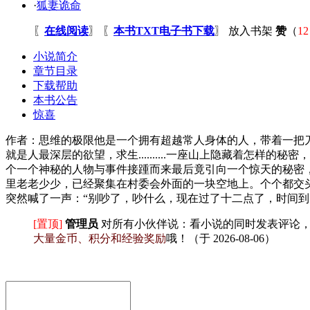
·
狐妻诡命
〖
在线阅读
〗 〖
本书TXT电子书下载
〗
放入书架
赞
（
12
小说简介
章节目录
下载帮助
本书公告
惊喜
作者：思维的极限他是一个拥有超越常人身体的人，带着一把
就是人最深层的欲望，求生..........一座山上隐藏着怎
个一个神秘的人物与事件接踵而来最后竟引向一个惊天的秘密，
里老老少少，已经聚集在村委会外面的一块空地上。个个都交
突然喊了一声：“别吵了，吵什么，现在过了十二点了，时间到了。
[置顶]
管理员
对所有小伙伴说：
看小说的同时发表评论
大量金币、积分和经验奖励
哦！
（于 2026-08-06）