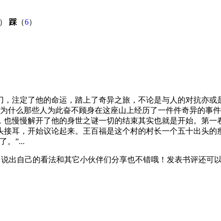
）
踩
（
6
）
刀，注定了他的命运，踏上了奇异之旅，不论是与人的对抗亦或
样的秘密，为什么那些人为此奋不顾身在这座山上经历了一件件奇异
也慢慢解开了他的身世之谜一切的结束其实也就是开始。第一卷
头接耳，开始议论起来。王百福是这个村的村长一个五十出头的
”...
，说出自己的看法和其它小伙伴们分享也不错哦！发表书评还可