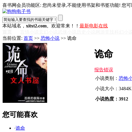
喜书网会员功能区: 您尚未登录,不能使用书架和书签功能! 您可
本站域名，
xitxt2.com
。欢迎常来！！
最新电影在线
首页
言情小说
玄幻小说
武侠小说
历史小说
网游竞技
科幻小
当前位置:
首页
>>
恐怖小说
>> 诡命
诡命
报告错误
小说类别：
恐怖
小说大小：3484K
小说热度：3912
您可能喜欢
·
诡命