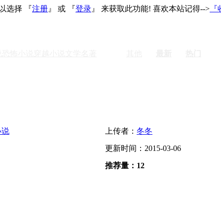
以选择 『
注册
』 或 『
登录
』 来获取此功能! 喜欢本站记得-->
『
说
恐怖小说
穿越小说
文学名著
激情
其他
最新
热门
小说
上传者：
冬冬
更新时间：2015-03-06
推荐量：12