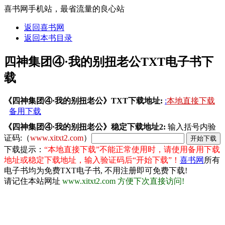
喜书网手机站，最省流量的良心站
返回喜书网
返回本书目录
四神集团④·我的别扭老公TXT电子书下
载
《四神集团④·我的别扭老公》TXT下载地址:
:
本地直接下载
备用下载
《四神集团④·我的别扭老公》稳定下载地址2:
输入括号内验
证码:（
www.xitxt2.com
）
下载提示：
“本地直接下载”不能正常使用时，请使用备用下载
地址或稳定下载地址，输入验证码后“开始下载”！
喜书网
所有
电子书均为免费TXT电子书, 不用注册即可免费下载!
请记住本站网址
www.xitxt2.com 方便下次直接访问!