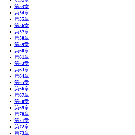
第
52
章
第
53
章
第
54
章
第
55
章
第
56
章
第
57
章
第
58
章
第
59
章
第
60
章
第
61
章
第
62
章
第
63
章
第
64
章
第
65
章
第
66
章
第
67
章
第
68
章
第
69
章
第
70
章
第
71
章
第
72
章
第
73
章