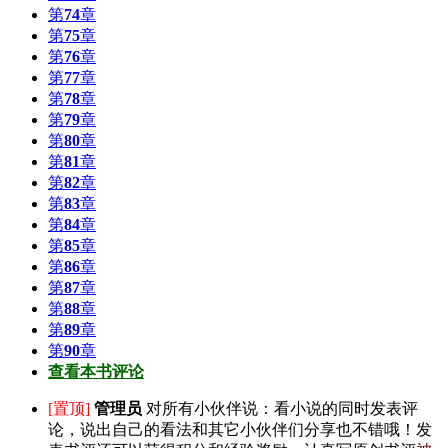
第
74
章
第
75
章
第
76
章
第
77
章
第
78
章
第
79
章
第
80
章
第
81
章
第
82
章
第
83
章
第
84
章
第
85
章
第
86
章
第
87
章
第
88
章
第
89
章
第
90
章
查看本书评论
[置顶]
管理员
对所有小伙伴说：
看小说的同时发表评
论，说出自己的看法和其它小伙伴们分享也不错哦！发