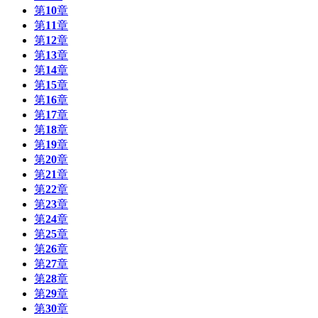
第
10
章
第
11
章
第
12
章
第
13
章
第
14
章
第
15
章
第
16
章
第
17
章
第
18
章
第
19
章
第
20
章
第
21
章
第
22
章
第
23
章
第
24
章
第
25
章
第
26
章
第
27
章
第
28
章
第
29
章
第
30
章