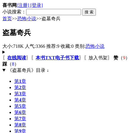
喜书网
[注册]
[登录]
小说搜索：
首页
>>
恐怖小说
>>盗墓奇兵
盗墓奇兵
大小:718K 人气:3366 推荐:9 收藏:0 类别:
恐怖小说
〖
在线阅读
〗〖
本书TXT电子书下载
〗〖
放入书架
〗
赞
（
9
）
踩
（
8
）
《盗墓奇兵》目录 ↓
第
1
章
第
2
章
第
3
章
第
4
章
第
5
章
第
6
章
第
7
章
第
8
章
第
9
章