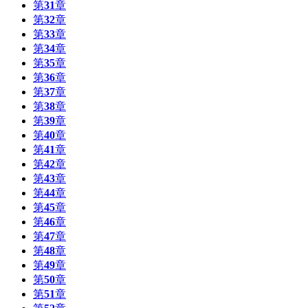
第
31
章
第
32
章
第
33
章
第
34
章
第
35
章
第
36
章
第
37
章
第
38
章
第
39
章
第
40
章
第
41
章
第
42
章
第
43
章
第
44
章
第
45
章
第
46
章
第
47
章
第
48
章
第
49
章
第
50
章
第
51
章