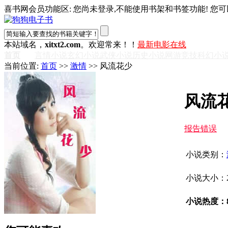
喜书网会员功能区: 您尚未登录,不能使用书架和书签功能! 您可
本站域名，
xitxt2.com
。欢迎常来！！
最新电影在线
首页
言情小说
玄幻小说
武侠小说
历史小说
网游竞技
科幻小
当前位置:
首页
>>
激情
>> 风流花少
风流
报告错误
小说类别：
小说大小：2
小说热度：8