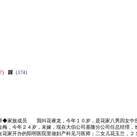
7
）
踩
（
174
）
族成员 我叫花睿龙，今年１０岁，是花家八男四女中所
金梅，今年２４岁，未嫁，现在大伯公司基隆分公司任总经理，
在花家开办的阳明医院里做妇产科见习医师；二女儿花玉兰，２