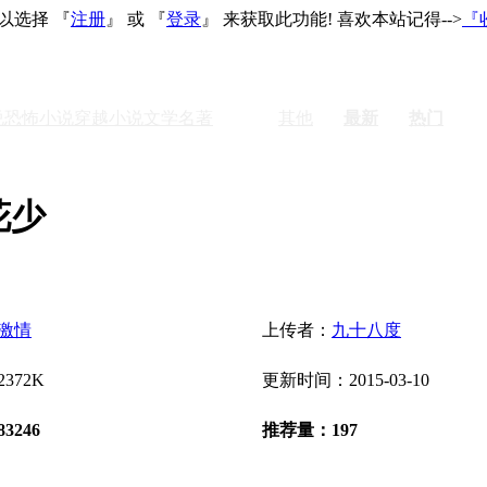
以选择 『
注册
』 或 『
登录
』 来获取此功能! 喜欢本站记得-->
『
说
恐怖小说
穿越小说
文学名著
激情
其他
最新
热门
花少
激情
上传者：
九十八度
372K
更新时间：2015-03-10
3246
推荐量：197