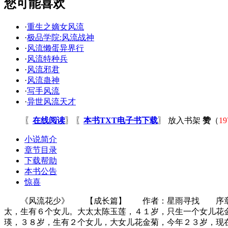
您可能喜欢
·
重生之嫡女风流
·
极品学院:风流战神
·
风流懒蛋异界行
·
风流特种兵
·
风流邪君
·
风流蛊神
·
写手风流
·
异世风流天才
〖
在线阅读
〗 〖
本书TXT电子书下载
〗
放入书架
赞
（
19
小说简介
章节目录
下载帮助
本书公告
惊喜
《风流花少》 【成长篇】 作者：星雨寻找 序章◆家
太，生有６个女儿。大太太陈玉莲，４１岁，只生一个女儿花
瑛，３８岁，生有２个女儿，大女儿花金菊，今年２３岁，现