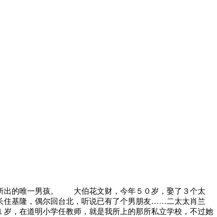
出的唯一男孩。 大伯花文财，今年５０岁，娶了３个太
长住基隆，偶尔回台北，听说已有了个男朋友……二太太肖兰
１岁，在道明小学任教师，就是我所上的那所私立学校，不过她