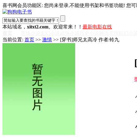
喜书网会员功能区: 您尚未登录,不能使用书架和书签功能! 您可
本站域名，
xitxt2.com
。欢迎常来！！
最新电影在线
首页
言情小说
玄幻小说
武侠小说
历史小说
网游竞技
科幻小
当前位置:
首页
>>
激情
>> [穿书]师兄太高冷 作者:铃九