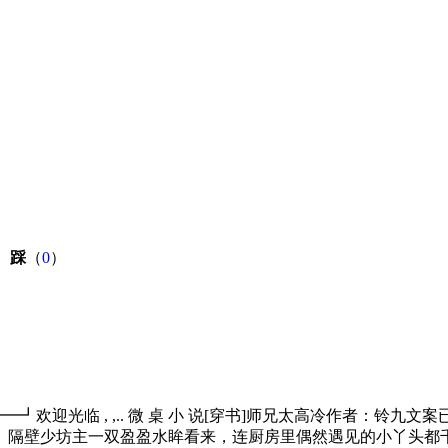
）
踩
（
0
）
┛欢迎光临 , ,.. 微 桌 小 说[穿书]师兄太高冷作者：
。隔壁少坊主一双盈盈水眸看来，连厨房里偶然遇见的小丫头都