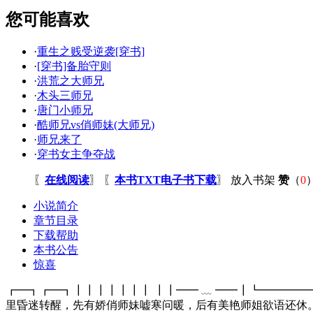
您可能喜欢
·
重生之贱受逆袭[穿书]
·
[穿书]备胎守则
·
洪荒之大师兄
·
木头三师兄
·
唐门小师兄
·
酷师兄vs俏师妹(大师兄)
·
师兄来了
·
穿书女主争夺战
〖
在线阅读
〗 〖
本书TXT电子书下载
〗
放入书架
赞
（
0
小说简介
章节目录
下载帮助
本书公告
惊喜
┏━┓┏━┓┃┃┃┃┃┃┃ ┃┃━━ ﹏ ━━┃┗━━━━━━
里昏迷转醒，先有娇俏师妹嘘寒问暖，后有美艳师姐欲语还休