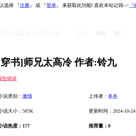
以选择 『
注册
』 或 『
登录
』 来获取此功能! 喜欢本站记得-->
『
说
恐怖小说
穿越小说
文学名著
激情
其他
最新
热门
[穿书]师兄太高冷 作者:铃九
报告错误
小说类别：
激情
上传者：
冬冬
小说大小：585K
更新时间：2024-10-24
小说热度：177
推荐量：0