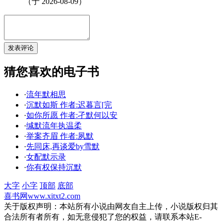
（于 2026-08-09）
猜您喜欢的电子书
·
流年默相思
·
沉默如斯 作者:迟暮言[完
·
如你所愿 作者:孑默何以安
·
缄默流年执温柔
·
举案齐眉 作者:夙默
·
先同床,再谈爱by雪默
·
女配默示录
·
你有权保持沉默
大字
小字
顶部
底部
喜书网
www.xitxt2.com
关于版权声明：本站所有小说由网友自主上传，小说版权归其
合法所有者所有，如无意侵犯了您的权益，请联系本站E-