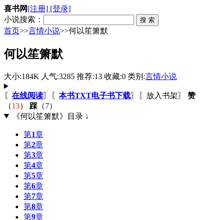
喜书网
[注册]
[登录]
小说搜索：
首页
>>
言情小说
>>何以笙箫默
何以笙箫默
大小:184K 人气:3285 推荐:13 收藏:0 类别:
言情小说
〖
在线阅读
〗〖
本书TXT电子书下载
〗〖
放入书架
〗
赞
（
13
）
踩
（
7
）
《何以笙箫默》目录 ↓
第
1
章
第
2
章
第
3
章
第
4
章
第
5
章
第
6
章
第
7
章
第
8
章
第
9
章