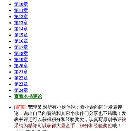
第
10
章
第
11
章
第
12
章
第
13
章
第
14
章
第
15
章
第
16
章
第
17
章
第
18
章
第
19
章
第
20
章
第
21
章
第
22
章
第
23
章
第
24
章
查看本书评论
[置顶]
管理员
对所有小伙伴说：
看小说的同时发表评
论，说出自己的看法和其它小伙伴们分享也不错哦！发
表书评还可以获得积分和经验奖励，认真写原创书评
被
采纳为精评可以获得大量金币、积分和经验奖励
哦！