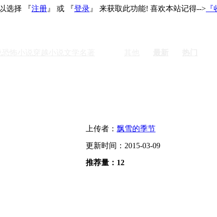
以选择 『
注册
』 或 『
登录
』 来获取此功能! 喜欢本站记得-->
『
说
恐怖小说
穿越小说
文学名著
激情
其他
最新
热门
上传者：
飘雪的季节
更新时间：2015-03-09
推荐量：12