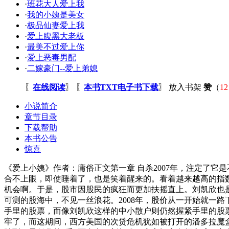
·
班花大人爱上我
·
我的小姨是美女
·
极品仙妻爱上我
·
爱上腹黑大老板
·
最美不过爱上你
·
爱上恶毒男配
·
二嫁豪门--爱上弟媳
〖
在线阅读
〗 〖
本书TXT电子书下载
〗
放入书架
赞
（
12
小说简介
章节目录
下载帮助
本书公告
惊喜
《爱上小姨》作者：庸俗正文第一章 自杀2007年，注定了
合不上眼，即使睡着了，也是笑着醒来的。看着越来越高的指
机会啊。于是，股市因股民的疯狂而更加扶摇直上。刘凯欣也
可测的股海中，不见一丝浪花。2008年，股价从一开始就一
手里的股票，而像刘凯欣这样的中小散户则仍然握紧手里的股
牢了，而这期间，西方美国的次贷危机犹如被打开的潘多拉魔盒