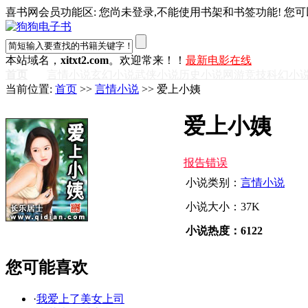
喜书网会员功能区: 您尚未登录,不能使用书架和书签功能! 您可
本站域名，
xitxt2.com
。欢迎常来！！
最新电影在线
首页
言情小说
玄幻小说
武侠小说
历史小说
网游竞技
科幻小
当前位置:
首页
>>
言情小说
>> 爱上小姨
爱上小姨
报告错误
小说类别：
言情小说
小说大小：37K
小说热度：6122
您可能喜欢
·
我爱上了美女上司