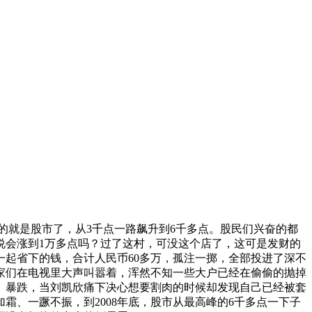
的就是股市了，从3千点一路飙升到6千多点。股民们兴奋的都
说会涨到1万多点吗？过了这村，可没这个店了，这可是发财的
起省下的钱，合计人民币60多万，孤注一掷，全部投进了深不
专家们在电视里大声叫嚣着，浑然不知一些大户已经在偷偷的抛掉
、暴跌，当刘凯欣痛下决心想要割肉的时候却发现自己已经被套
、一蹶不振，到2008年底，股市从最高峰的6千多点一下子