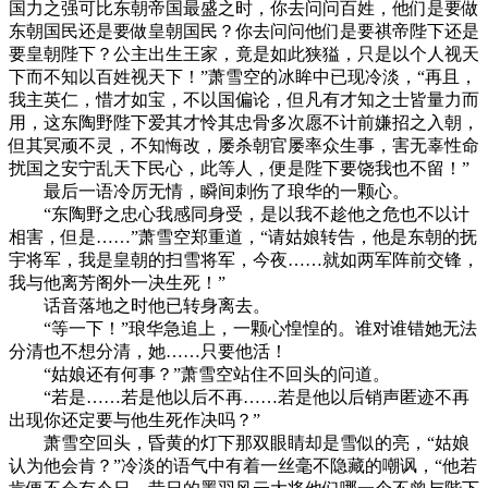
国力之强可比东朝帝国最盛之时，你去问问百姓，他们是要做
东朝国民还是要做皇朝国民？你去问问他们是要祺帝陛下还是
要皇朝陛下？公主出生王家，竟是如此狭獈，只是以个人视天
下而不知以百姓视天下！”萧雪空的冰眸中已现冷淡，“再且，
我主英仁，惜才如宝，不以国偏论，但凡有才知之士皆量力而
用，这东陶野陛下爱其才怜其忠骨多次愿不计前嫌招之入朝，
但其冥顽不灵，不知悔改，屡杀朝官屡率众生事，害无辜性命
扰国之安宁乱天下民心，此等人，便是陛下要饶我也不留！”
最后一语冷厉无情，瞬间刺伤了琅华的一颗心。
“东陶野之忠心我感同身受，是以我不趁他之危也不以计
相害，但是……”萧雪空郑重道，“请姑娘转告，他是东朝的抚
宇将军，我是皇朝的扫雪将军，今夜……就如两军阵前交锋，
我与他离芳阁外一决生死！”
话音落地之时他已转身离去。
“等一下！”琅华急追上，一颗心惶惶的。谁对谁错她无法
分清也不想分清，她……只要他活！
“姑娘还有何事？”萧雪空站住不回头的问道。
“若是……若是他以后不再……若是他以后销声匿迹不再
出现你还定要与他生死作决吗？”
萧雪空回头，昏黄的灯下那双眼睛却是雪似的亮，“姑娘
认为他会肯？”冷淡的语气中有着一丝毫不隐藏的嘲讽，“他若