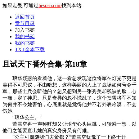
如果走丢,可通过
hesoso.com
找到本站.
返回首页
章节目录
加入书签
我的书架
我的书签
TXT全本下载
且试天下番外合集-第18章
琅华疑惑的看着他，这一看忽发现这位将军在灯光下更是
美得不可思议，不由暗想，这样美丽的人上了战场如何号令千
军，那些士兵会听他的？忽又想到另一张秀美却残缺的脸，心
一痛，定了神思。只是奇异的忽不慌乱了，这个扫雪将军不知
为何并不令她害怕，心底里就是觉得他并不若外表冷漠，不会
伤她。
“琅华公主。”
萧雪空再一声称呼却又让琅华心头巨跳，可转瞬一想，以
他们之能要查出她的真实身份又有何难。
“公主可愿随我们去帝都？”萧雪空犹豫了一下终于开