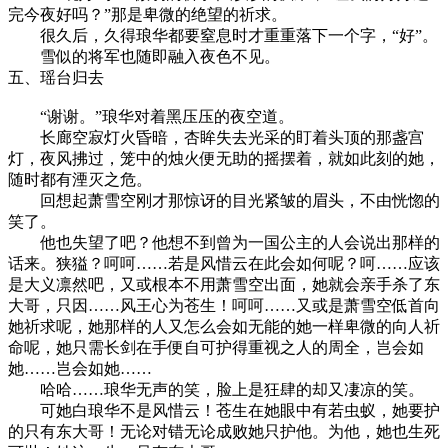
完今夜好吗？”那是卑微的绝望的祈求。
很久后，久得琅华都要窒息时才重重落下一个字，“好”。
雪似的将军也随即融入夜色不见。
五、瑶台归去
“谢谢。”琅华对着黑压压的夜空道。
长廊空寂灯火昏暗，杏眸失去光采的盯着头顶的那盏宫
灯，夜风拂过，笼中的烛火便无助的摇摆着，就如此刻的她，
随时都有湮灭之危。
回想起萧雪空刚才那惊讶的目光紧皱的眉头，不由恍惚的
笑了。
他也失望了吧？他想不到曾为一国公主的人会说出那样的
话来。狭獈？呵呵……若是风惜云在此会如何呢？呵……应该
是大义凛然吧，又或根本不用萧雪空出面，她就会亲手杀了东
大哥，只因……风王心为苍生！呵呵……又或是萧雪空低首向
她祈求呢，她那样的人又怎么会如无能的她一样卑微的向人祈
命呢，她只需长剑在手便自可护得重视之人的周全，岂会如
她……岂会如她……
哈哈……琅华无声的笑，脸上是狂肆的却又凄凉的笑。
可她白琅华不是风惜云！苍生在她眼中有若虫蚁，她要护
的只有东大哥！无论对错无论成败她只护他。为他，她也生死