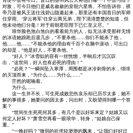
肯便不会有今日。昔日的墨羽风云大将他们哪一个不曾与陛下
对敌，可今日他们是威名赦赦的皇朝六星将。不怕告诉你，祺
帝乃是被风王送往浅碧山隐遁起来，那里还有丰国昔日的军师
任穿雨、‘穿云将军’任穿云两兄弟，陛下清清楚楚的知道，但
他未动他们分毫！对于前朝君臣陛下已仁至义尽。”
琅华脸色煞白煞白的看着前方的人，似无法承受那样无情
的冰语她踉跄后退几步，“不要杀他……你们不能杀了他，
他……他……”不能杀他的理由有千百个在脑中滚动，可出口
的却是，“他是好人，不要杀他。”
“好人？”冰雪似的容有一丝恍惚，半晌后才沉沉叹
出，“这世间，好人也有必死的理由！”
“必死？”一瞬间坠入寒潭，周围都是冰冷刺骨的水，绵绵
的灭顶而来，“为什么……为什么……”
茫然的呢喃着。
为什么……
这一生并不长，可生死成败悲伤哀乐却已历尽太多，她不
解的事很多，她要问的因太多，问出时，又盼望得到哪一个答
案？
“世间生生死死何其多，有几个是以好坏来定？姑娘又以
何定人好坏？”萧雪空再看一眼琅华，转身，“姑娘自己保
重。”
“一晚好吗？”微弱的祈求轻渺渺的飘来，“让我们好好过