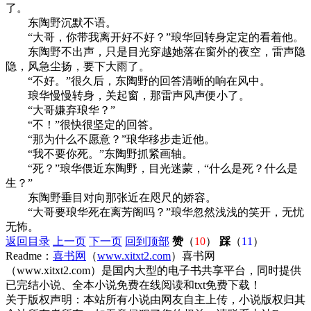
了。
东陶野沉默不语。
“大哥，你带我离开好不好？”琅华回转身定定的看着他。
东陶野不出声，只是目光穿越她落在窗外的夜空，雷声隐
隐，风急尘扬，要下大雨了。
“不好。”很久后，东陶野的回答清晰的响在风中。
琅华慢慢转身，关起窗，那雷声风声便小了。
“大哥嫌弃琅华？”
“不！”很快很坚定的回答。
“那为什么不愿意？”琅华移步走近他。
“我不要你死。”东陶野抓紧画轴。
“死？”琅华偎近东陶野，目光迷蒙，“什么是死？什么是
生？”
东陶野垂目对向那张近在咫尺的娇容。
“大哥要琅华死在离芳阁吗？”琅华忽然浅浅的笑开，无忧
无怖。
返回目录
上一页
下一页
回到顶部
赞
（
10
）
踩
（
11
）
Readme：
喜书网
（
www.xitxt2.com
）喜书网
（www.xitxt2.com）是国内大型的电子书共享平台，同时提供
已完结小说、全本小说免费在线阅读和txt免费下载！
关于版权声明：本站所有小说由网友自主上传，小说版权归其