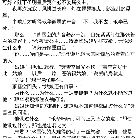
可好？陛下圣明皇后宽仁必不委屈公主。”
夜再次沉寂，风拂过长廊，灯在瑟瑟摇曳，影凌乱的晃
舞。
半晌后才听得琅华微弱的声音：“不，我不去，琅华已
死。”
“那么……”萧雪空的声音蓦然一沉，目光紧紧盯住那张苍
白的花容上，“今夜请公主……请离华姑娘早些安歇，无论发
生什么事……请好好保重自己！”
“你……你们是要……”琅华蓦地瞪大杏眸惊恐的看着面前
的人。
“姑娘心里明白就行。”萧雪空目光不移，“雪空言尽于
此，姑娘……以后……愿上苍佑福姑娘。”说罢转身就走。
“等等！”琅华急忙唤住。
萧雪空回头，“姑娘还有何事？”
“为什么……为什么……一定要抓他？为什么就不能放过
他？”琅华紧紧抓住衣袖问道。
“姑娘既知他是东陶野，难道就不知道他都做过什么？”萧
雪空反问道。
“他做过什么……”琅华喃喃，可马上又坚定的道，“即使
他做过什么，那也是忠君之为！”
“忠君？”冰雪似的人难得的动了一丝怒容，“没错，他是