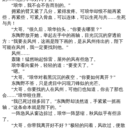
“琅华，我不会不告而别的。”
拥紧的臂又紧了几分，紧得发疼。可琅华却恨不能再紧
些，再紧些，可紧入骨血，可以连体，可以生死与共……生死
与共！
“大哥。”很久后，琅华抬头，“你要去哪里？”
东陶野放开她，举起左手中的画轴，目光沉沉的穿透前
方：“我要去风州，这画是陛下画的，是从风州传出的，陛下
可能在风州，我一定要找到他。”
风州……
轰隆！猛然响起惊雷，屋外的风有些急了。
琅华看向窗外，轻轻的道：“要变天了。”
“嗯。”
“大哥。”琅华对着黑沉沉的夜空，“你要如何离开？”
东陶野不答，只是虎目中闪现刀锋似的光芒。
“大哥，你要找的人在风州，可他们也知道，你去了那也
会……”琅华咬住唇。
“我已死过很多回了。”东陶野却淡然道，手紧紧一抓画
轴，“这条命本就是陛下的。”
一阵急风从窗边掠过，琅华一阵瑟缩，秋风似乎有些凉
了。
“大哥，你带我离开好不好？”极轻的问着，风吹过，便散