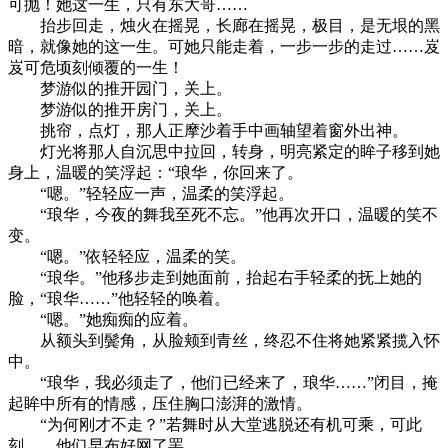
可抛！她这一生，只有东大哥……
抬步回走，烛火在摇晃，长廊在摇晃，极目，是无垠的黑
暗，就像她的这一生。可她只能走着，一步一步的走过……岌
岌可危顷刻倾覆的一生！
梦游似的推开园门，关上。
梦游似的推开房门，关上。
挑帘，点灯，那人正摩沙着手中画轴望着窗外出神。
灯光将那人自沉思中拉回，转身，明亮紧定的眸子移到她
身上，温暖的笑浮起：“琅华，你回来了。
“嗯。”轻轻应一声，温柔的笑浮起。
“琅华，今夜的舞我至死不忘。”他再次开口，温暖的笑不
变。
“嗯。”依轻轻应，温柔的笑。
“琅华。”他移步走到她面前，抬起右手轻柔的抚上她的
脸，“琅华……”他轻轻的唤着。
“嗯。”她痴痴的应着。
从额头到鬓角，从脸颊到青丝，终忍不住将她紧紧揽入怀
中。
“琅华，我必须走了，他们已经来了，琅华……”闭目，掩
起眸中所有的情感，压住胸口澎湃的激情。
“为何刚才不走？”若舞时从大堂逃脱还有机可乘，可此
刻……他们早布好网了罢。