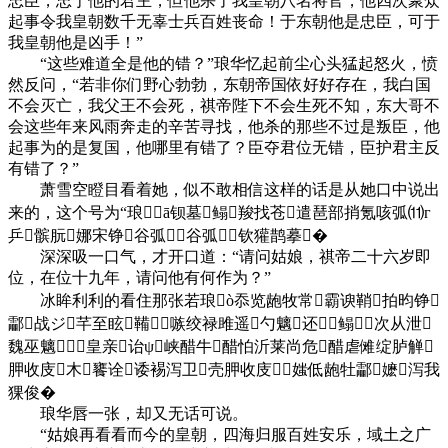
忠臣，忠于他的君主，但他杀了我皇朝八名将官，他四次聚众
起事令我皇朝数千无辜士兵百姓丧命！于东朝他是忠臣，可于
我皇朝他是凶手！”
“这些难道全是他的错？”琅华忆起前尘心头猛起怒火，愤
然反问，“若非你们野心勃勃，东朝帝国依好好存在，我白国
不会灭亡，我父王不会死，祺帝陛下不会生死不知，东大哥不
会这些年来风雨奔走的辛苦寻找，他杀的那些不过是叛臣，他
起事为的是复国，他哪里有错了？臣夺君位无错，臣护君主反
有错了？”
萧雪空瞪目看着她，似不敢相信这样的话是从她口中说出
来的，这个号为“琅ā钡墓鳎羧找苍遣琶部捎氪咳弧⑾г
乒髌朊娜宋铮谷弧谷弧钦獾鹊摹�
深深吸一口气，才开口道：“请问姑娘，祺帝二十六岁即
位，在位十九年，请问他有何作为？”
冰眸利利的看住那张若琅ò忝览龅牧常霸谀鞘拍昀铮
酃战ジ芊至眩鞴嗾绞禄雎遥勺魑还鳎次从泄
魏巫魑皇亲诒ψ峡醋牛醋怕沂莱尚危醋虐傩绽胪觯
胛收庋木饔诠诿裼泻卫壳胛收庋媸低龅牡酃嬷泻我
猓俊�
琅华唇一张，却又无话可说。
“姑娘再看看而今的皇朝，四海归服百姓安乐，域土之广