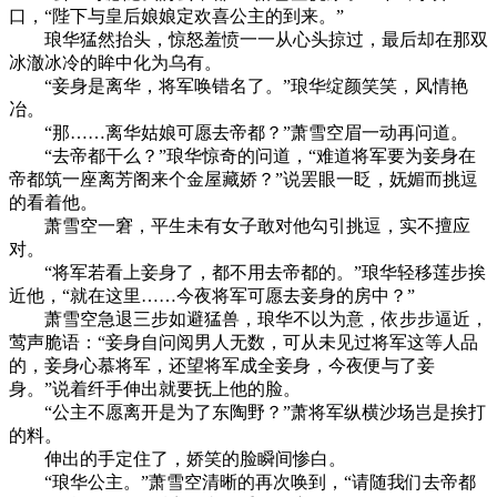
口，“陛下与皇后娘娘定欢喜公主的到来。”
琅华猛然抬头，惊怒羞愤一一从心头掠过，最后却在那双
冰澈冰冷的眸中化为乌有。
“妾身是离华，将军唤错名了。”琅华绽颜笑笑，风情艳
冶。
“那……离华姑娘可愿去帝都？”萧雪空眉一动再问道。
“去帝都干么？”琅华惊奇的问道，“难道将军要为妾身在
帝都筑一座离芳阁来个金屋藏娇？”说罢眼一眨，妩媚而挑逗
的看着他。
萧雪空一窘，平生未有女子敢对他勾引挑逗，实不擅应
对。
“将军若看上妾身了，都不用去帝都的。”琅华轻移莲步挨
近他，“就在这里……今夜将军可愿去妾身的房中？”
萧雪空急退三步如避猛兽，琅华不以为意，依步步逼近，
莺声脆语：“妾身自问阅男人无数，可从未见过将军这等人品
的，妾身心慕将军，还望将军成全妾身，今夜便与了妾
身。”说着纤手伸出就要抚上他的脸。
“公主不愿离开是为了东陶野？”萧将军纵横沙场岂是挨打
的料。
伸出的手定住了，娇笑的脸瞬间惨白。
“琅华公主。”萧雪空清晰的再次唤到，“请随我们去帝都