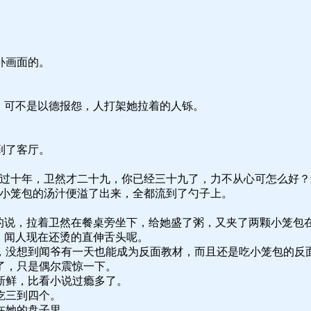
补画面的。
，可不是以德报怨，人打架她拉着的人铄。
到了客厅。
再过十年，卫然才二十九，你已经三十九了，力不从心可怎么好
，小笼包的汤汁便溢了出来，全都流到了勺子上。
儿的说，拉着卫然在餐桌旁坐下，给她盛了粥，又夹了两颗小笼包
，闻人现在还烫的直伸舌头呢。
，没想到闻爷有一天也能成为反面教材，而且还是吃小笼包的反
了，只是偶尔震惊一下。
新鲜，比看小说过瘾多了。
吃三到四个。
在她的盘子里。