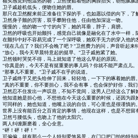
额头感觉到他温热的吻，卫然便贴着他的胸膛抬头，朝他腻腻
卫子戚趁机低头，便吻住她的唇。
那只在卫然醒来前正准备往下探的手，也如愿以偿的向下，了
卫然身子颤的厉害，双手攀附住他，任由他加深这一吻。
慢慢的，他的吻一寸寸的向下，她的耳垂，脖子，肩膀。
卫然的呼吸也开始颤抖，感觉自己就像是融化在了水中一样，
在颤抖中好不容易完成了一个深呼吸，她双手无力的穿入他的
“现在几点了？我们不会晚了吧？”卫然费力的问，声音听起来
“放心，我今天早晨特意起的挺早。”卫子戚抱紧了她。
卫然顿时哭笑不得，马上就知道了他这么早起的原因。
“你真是的，今天不是有挺重要的事儿吗？你就不能严肃点儿。
“那事儿不重要。”卫子戚不在乎的说道。
卫子戚终于又把头给伸了回来，轻轻地，一下下的啄着她的唇
“真的不重要，你不要担心，我不会有事，也会保护好你，我们
卫然忍不住发出一声叹息，不知不觉间，这男人已经这么了解
他知道她是担心他，不想他在今天这么重要的时候，还因为跟
可同样的，她也知道，他嘴上说的自信，可心里也是很谨慎的
世界上没有能百分之百肯定的事情，他现在这样，也是不想留
卫然弓腰低头，也吻上了他的太阳穴。
两人纠缠厮磨着，全心全意。
“砰！砰！砰！”
可偏偏，就有那么一个人特别爱煞风景，在门口把门拍的特别