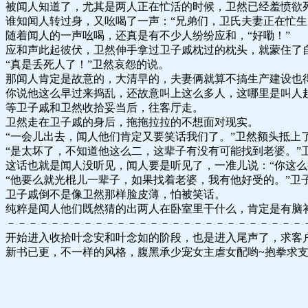
被闻人知道了，尤其是两人正在忙活的时候，卫然已经羞愤欲
谁知闻人转过身，又吆喝了一声：“兄弟们，卫氏夫妻正在忙生
随着闻人的一声吆喝，还真是有不少人纷纷应和，“好嘞！”
应和声此起彼伏，卫然伸手拿过卫子戚枕过的枕头，就蒙住了
“真是丢死人了！”卫然哀怨的说。
那闻人肯定是故意的，大清早的，夫妻俩就算不搞生产建设也
你说他这么早过来捣乱，还故意叫上这么多人，这哪里是叫人
等卫子戚和卫然收拾妥当后，往客厅走。
卫然走在卫子戚的身后，拖拖拉拉的不想面对现实。
“一会儿出去，闻人他们肯定又要笑话我们了。”卫然额头抵上
“是太坏了，不知道他这么二，这辈子有没有可能找到老婆。”
这话也就是闻人没听见，闻人要是听见了，一准儿说：“你这么
“他要么就光棍儿一辈子，如果找着老婆，我有他好受的。”卫
卫子戚倒不是像卫然那样脸皮薄，怕被笑话。
纯粹是闻人他们既然猜的出两人在卧室里干什么，肯定是有脑
－－－－－－－－－－－－－－－－－－－－－－－－－－－
开始进入收拾叶念安和叶念如的阶段，也是进入尾声了，求客户
新书已更，不一样的风格，腹黑承少宠女主虐女配哟~抱拳求支