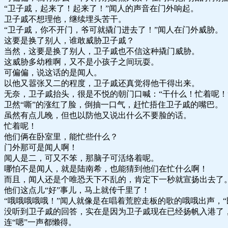
“卫子戚，起来了！起来了！”闻人的声音在门外响起。
卫子戚不想理他，继续埋头苦干。
“卫子戚，你不开门，爷可就撬门进去了！”闻人在门外威胁。
这要是换了别人，谁敢威胁卫子戚？
当然，这要是换了别人，卫子戚也不信这种撬门威胁。
这威胁多幼稚啊，又不是小孩子之间玩耍。
可偏偏，说这话的是闻人。
以他又嚣张又二的程度，卫子戚还真觉得他干得出来。
无奈，卫子戚抬头，很是不悦的朝门口喊：“干什么！忙着呢！
卫然“嘶”的涨红了脸，倒抽一口气，赶忙捂住卫子戚的嘴巴。
虽然有点儿晚，但也以防他又说出什么不要脸的话。
忙着呢！
他们俩在卧室里，能忙些什么？
门外那可是闻人啊！
闻人是二，可又不笨，那脑子可活络着呢。
哪怕不是闻人，就是陆南希，也能猜到他们在忙什么啊！
而且，闻人还是个唯恐天下不乱的，肯定下一秒就宣扬出去了
他们这点儿“好”事儿，马上就传千里了！
“哦哦哦哦哦！”闻人就像是在唱着荒腔走板的歌的哦哦出声，
没听到卫子戚的回答，实在是因为卫子戚现在已经扬帆入港了
连“嗯”一声都懒得。