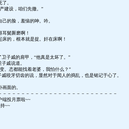
死了。
产建设，咱们先撤。”
自己的脸，羞恼的呻。吟。
得耳鬓厮磨啊！
起床的，根本就是捉。奸在床啊！
了卫子戚的肩甲，“他真是太坏了。”
卫子戚说道。
变。态都能找着老婆，我怕什么？”
子戚咬牙切齿的说，显然对于闻人的捣乱，也是铭记于心了。
补画面的。
－－－－－－－－－－－－－－－－－－－－－－－－－－
端投月票啦~~
持~~