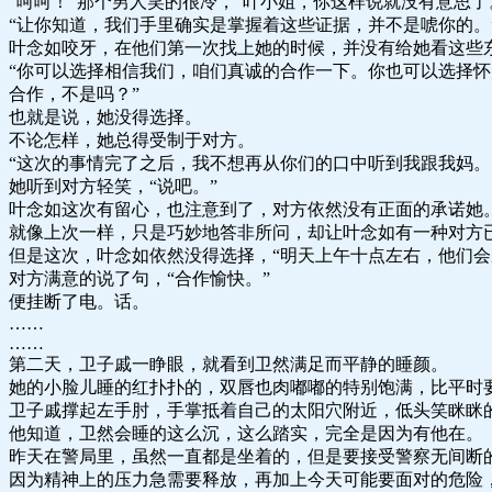
“呵呵！”那个男人笑的很冷，“叶小姐，你这样说就没有意思
“让你知道，我们手里确实是掌握着这些证据，并不是唬你的。
叶念如咬牙，在他们第一次找上她的时候，并没有给她看这些东
“你可以选择相信我们，咱们真诚的合作一下。你也可以选择
合作，不是吗？”
也就是说，她没得选择。
不论怎样，她总得受制于对方。
“这次的事情完了之后，我不想再从你们的口中听到我跟我妈。
她听到对方轻笑，“说吧。”
叶念如这次有留心，也注意到了，对方依然没有正面的承诺她
就像上次一样，只是巧妙地答非所问，却让叶念如有一种对方
但是这次，叶念如依然没得选择，“明天上午十点左右，他们会
对方满意的说了句，“合作愉快。”
便挂断了电。话。
……
……
第二天，卫子戚一睁眼，就看到卫然满足而平静的睡颜。
她的小脸儿睡的红扑扑的，双唇也肉嘟嘟的特别饱满，比平时
卫子戚撑起左手肘，手掌抵着自己的太阳穴附近，低头笑眯眯
他知道，卫然会睡的这么沉，这么踏实，完全是因为有他在。
昨天在警局里，虽然一直都是坐着的，但是要接受警察无间断
因为精神上的压力急需要释放，再加上今天可能要面对的危险