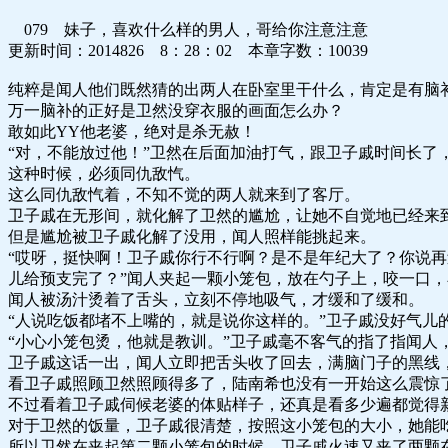
079 妹子，喜欢什么样的男人，哥给你注意注意
更新时间：2014826 8：28：02 本章字数：10039
纯粹是闻人他们既然猜的出两人在卧室里干什么，肯定是有脑
万一脑补的正好是卫然没穿衣服的画面怎么办？
敢如此YY他老婆，绝对是杀无赦！
“对，不能放过他！”卫然在后面加油打气，跟卫子戚时间长了
这种时候，必须同仇敌忾。
这么同仇敌忾着，不知不觉的两人就来到了客厅。
卫子戚在无形间，就化解了卫然的尴尬，让她不自觉地已经来
但是尴尬被卫子戚化解了没用，闻人照样能挑起来。
“哎呀，挺快啊！卫子戚你行不行啊？是不是年纪大了？你说
儿给预支完了？”闻人夹起一颗小笼包，放在勺子上，咬一口
闻人被汤汁烫着了舌头，立刻不停地吸气，才缓和了缓和。
“人说吃饭都堵不上嘴的，就是说你这样的。”卫子戚没好气
“小心小笼包烫，他就是教训。”卫子戚毫不客气的指了指闻人
卫子戚这话一出，闻人立即把舌头收了回去，满脑门子的黑线
看卫子戚照顾卫然照顾得多了，陆南希也没有一开始这么震惊
不过看着卫子戚伺候老婆的体贴样子，还真是看多少遍都觉得
对于卫然的饭量，卫子戚很清楚，按照这小笼包的大小，她能
所以卫然在夹起第二颗小笼包的时候，卫子戚火速又夹了两颗