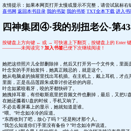
友情提示：如果本网页打开太慢或显示不完整，请尝试鼠标右
喜书网
返回本书目录
我的书架
我的书签
TXT全本下载
进入书
四神集团④·我的别扭老公-第43
按键盘上方向键 ← 或 → 可快速上下翻页，按键盘上的 Ente
————未阅读完？
加入书签
已便下次继续阅读！
她把这些照片儿全部删除掉，然后又打开另一个文件夹，里面
叶念安的手开始发抖，她真正顾忌的，就是这个。
她从电脑桌的抽屉里找出耳机插。在主机上，戴上耳机，才点
里面，正是岳品莲跟朱成章讨价还价的内容。
叶念如紧咬着牙，咬的牙都快碎了。
她拽掉耳塞，有些歇斯底里把音频文件也删掉，最后，又把U
在她还攥着U盘的时候，手机又响了。
不必去看屏幕上的显示，她就知道是谁。
“喂。”叶念如冷冷的应道。
“东西收到了吧，放心了吗？”还是刚才那个人。
“我怎么知道你们手里没有备份？”叶念如冷声说道。