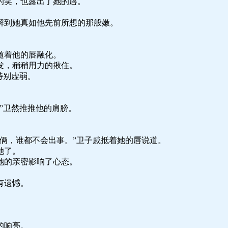
的笑，也露出了她的唇。
解到她真如他先前所想的那般嫩。
随着他的唇融化。
发，稍稍用力的揪住。
特别虚弱。
”卫然推推他的肩膀。
。
俩，谁都不会出事。”卫子戚抵着她的唇说道。
她了。
她的亲密影响了心态。
。
有遗憾。
的响亮。