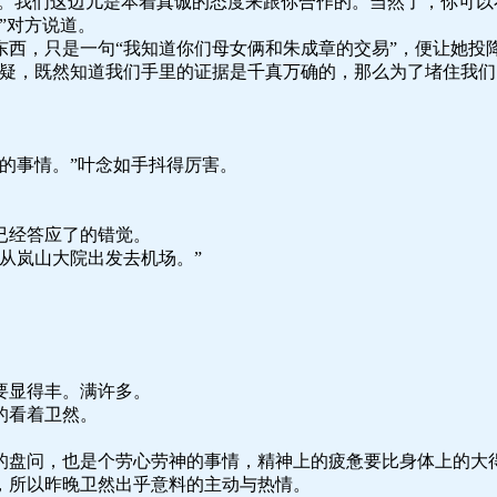
了。我们这边儿是本着真诚的态度来跟你合作的。当然了，你可以
”对方说道。
西，只是一句“我知道你们母女俩和朱成章的交易”，便让她投
怀疑，既然知道我们手里的证据是千真万确的，那么为了堵住我
的事情。”叶念如手抖得厉害。
。
已经答应了的错觉。
从岚山大院出发去机场。”
要显得丰。满许多。
的看着卫然。
的盘问，也是个劳心劳神的事情，精神上的疲惫要比身体上的大
，所以昨晚卫然出乎意料的主动与热情。