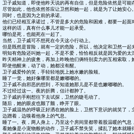
卫子戚知道，即使他昨天说的再有自信，但是危险依然是可能
尽管如此，他也依然答应让卫然和她一起，就是为了让她安心
同时，也是因为之前的承诺。
他们已经相互承诺过，不管是多大的危险和困难，都要一起面
这样的话，真有什么事儿才能一起承受。
哪怕是死，也能死在一起了。
当然，卫子戚可不想死在今天这小行动上。
但是既然是冒险，就有一定的危险，所以，他决定和卫然一起
明知有危险还叫她一起，不是不爱，恰恰相反就是因为爱的太
昨天精神上的疲惫，再加上昨晚他们俩特别卖力的互相索取，
即使他醒来，动了动，她都没有醒。
卫子戚爱怜的笑，手轻轻地抚上她水嫩的脸颊。
睡了一觉，她好像哪里都是嫩嘟嘟的。
卫子戚不由邪恶的想到，不知道她那儿是不是也嫩嘟嘟的。
不过经过这一。夜的折腾，估计都肿了。
卫子戚的手刚想往下去试探，卫然的睫毛动了。
随后，她的眼皮也颤了颤，睁开了眼。
卫子戚温热的呼吸正好洒在她的脸上，卫然下意识的就笑了，
边蹭着，边嗅着他身上的气息。
睡了一。夜，两人身上，乃至这个房间里都带着股温暖的气息
看她像是小宠物般的动作，卫子戚不禁失笑，揉乱了她本就睡