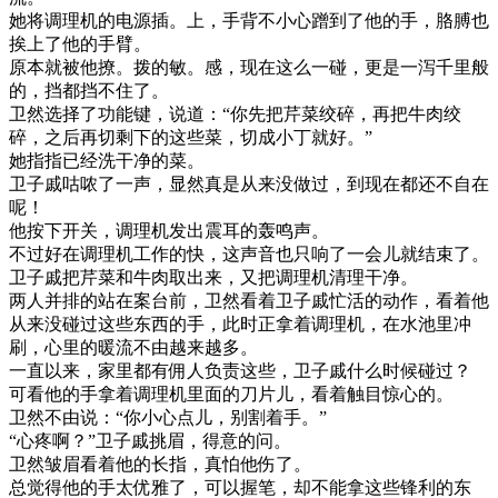
她将调理机的电源插。上，手背不小心蹭到了他的手，胳膊也
挨上了他的手臂。
原本就被他撩。拨的敏。感，现在这么一碰，更是一泻千里般
的，挡都挡不住了。
卫然选择了功能键，说道：“你先把芹菜绞碎，再把牛肉绞
碎，之后再切剩下的这些菜，切成小丁就好。”
她指指已经洗干净的菜。
卫子戚咕哝了一声，显然真是从来没做过，到现在都还不自在
呢！
他按下开关，调理机发出震耳的轰鸣声。
不过好在调理机工作的快，这声音也只响了一会儿就结束了。
卫子戚把芹菜和牛肉取出来，又把调理机清理干净。
两人并排的站在案台前，卫然看着卫子戚忙活的动作，看着他
从来没碰过这些东西的手，此时正拿着调理机，在水池里冲
刷，心里的暖流不由越来越多。
一直以来，家里都有佣人负责这些，卫子戚什么时候碰过？
可看他的手拿着调理机里面的刀片儿，看着触目惊心的。
卫然不由说：“你小心点儿，别割着手。”
“心疼啊？”卫子戚挑眉，得意的问。
卫然皱眉看着他的长指，真怕他伤了。
总觉得他的手太优雅了，可以握笔，却不能拿这些锋利的东