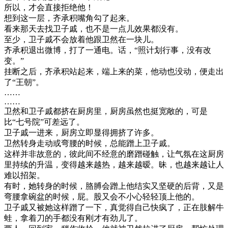
所以，才会直接拒绝他！
想到这一层，齐承积嘴角勾了起来。
看来那天去找卫子戚，也不是一点儿效果都没有。
至少，卫子戚不会放着他跟卫然在一块儿。
齐承积退出微博，打了一通电。话，“照计划行事，没有改
变。”
挂断之后，齐承积站起来，端上来的菜，他动也没动，便走出
了“王朝”。
……
……
卫然和卫子戚都挤在厨房里，厨房虽然也挺宽敞的，可是
比“七号院”可差远了。
卫子戚一进来，厨房立即显得拥挤了许多。
卫然转身走动或弯腰的时候，总能蹭上卫子戚。
这样并非故意的，彼此间不经意的磨蹭碰触，让气氛在这厨房
里持续的升温，变得越来越热，越来越暧。昧，也越来越让人
难以招架。
有时，她转身的时候，胳膊会蹭上他结实又坚硬的后背，又是
弯腰拿碗盆的时候，屁。股又会不小心轻轻顶上他的。
卫子戚又被她这样蹭了一下，真觉得自己快疯了，正在肢解牛
蛙，拿着刀的手都没有刚才有劲儿了。