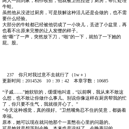
两人一回到家，稍作收拾，他就被卫然拉进了厨房，帮忙处理
牛蛙。
虽然他从没进过厨房，可是肢解这种活儿还是会做的，也不需
要什么经验。
大部分的牛蛙都已经被他切成了一小块儿，丢进了小盆里，再
也看不出原来完整的让人发憷的样子。
他“嘶”了一声，突然放下刀，“啪”的一下，就拍了一下她的
屁。股。
237 你只对我过意不去就行了（1w＋）
更新时间：2014526 10：39：42 本章字数：10685
“子戚……”她软软的，缓缓地叫道，“以前啊，我从来不敢这
么想，也不敢让你做什么事儿。别说你像这样在厨房帮我的忙
了，你只要不生气，我就很开心了。”
“今天这种感觉，真的很好。”卫然嘴角忍不住的笑意，都扬着
幸福。
原本，她可以现在就问他那个一直憋在心里的问题的。
可是她就是想等到今晚，本来也是说好了，今晚再问的。