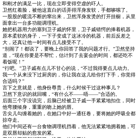
和刚才的满足一比，现在立即变得空虚的吓人。
卫然红着脸，被他这直白的话弄得浑身发软，手都哆嗦了。
一股股的暖流不断的窜出来，卫然浑身发烫的打开挂橱，从里
面拿出一台多功能调理机。
她把机器用力的塞到卫子戚的怀里，卫子戚错愕的捧着机器，
原本柔软的身子，一下子变成了这冰冷的机器，前后反差之
大，还真让他一时间有点儿接受不了。
“别闹了！都说了，要晚上你回答了我的问题才行。”卫然坚持
道，“现在你要是不帮忙，估计到了去宴会的时间，都还吃不
着饭呢！”
“行吧。”卫子戚有点儿不甘心的说，“不过我得要点儿动力。
我一个从来没下过厨房的，你让我在这儿给你打下手，你觉得
合适吗？”
言下之意就是，他身份尊贵，什么时候干过这种事儿？
卫然下意识的就回嘴，“有什么不——唔——”合适的。
后面三个字没说完，后脑已经被卫子戚一手紧紧地扣住，同时
他弯腰倾身，重重的吻上她的唇。
舌尖儿勾缠着她的，在她口中好一通狂卷，要将她的呼吸全都
掠夺走。
他们中间还有一台食物调理机挡着，他无法紧紧地拥着她，可
是双唇却贴的愈发的紧。