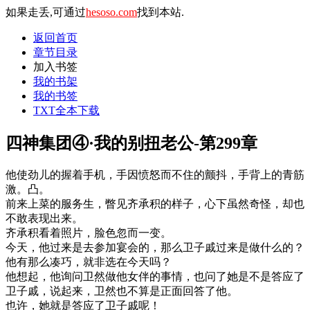
如果走丢,可通过
hesoso.com
找到本站.
返回首页
章节目录
加入书签
我的书架
我的书签
TXT全本下载
四神集团④·我的别扭老公-第299章
他使劲儿的握着手机，手因愤怒而不住的颤抖，手背上的青筋
激。凸。
前来上菜的服务生，瞥见齐承积的样子，心下虽然奇怪，却也
不敢表现出来。
齐承积看着照片，脸色忽而一变。
今天，他过来是去参加宴会的，那么卫子戚过来是做什么的？
他有那么凑巧，就非选在今天吗？
他想起，他询问卫然做他女伴的事情，也问了她是不是答应了
卫子戚，说起来，卫然也不算是正面回答了他。
也许，她就是答应了卫子戚呢！