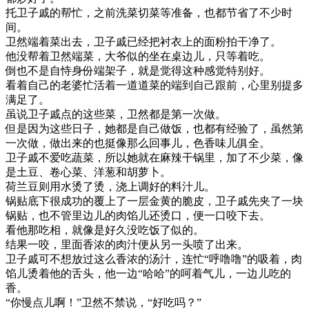
托卫子戚的帮忙，之前洗菜切菜等准备，也都节省了不少时
间。
卫然端着菜出去，卫子戚已经把衬衣上的面粉拍干净了。
他没帮着卫然端菜，大爷似的坐在桌边儿，只等着吃。
倒也不是自恃身份端架子，就是觉得这种感觉特别好。
看着自己的老婆忙活着一道道菜的端到自己跟前，心里别提多
满足了。
虽说卫子戚点的这些菜，卫然都是第一次做。
但是因为这些日子，她都是自己做饭，也都有经验了，虽然第
一次做，做出来的也挺像那么回事儿，色香味儿俱全。
卫子戚不爱吃蔬菜，所以她就在麻辣干锅里，加了不少菜，像
是土豆、卷心菜、洋葱和胡萝卜。
荷兰豆则用水烫了烫，浇上调好的料汁儿。
锅贴底下很成功的覆上了一层金黄的脆皮，卫子戚先夹了一块
锅贴，也不管里边儿的肉馅儿还烫口，便一口咬下去。
看他那吃相，就像是好久没吃饭了似的。
结果一咬，里面香浓的肉汁便从另一头喷了出来。
卫子戚可不想放过这么香浓的汤汁，连忙“呼噜噜”的吸着，肉
馅儿烫着他的舌头，他一边“哈哈”的呵着气儿，一边儿吃的
香。
“你慢点儿啊！”卫然不禁说，“好吃吗？”