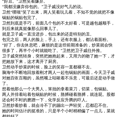
“好丑。”卫然笑着嫌弃。
“我都没嫌弃你包的。”卫子戚没好气儿的说。
卫然“噗嗤”笑了出来，两人笑着玩儿着，不知不觉的就把不像
锅贴的锅贴包完了。
卫然到底是手巧，前面几个包的不太好看，可是越包越顺手，
到后来就真挺像那么回事儿了。
就是卫子戚一直没进步，包出来的还是特别的丑。
包完之后，两人的脸上，手上，还有衣服上，都沾着面粉。
“好了，你去休息吧，麻烦的是这些前期准备的，炒菜就会快
很多了，再半个小时就能吃了。”卫然把卫子戚往外推。
卫子戚突然转身，突然把她抱起来，又用力的吻了她一下，才
把她放下来，这才离开了厨房。
卫然动手炒菜的时候，脸上的笑容一直都褪不去。
脑海中不断地回放着刚才两人一起包锅贴的画面，今天卫子戚
对她百依百顺的，虽然嘴上咕哝着不乐意，可最后还是动手做
了。
想着他那么一个大男人，笨拙的拿着菜刀，切菜，包锅贴。
两人并排着站着包锅贴的时候，胳膊碰着胳膊，就连屁。股都
还会时不时的磨蹭一下，化学反应升腾的吓人。
卫然炒着炒着，就会冷不丁的蹦出一声轻笑，忍都忍不住。
她的时间估计的挺准的，只是半个小时稍稍偏了一点儿，菜就
都炒好了。