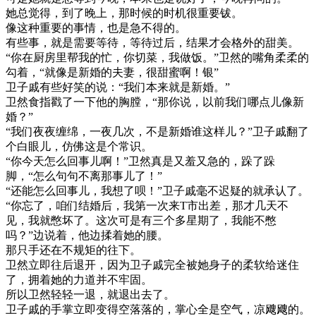
她总觉得，到了晚上，那时候的时机很重要钹。
像这种重要的事情，也是急不得的。
有些事，就是需要等待，等待过后，结果才会格外的甜美。
“你在厨房里帮我的忙，你切菜，我做饭。”卫然的嘴角柔柔的
勾着，“就像是新婚的夫妻，很甜蜜啊！银”
卫子戚有些好笑的说：“我们本来就是新婚。”
卫然食指戳了一下他的胸膛，“那你说，以前我们哪点儿像新
婚？”
“我们夜夜缠绵，一夜几次，不是新婚谁这样儿？”卫子戚翻了
个白眼儿，仿佛这是个常识。
“你今天怎么回事儿啊！”卫然真是又羞又急的，跺了跺
脚，“怎么句句不离那事儿了！”
“还能怎么回事儿，我想了呗！”卫子戚毫不迟疑的就承认了。
“你忘了，咱们结婚后，我第一次来T市出差，那才几天不
见，我就憋坏了。这次可是有三个多星期了，我能不憋
吗？”边说着，他边揉着她的腰。
那只手还在不规矩的往下。
卫然立即往后退开，因为卫子戚完全被她身子的柔软给迷住
了，拥着她的力道并不牢固。
所以卫然轻轻一退，就退出去了。
卫子戚的手掌立即变得空落落的，掌心全是空气，凉飕飕的。