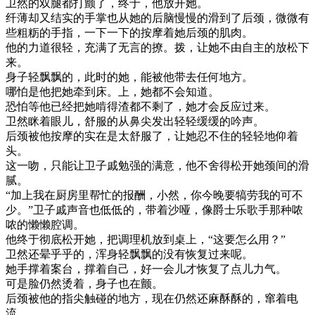
卫然的双腿都打颤了，终于，他放开她。
纤薄却又结实的手掌也从她的后脑慢慢的滑到了后颈，微微有
些粗粝的手指，一下一下的按摩着她后颈的肌肉。
他的力道很轻，充满了无言的撩。拨，让她不由自主的放松下
来。
身子轻飘飘的，此时的她，能被他带去任何地方。
哪怕是他把她牵到床。上，她都不会知道。
恐怕等他已经把她啃得渣都不剩了，她才会反应过来。
卫然眯着眼儿，舒服的从鼻尖发出轻轻缓缓的吟声。
后颈被他按摩的实在是太舒服了，让她忍不住的轻轻地仰着
头。
这一吻，只能让卫子戚勉强的满意，他不舍得松开她颈间的滑
腻。
“加上我在厨房里帮忙的报酬，小然，你今晚要犒劳我的可不
少。”卫子戚声音也低低的，带着沙哑，像爵士乐歌手那种哝
哝的懒懒腔调。
他终于彻底松开她，把调理机放到桌上，“这要怎么用？”
卫然还晕乎乎的，浑身轻飘飘的没有恢复过来呢。
她手撑着案台，撑着自己，好一会儿才恢复了点儿力气。
可是脸仍然烫着，身子也在颤。
后颈被他的指尖触碰的地方，现在仍然还麻酥酥的，窜着电
流。