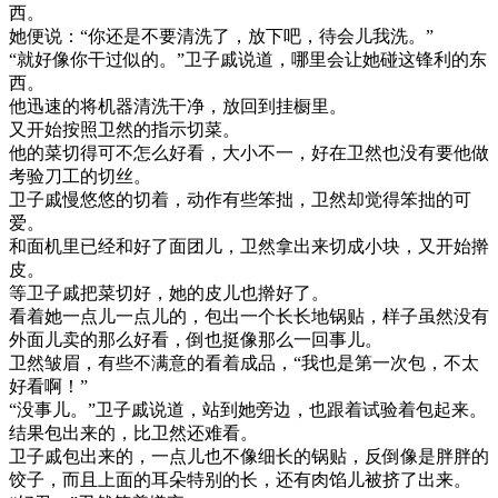
西。
她便说：“你还是不要清洗了，放下吧，待会儿我洗。”
“就好像你干过似的。”卫子戚说道，哪里会让她碰这锋利的东
西。
他迅速的将机器清洗干净，放回到挂橱里。
又开始按照卫然的指示切菜。
他的菜切得可不怎么好看，大小不一，好在卫然也没有要他做
考验刀工的切丝。
卫子戚慢悠悠的切着，动作有些笨拙，卫然却觉得笨拙的可
爱。
和面机里已经和好了面团儿，卫然拿出来切成小块，又开始擀
皮。
等卫子戚把菜切好，她的皮儿也擀好了。
看着她一点儿一点儿的，包出一个长长地锅贴，样子虽然没有
外面儿卖的那么好看，倒也挺像那么一回事儿。
卫然皱眉，有些不满意的看着成品，“我也是第一次包，不太
好看啊！”
“没事儿。”卫子戚说道，站到她旁边，也跟着试验着包起来。
结果包出来的，比卫然还难看。
卫子戚包出来的，一点儿也不像细长的锅贴，反倒像是胖胖的
饺子，而且上面的耳朵特别的长，还有肉馅儿被挤了出来。