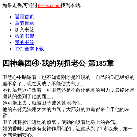
如果走丢,可通过
hesoso.com
找到本站.
返回首页
章节目录
加入书签
我的书架
我的书签
TXT全本下载
四神集团④·我的别扭老公-第185章
卫然心中咕哝着，也不知道刚才是谁说的，自己的伤已经好的
差不多了，现在又成了不能使力气了。
不过虽然这样想着，可卫然还是不敢让他真的用力，最终还是
顺从的坐到了他的腿上。
她刚坐上去，就被卫子戚紧紧地抱住。
他的右臂无法用太大的力气，大部分的力道都来自于他的左
臂。
卫子戚将脸埋进她的颈窝，使劲的嗅着她身上的香气。
她的香味儿好像有安神作用似的，让他从到了T市以来，第一
次感觉到安心。