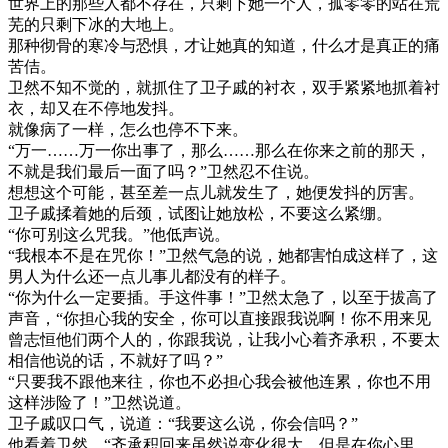
世界上的那些人都不存在，只剩下她一个人，孤零零的站在荒
芜的只剩下冰的大地上。
那种彻骨的寒冷与恐惧，才让她真的知道，什么才是真正的痛
苦佶。
卫然不知不觉的，就抓住了卫子戚的衬衣，双手紧紧地抓着衬
衣，却又在不停地发抖。
就像病了一样，怎么也停不下来。
“万一……万一你出事了，那么……那么在你来之前的那天，
不就是我们最后一面了吗？”卫然忍不住说。
想想这个可能，甚至差一点儿就发生了，她便发抖的厉害。
卫子戚揉着她的后颈，试图让她放松，不要这么紧绷。
“你可别这么咒我。”他低声说。
“我根本不是在咒你！”卫然气急的说，她都害怕成这样了，这
男人为什么还一点儿事儿都没有的样子。
“你为什么一定要插。手这件事！”卫然太急了，以至于拔高了
声音，“你担心我的安全，你可以直接跟我说啊！你不用来见
曾志恒他们两个人的，你跟我说，让我小心着齐承积，不要太
相信他说的话，不就好了吗？”
“只要我不跟他来往，你也不必担心我会被他连累，你也不用
这样涉险了！”卫然说道。
卫子戚叹口气，说道：“我要这么说，你会信吗？”
他看着卫然，“齐承积回来虽然说变化很大，但是在你心里，