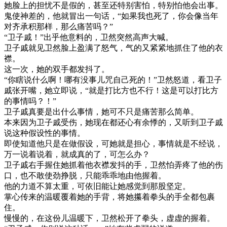
她脸上的担忧不是假的，甚至还特别害怕，特别怕他会出事。
鬼使神差的，他就冒出一句话，“如果我也死了，你会像当年
对齐承积那样，那么痛苦吗？”
“卫子戚！”出乎他意料的，卫然突然高声大喊。
卫子戚就见卫然脸上盈满了怒气，气的又紧紧地抓住了他的衣
襟。
这一次，她的双手都发抖了。
“你瞎说什么啊！哪有没事儿咒自己死的！”卫然怒道，看卫子
戚张开嘴，她立即说，“就是打比方也不行！这是可以打比方
的事情吗？！”
卫子戚真要是出什么事情，她可不只是痛苦那么简单。
本来因为卫子戚受伤，她现在都还心有余悸的，又听到卫子戚
说这种假设性的事情。
即使知道他只是在做假设，可她就是担心，事情就是不经说，
万一说着说着，就成真的了，可怎么办？
卫子戚右手握住她抓着他衣襟发抖的手，卫然怕弄疼了他的伤
口，也不敢使劲挣脱，只能乖乖地由他握着。
他的力道不算太重，可依旧能让她感觉到那股坚定。
掌心传来的温暖覆着她的手背，将她攥着拳头的手全都包裹
住。
慢慢的，在这份儿温暖下，卫然松开了拳头，虚虚的握着。