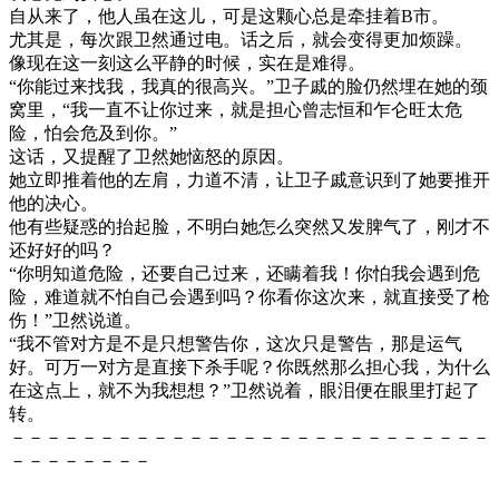
自从来了，他人虽在这儿，可是这颗心总是牵挂着B市。
尤其是，每次跟卫然通过电。话之后，就会变得更加烦躁。
像现在这一刻这么平静的时候，实在是难得。
“你能过来找我，我真的很高兴。”卫子戚的脸仍然埋在她的颈
窝里，“我一直不让你过来，就是担心曾志恒和乍仑旺太危
险，怕会危及到你。”
这话，又提醒了卫然她恼怒的原因。
她立即推着他的左肩，力道不清，让卫子戚意识到了她要推开
他的决心。
他有些疑惑的抬起脸，不明白她怎么突然又发脾气了，刚才不
还好好的吗？
“你明知道危险，还要自己过来，还瞒着我！你怕我会遇到危
险，难道就不怕自己会遇到吗？你看你这次来，就直接受了枪
伤！”卫然说道。
“我不管对方是不是只想警告你，这次只是警告，那是运气
好。可万一对方是直接下杀手呢？你既然那么担心我，为什么
在这点上，就不为我想想？”卫然说着，眼泪便在眼里打起了
转。
－－－－－－－－－－－－－－－－－－－－－－－－－－－
－－－－－－－－