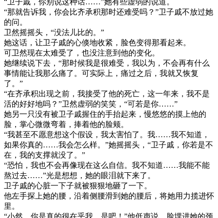
“卫子戚，你别说这种话……”她有些虚弱的说道。
“那就告诉我，你会比齐承积那时还难受吗？”卫子戚不放过她
的问。
卫然摇摇头，“没法儿比的。”
她这话，让卫子戚的心倏地收紧，脸色变得那看起来。
可卫然现在太难受了，也没注意到他的变化。
她继续说下去，“那时候我是很难受，我以为，不会再有什么
事情能让我那么痛了。可实际上，痛过之后，我就又恢复
了。”
“在齐承积出现之前，我接受了他的死亡，这一年来，我不是
活的好好地吗？”卫然虚弱的笑笑，“可若是你……”
她另一只没有被卫子戚握住的手抬起来，慢悠悠的摸上他的
脸，掌心微微弯着，捧着他的脸颊。
“我甚至不愿意想这个假设，我太害怕了。我……我不知道，
如果你真的……我会怎么样。”她摇摇头，“卫子戚，你若是不
在，我的支撑就没了。”
“恐怕，我也不会再像现在这么自信。我不知道……我能不能
熬过去……”光是想想，她的眼泪就下来了。
卫子戚的心脏一下子就被狠狠地砸了一下。
他左手探上她的腰，沿着侧腰滑到她的腰后，将她用力揽进怀
里。
“小然，你是真的很在乎我，是吧！”他低声说，脸埋进她的颈