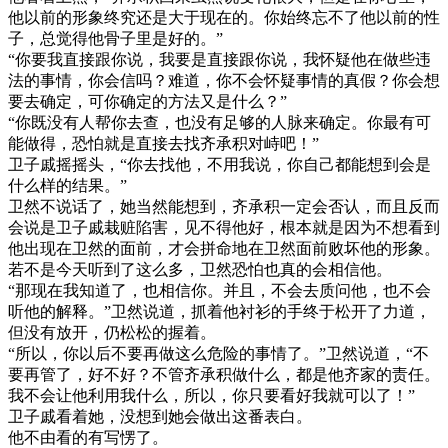
他以前的形象终究还是大于现在的。你始终忘不了他以前的性
子，总觉得他骨子里是好的。”
“你要我直接跟你说，我要是直接跟你说，我怀疑他在做些违
法的事情，你会信吗？难道，你不会怀疑事情的真假？你会想
要去确定，可你确定的方法又是什么？”
“你既没有人帮你去查，也没有足够的人脉来确定。你最有可
能做得，恐怕就是直接去找齐承积对峙吧！”
卫子戚摇摇头，“你去找他，不用我说，你自己都能想到会是
什么样的结果。”
卫然不说话了，她当然能想到，齐承积一定会否认，而且反而
会说是卫子戚栽赃陷害，见不得他好，根本就是因为不想看到
他出现在卫然的面前，才会拼命地在卫然面前败坏他的形象。
若不是今天听到了这么多，卫然恐怕也真的会相信他。
“那现在我知道了，也相信你。并且，不会去质问他，也不会
听他的解释。”卫然说道，抓着他衬衫的手终于松开了力道，
但没有放开，仍松松的握着。
“所以，你以后不要再做这么危险的事情了。”卫然说道，“不
要再管了，好不好？不管齐承积做什么，都是他齐家的责任。
我不会让他利用我什么，所以，你只要看好我就可以了！”
卫子戚看着她，没想到她会做出这番表白。
他不由看的有写愣了。