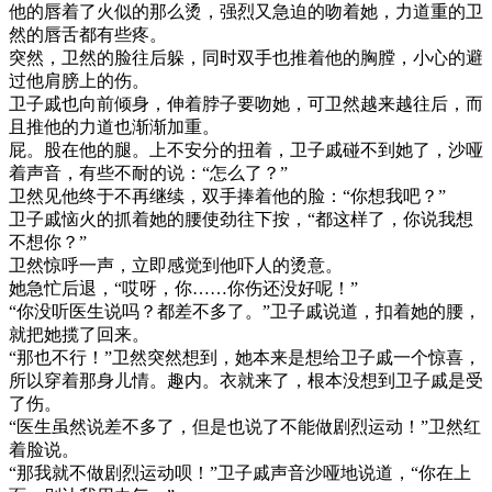
他的唇着了火似的那么烫，强烈又急迫的吻着她，力道重的卫
然的唇舌都有些疼。
突然，卫然的脸往后躲，同时双手也推着他的胸膛，小心的避
过他肩膀上的伤。
卫子戚也向前倾身，伸着脖子要吻她，可卫然越来越往后，而
且推他的力道也渐渐加重。
屁。股在他的腿。上不安分的扭着，卫子戚碰不到她了，沙哑
着声音，有些不耐的说：“怎么了？”
卫然见他终于不再继续，双手捧着他的脸：“你想我吧？”
卫子戚恼火的抓着她的腰使劲往下按，“都这样了，你说我想
不想你？”
卫然惊呼一声，立即感觉到他吓人的烫意。
她急忙后退，“哎呀，你……你伤还没好呢！”
“你没听医生说吗？都差不多了。”卫子戚说道，扣着她的腰，
就把她揽了回来。
“那也不行！”卫然突然想到，她本来是想给卫子戚一个惊喜，
所以穿着那身儿情。趣内。衣就来了，根本没想到卫子戚是受
了伤。
“医生虽然说差不多了，但是也说了不能做剧烈运动！”卫然红
着脸说。
“那我就不做剧烈运动呗！”卫子戚声音沙哑地说道，“你在上