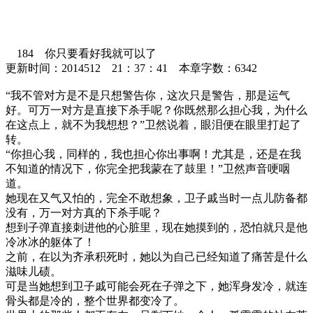
184 你只要看好我就可以了
更新时间：2014512 21：37：41 本章字数：6342
“我不管对方是不是只想警告你，这次只是警告，那是运气
好。可万一对方是直接下杀手呢？你既然那么担心我，为什么
在这点上，就不为我想想？”卫然说着，眼泪便在眼里打起了
转。
“你担心我，同样的，我也担心你出事啊！尤其是，还是在我
不知道的情况下，你完全把我蒙在了鼓里！”卫然声音哽咽
道。
她现在又气又怕的，完全不敢想象，卫子戚当时一点儿防备都
没有，万一对方真的下杀手呢？
想到子弹直接刺进他的心脏里，现在她摸到的，恐怕就只是他
冷冰冰的躯体了！
之前，在以为齐承积死时，她以为自己已经知道了痛苦是什么
滋味儿碛。
可是当她想到卫子戚可能会死在子弹之下，她浑身发冷，就连
骨头都是冷的，整个世界都变冷了。