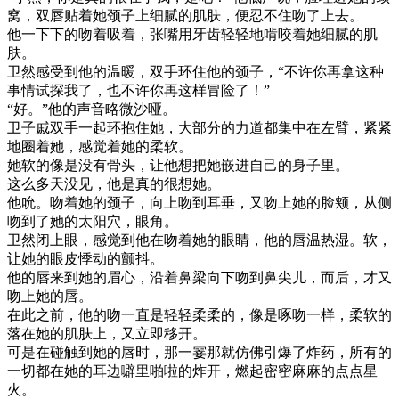
窝，双唇贴着她颈子上细腻的肌肤，便忍不住吻了上去。
他一下下的吻着吸着，张嘴用牙齿轻轻地啃咬着她细腻的肌
肤。
卫然感受到他的温暖，双手环住他的颈子，“不许你再拿这种
事情试探我了，也不许你再这样冒险了！”
“好。”他的声音略微沙哑。
卫子戚双手一起环抱住她，大部分的力道都集中在左臂，紧紧
地圈着她，感觉着她的柔软。
她软的像是没有骨头，让他想把她嵌进自己的身子里。
这么多天没见，他是真的很想她。
他吮。吻着她的颈子，向上吻到耳垂，又吻上她的脸颊，从侧
吻到了她的太阳穴，眼角。
卫然闭上眼，感觉到他在吻着她的眼睛，他的唇温热湿。软，
让她的眼皮悸动的颤抖。
他的唇来到她的眉心，沿着鼻梁向下吻到鼻尖儿，而后，才又
吻上她的唇。
在此之前，他的吻一直是轻轻柔柔的，像是啄吻一样，柔软的
落在她的肌肤上，又立即移开。
可是在碰触到她的唇时，那一霎那就仿佛引爆了炸药，所有的
一切都在她的耳边噼里啪啦的炸开，燃起密密麻麻的点点星
火。