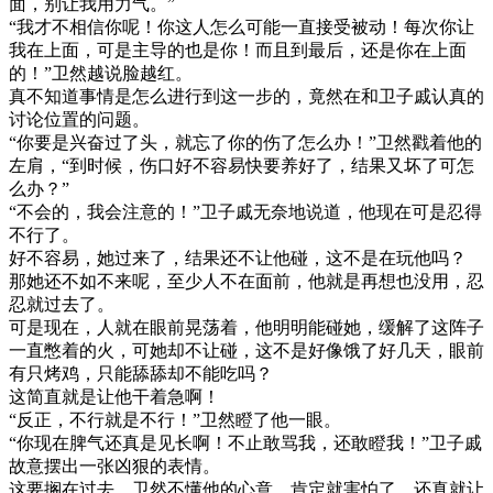
面，别让我用力气。”
“我才不相信你呢！你这人怎么可能一直接受被动！每次你让
我在上面，可是主导的也是你！而且到最后，还是你在上面
的！”卫然越说脸越红。
真不知道事情是怎么进行到这一步的，竟然在和卫子戚认真的
讨论位置的问题。
“你要是兴奋过了头，就忘了你的伤了怎么办！”卫然戳着他的
左肩，“到时候，伤口好不容易快要养好了，结果又坏了可怎
么办？”
“不会的，我会注意的！”卫子戚无奈地说道，他现在可是忍得
不行了。
好不容易，她过来了，结果还不让他碰，这不是在玩他吗？
那她还不如不来呢，至少人不在面前，他就是再想也没用，忍
忍就过去了。
可是现在，人就在眼前晃荡着，他明明能碰她，缓解了这阵子
一直憋着的火，可她却不让碰，这不是好像饿了好几天，眼前
有只烤鸡，只能舔舔却不能吃吗？
这简直就是让他干着急啊！
“反正，不行就是不行！”卫然瞪了他一眼。
“你现在脾气还真是见长啊！不止敢骂我，还敢瞪我！”卫子戚
故意摆出一张凶狠的表情。
这要搁在过去，卫然不懂他的心意，肯定就害怕了，还真就让