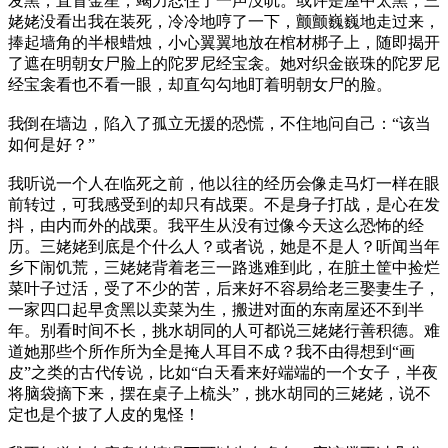
发黑，直冒金星，竭力忍住了一声没吭。或许是屋中太黑，三
姥姥没看出我在装死，冷冷地哼了一下，颤颤巍巍地走过来，
捧起墙角的半根蜡烛，小心翼翼地放在棺材梆子上，随即揭开
了遮在明朝女尸脸上的陀罗尼经宝衾。她对织金嵌珠的陀罗尼
经宝衾看也不看一眼，却直勾勾地盯着明朝女尸的脸。
我倒在墙边，陷入了孤立无援的恐慌，不住地问自己：“该当
如何是好？”
我听说一个人在临死之前，他以往的经历会像走马灯一样在眼
前转过，可我感受到的却只有战栗。不是身子打战，是心在发
抖，由内而外的战栗。我平生从没有过像今天这么恐怖的经
历。三姥姥到底是个什么人？或者说，她是不是人？听闻当年
乡下闹饥荒，三姥姥背着老三一路逃难到此，在脏土筐中捡烂
菜叶子过活，受了不少的苦，后来好不容易给老三娶妻生子，
一家四口起早贪黑以卖菜为生，搬进对面的东南屋还不到半
年。别看时间不长，挑水胡同的人可都说三姥姥行善积德。难
道她那些个所作所为全是掩人耳目不成？我不由得想到“画
皮”之类的古代传说，比如“白天看来好端端的一个女子，半夜
将脑袋摘下来，摆在桌子上梳头”，挑水胡同的三姥姥，说不
定也是个披了人皮的鬼怪！