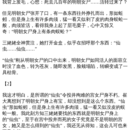
我背上发毛，心想：死去几百年的明朝女尸……活转过来了？
但见明朝女尸张开了口，有一条东西往外挣扎而出，形如蚯
蚓，但是身上生有许多肉须，猛一看又似剥了皮的肉身蜈蚣一
般，肉须皆活，看得我身上起了层毛栗子，心中又惊又
奇：“明朝女尸身上有条肉蜈蚣？”
三姥姥全神贯注，她打开金盒，似乎在招呼那个东西：“仙
虫……仙虫……”
“仙虫”刚从明朝女尸的口中出来，明朝女尸如同活人的面容立
时没了血色，转为苍灰，随即发黑，脸颊塌陷，转瞬变成了一
具枯骨。
【2】
我这才明白，是所谓的“仙虫”令投井殉难的宫女尸身不朽。崔
大离想到了明朝女尸身上有宝，却没想到是这么个东西。“仙
虫”形如蚯蚓，但是身上生有许多肉须，猛一看又似没皮的蜈
蚣一般。我此刻方知三姥姥要找的东西就是明朝女尸身上
的“仙虫”，至于在宫中投井而死的女子究竟是不是明朝的宫
女，她又是怎么得到的“仙虫”，我还无从得知，这会儿可也来