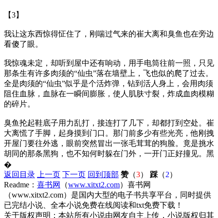
【3】
我让这东西惊得怔住了，刚喘过气来的崔大离和臭鱼也在旁边
看傻了眼。
我惊魂未定，却听到屋中还有响动，用手电筒往前一照，只见
那条生有许多肉须的“仙虫”落在墙壁上，飞也似的爬了过去。
全是肉须的“仙虫”似乎是个活炸弹，钻到活人身上，会用肉须
阻住血脉，血脉在一瞬间膨胀，使人肌肤寸裂，炸成血肉模糊
的碎片。
臭鱼抡起鞋底子用力乱打，接连打了几下，却都打到空处。崔
大离慌了手脚，起身摸到门口。那门前多少有些光亮，他刚拽
开屋门要往外逃，眼前突然冒出一张毛茸茸的狗脸。竟是挑水
胡同的那条黑狗，也不知何时躲在门外，一开门正好撞见。黑
�
返回目录
上一页
下一页
回到顶部
赞
（
3
）
踩
（
2
）
Readme：
喜书网
（
www.xitxt2.com
）喜书网
（www.xitxt2.com）是国内大型的电子书共享平台，同时提供
已完结小说、全本小说免费在线阅读和txt免费下载！
关于版权声明：本站所有小说由网友自主上传，小说版权归其