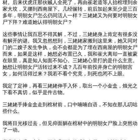
材。后来伏虎庄那伙贼人全死了，再由崔老道等人抬棺埋到余
家大坟，又挪到西南屋下。几经辗转，前后加起来至少是三百
多年，明朝女尸怎么仍同活人一样？三姥姥又为何要对明朝女
尸下拜？难道她认得明朝女尸？
这些事情让我百思不得其解，不过，三姥姥身上肯定有很多没
有解开的谜。我又忽然想到，三姥姥家搬到这里来，她又同对
门的二嫂子发生争执，会不会都是为了埋在西南屋的明朝女尸
而来，如果是这样，她想必布置已久，我和崔大离却一直被蒙
在鼓里，真是知人知面不知心。三姥姥心里打的是什么主意。
她想让明朝女尸活转过来不成？几百年前投井身亡的明朝宫
女，如何活得过来？我若不看个究竟，到死也闭不上眼。
我定了定神，再看三姥姥伸手入怀，取出一个小金盒，烛光之
下看不真切，似乎是件古物。
三姥姥手捧金盒走到棺材前，口中喃喃自语，不知在那儿叨咕
些什么。
我将目光移过去，但见仰面躺在棺材中的明朝女尸脸上突然动
了一动。