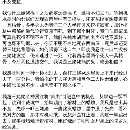
不及去想。
我估计三姥姥得手之后必定远走高飞，逃得不知去向。等到挑
水胡同的邻居们发现西南屋中有口棺材，陀罗尼经宝衾覆盖着
一具枯骨，多半会以为我们三个人半夜进来挖棺盗宝，却让棺
材中积郁的晦气呛得窒息而死。到了那个时候，我们仨倒霉鬼
可真是死得不明不白了。我们在挑水胡同的名声虽然不算好，
可也坏不到哪儿去，今天不明不白地死在西南屋，死后却还要
替三姥姥背黑锅，如何咽得下这口气？即使我忍住一口气没被
三姥姥发觉，侥幸逃过了一死，对着西南屋两个死人一具枯
骨，今后我也没法交代。我说是三姥姥搞的鬼，谁会相信？
我感觉时间一秒一秒地过去，自打三姥姥从屋顶上下来已经过
去了一两分钟。我怕拖延下去崔大离和臭鱼二人性命难保，心
中顾忌虽然不少，却也管不了那么多了。
我趁三姥姥全神贯注将“仙虫”引进盒中的机会，从墙边一跃而
起，跳到半截坑中，抬脚踢倒了棺材上的蜡烛。我只是想出其
不意，先吓一吓三姥姥，一脚踢灭蜡烛，屋中没了光亮，看不
见对方的脸，那才有机可乘。没想到歪打正着，我这一脚踢出
去，那半根蜡烛掉进棺材，刚好烧到了明朝女尸身上的陀罗尼
经宝衾。