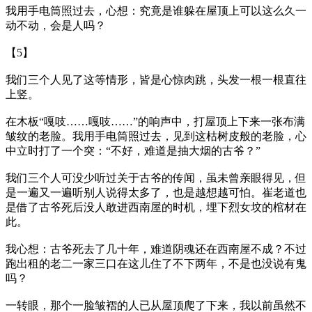
我用手电筒照过去，心想：究竟是谁躲在屋顶上可以这么久一
动不动，会是人吗？
【5】
我们三个人见了这等情形，皆是心惊肉跳，头发一根一根直往
上竖。
在木板“嘎吱……嘎吱……”的响声中，打屋顶上下来一张布满
皱纹的老脸。我用手电筒照过去，见到这枯树皮般的老脸，心
中立时打了一个突：“不好，难道是抽大烟的古爷？”
我们三个人可没少听过关于古爷的传闻，虽未曾亲眼得见，但
是一遍又一遍听别人说得太多了，也是越想越可怕。崔老道也
是借了古爷死后没人敢进西南屋的时机，埋下烈女坟的棺材在
此。
我心想：古爷死去了几十年，难道阴魂还在西南屋不成？不过
跑出租的老二一家三口在这儿住了不下两年，不是也没说有鬼
吗？
一转眼，那个一脸皱褶的人已从屋顶爬了下来，我以前虽然不