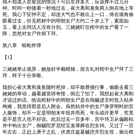
我不知道人在窒息的情况下可以生存多久，应该撑不过几分
钟。时间一秒接着一秒地过去，崔大离和臭鱼两人倒在地上等
死。我心下怔忡不定，却连大气也不敢出上一口，倚在墙角偷
眼看过去，但见棺材中的明朝女尸大约二十岁上下，素面如
玉，看上去同活人没有分别。三姥姥盯住棺中的女尸看了一
阵，忽然对女尸作揖下拜。
第八章 蜈蚣炸弹
【1】
三姥姥举止诡异，她放好半截蜡烛，按古礼对棺中女尸拜了三
拜，样子十分恭敬。
我担心崔大离和臭鱼随时死掉，却不敢莽撞行事，偷眼去看三
姥姥的举动，越看越觉得奇怪，倒忘了怕了。我想起崔大离刚
才说过的话。他说棺材中的明朝女尸是在闯贼进京时投入枯井
殉难，我觉得那是后人附会。虽然枯井中的女尸身穿明时的宫
人服饰，却不一定是明朝末年投井而死，年头或许更早，究竟
是不是宫人也不好说。此后过去一百多年，宫中侍卫从偏殿枯
井中钩出女尸，御赐陀罗尼经宝衾厚葬在烈女祠。又过了一百
年左右，正赶上庚子之乱，伏虎庄盗墓贼挖开烈女坟，偷出棺