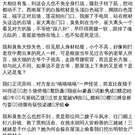
大相信有鬼，到这会儿也不免全身打战，腿肚子转了筋，想动
都动不了。西南屋下的白脸棺材是头顶白色福字，脚踏白色莲
花，福字正对后墙，莲花朝向门口。我握了手电筒，站在棺材
头这边的后墙，崔大离在门口，臭鱼则在当中。崔大离头一个
看见对方的脸，不等他“踩八卦”，早吓得两腿一软，跟掉了魂
儿似的，直挺挺地倒在地上，也不知是死是活。
我和臭鱼大惊失色，但见那人身材枯瘦，小个不高，好像刚打
老坟中爬出来的死人一样。可是根据当年见过古爷的老辈人所
言，抽大烟的古爷个子很高，走路弯腰驼背，而且是长方脸，
却与此人不同。如果说不是古爷，那屋顶上下来的又是谁？是
人还是鬼？
我们正诧异间，对方发出“咯咯咯咯”一声怪笑，简直比夜猫子
叫得还恕５饶侨颂鹜防矗颐嵌ňσ豢矗词歉隽成醭恋睦
咸牛┳乓簧砘乙拢泛笸炱鸶龇Ⅶ伲辶艘桓⒆樱膊皇桥
匀耍俏髂衔荻悦诺娜牙眩�
我和臭鱼怎么也想不到，竟是那位同二嫂子斗风水、往门楣上
钉八卦镜、救了黑狗活命、在挑水胡同人皆称善的三姥姥！三
姥姥是干什么的？她为何会躲在屋顶上偷看我们挖出明朝女尸