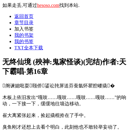
如果走丢,可通过
hesoso.com
找到本站.
返回首页
章节目录
加入书签
我的书架
我的书签
TXT全本下载
无终仙境 (殃神:鬼家怪谈)(完结)作者:天
下霸唱-第16章
阍谏媳吡耍颐侨鋈讼肫屏送芬蚕氩怀瞿腔崾撬�
木板上依旧发出“嘎吱……嘎吱……嘎吱……嘎吱……”的响
动，一下接一下，缓缓地往墙边移动。
崔大离紧张起来，捡起撬棍拎在了手中。
臭鱼刚才还想上去看个明白，此刻他也不敢轻举妄动了。