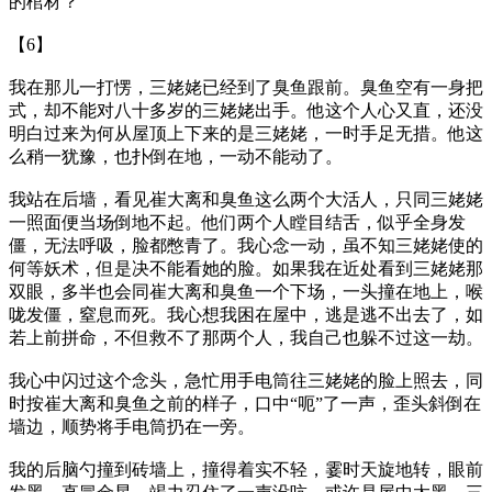
的棺材？
【6】
我在那儿一打愣，三姥姥已经到了臭鱼跟前。臭鱼空有一身把
式，却不能对八十多岁的三姥姥出手。他这个人心又直，还没
明白过来为何从屋顶上下来的是三姥姥，一时手足无措。他这
么稍一犹豫，也扑倒在地，一动不能动了。
我站在后墙，看见崔大离和臭鱼这么两个大活人，只同三姥姥
一照面便当场倒地不起。他们两个人瞠目结舌，似乎全身发
僵，无法呼吸，脸都憋青了。我心念一动，虽不知三姥姥使的
何等妖术，但是决不能看她的脸。如果我在近处看到三姥姥那
双眼，多半也会同崔大离和臭鱼一个下场，一头撞在地上，喉
咙发僵，窒息而死。我心想我困在屋中，逃是逃不出去了，如
若上前拼命，不但救不了那两个人，我自己也躲不过这一劫。
我心中闪过这个念头，急忙用手电筒往三姥姥的脸上照去，同
时按崔大离和臭鱼之前的样子，口中“呃”了一声，歪头斜倒在
墙边，顺势将手电筒扔在一旁。
我的后脑勺撞到砖墙上，撞得着实不轻，霎时天旋地转，眼前