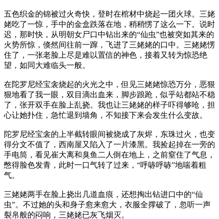
五色织金的锦被过火奇快，登时在棺材中烧起一团火球。三姥
姥吃了一惊，手中的金盒跌落在地，稍稍愣了这么一下。说时
迟，那时快，从明朝女尸口中钻出来的“仙虫”也被突如其来的
火势所惊，倏然间往前一蹿，飞进了三姥姥的口中。三姥姥愣
住了，一张老脸上尽是难以置信的神色，接着又转为惊恐绝
望，如同大难临头一般。
在陀罗尼经宝衾烧起的火光之中，但见三姥姥惊恐万分，恶狠
狠地看了我一眼，双目滴出血来，脚步踉跄，似乎站都站不稳
了，张开双手在脸上乱挠。我也让三姥姥的样子吓得够呛，担
心让她扑住，急忙退到墙角，不知接下来会发生什么变故。
陀罗尼经宝衾的上半截转眼间被烧成了灰烬，东珠过火，也变
得分文不值了，西南屋又陷入了一片漆黑。我捡起掉在一旁的
手电筒，看见崔大离和臭鱼二人倒在地上，之前窒住了气息，
憋得脸色发青，此时一口气转了过来，“呼哧呼哧”地喘着粗
气。
三姥姥两手在脸上挠出几道血痕，还想掏出钻进口中的“仙
虫”。不过她的头和身子愈来愈大，衣服全撑破了，忽听一声
裂帛般的闷响，三姥姥已灰飞烟灭。