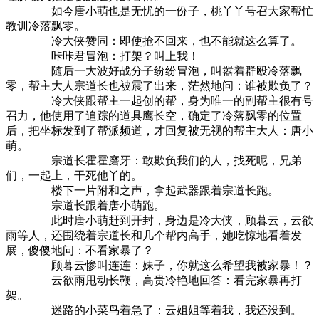
如今唐小萌也是无忧的一份子，桃丫丫号召大家帮忙
教训冷落飘零。
冷大侠赞同：即使抢不回来，也不能就这么算了。
咔咔君冒泡：打架？叫上我！
随后一大波好战分子纷纷冒泡，叫嚣着群殴冷落飘
零，帮主大人宗道长也被震了出来，茫然地问：谁被欺负了？
冷大侠跟帮主一起创的帮，身为唯一的副帮主很有号
召力，他使用了追踪的道具鹰长空，确定了冷落飘零的位置
后，把坐标发到了帮派频道，才回复被无视的帮主大人：唐小
萌。
宗道长霍霍磨牙：敢欺负我们的人，找死呢，兄弟
们，一起上，干死他丫的。
楼下一片附和之声，拿起武器跟着宗道长跑。
宗道长跟着唐小萌跑。
此时唐小萌赶到开封，身边是冷大侠，顾暮云，云欲
雨等人，还围绕着宗道长和几个帮内高手，她吃惊地看着发
展，傻傻地问：不看家暴了？
顾暮云惨叫连连：妹子，你就这么希望我被家暴！？
云欲雨甩动长鞭，高贵冷艳地回答：看完家暴再打
架。
迷路的小菜鸟着急了：云姐姐等着我，我还没到。