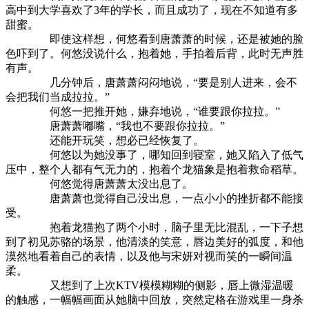
高中到大学喜欢了3年的学长，而且成功了，现在不知道有多
甜蜜。
即使这样想，何悠看到唐萧萧的时候，还是被她的脸
色吓到了。何悠没说什么，抱着她，手拍着后背，此时无声胜
有声。
几分钟后，唐萧萧闷闷地说，“要是别人进来，会不
会把我们当成拉拉。”
何悠一把推开她，嫌弃地说，“谁要跟你拉拉。”
唐萧萧嘟嘴，“我也不要跟你拉拉。”
还能开玩笑，想必已经恢复了。
何悠以为她没事了，哪知回到寝室，她又陷入了低气
压中，整个人都有气无力的，抱着个龙猫象是抱着救命稻草。
何悠觉得唐萧萧太没出息了。
唐萧萧也觉得自己没出息，一点小小的挫折都不能接
受。
抱着龙猫抱了两个小时，脑子里无比混乱，一下子想
到了初见苏骆的场景，他清淡的笑意，唇边美好的弧度，和他
漠然地看着自己的表情，以及他与宋妍对视而笑的一瞬间温
柔。
又想到了上次KTV模模糊糊的侧影，唇上微湿温暖
的触感，一幅幅画面从她脑中回放，突然定格在游戏里一身杀