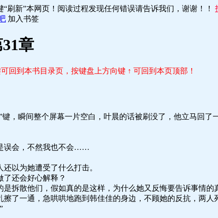
键“刷新”本网页！阅读过程发现任何错误请告诉我们，谢谢！！
吧
加入书签
31章
r 键可回到本书目录页，按键盘上方向键 ↑ 可回到本页顶部！
”键，瞬间整个屏幕一片空白，叶晨的话被刷没了，他立马回了
误会，不然我也不会……
还以为她遭受了什么打击。
了还会好心解释？
拆散他们，假如真的是这样，为什么她又反悔要告诉事情的
了一通，急哄哄地跑到韩佳佳的身边，不顾她的反抗，两人死
”