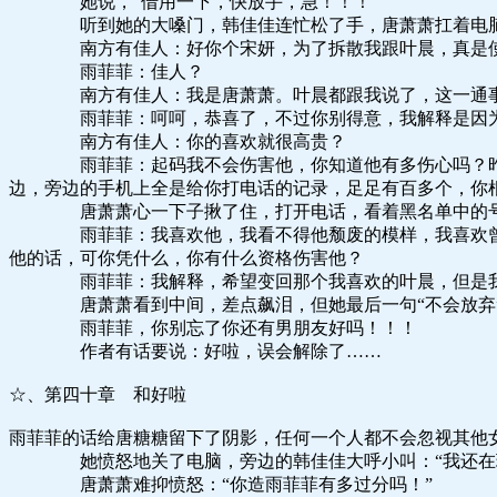
她说，“借用一下，快放手，急！！！”
听到她的大嗓门，韩佳佳连忙松了手，唐萧萧扛着电脑回
南方有佳人：好你个宋妍，为了拆散我跟叶晨，真是使劲
雨菲菲：佳人？
南方有佳人：我是唐萧萧。叶晨都跟我说了，这一通事情
雨菲菲：呵呵，恭喜了，不过你别得意，我解释是因为我看
南方有佳人：你的喜欢就很高贵？
雨菲菲：起码我不会伤害他，你知道他有多伤心吗？昨天我
边，旁边的手机上全是给你打电话的记录，足足有百多个，你
唐萧萧心一下子揪了住，打开电话，看着黑名单中的号码
雨菲菲：我喜欢他，我看不得他颓废的模样，我喜欢曾经站
他的话，可你凭什么，你有什么资格伤害他？
雨菲菲：我解释，希望变回那个我喜欢的叶晨，但是我
唐萧萧看到中间，差点飙泪，但她最后一句“不会放弃”如
雨菲菲，你别忘了你还有男朋友好吗！！！
作者有话要说：好啦，误会解除了……
☆、第四十章 和好啦
雨菲菲的话给唐糖糖留下了阴影，任何一个人都不会忽视其他
她愤怒地关了电脑，旁边的韩佳佳大呼小叫：“我还在玩游
唐萧萧难抑愤怒：“你造雨菲菲有多过分吗！”