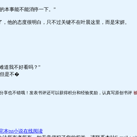
本事能不能消停一下。”
他的态度很明白，只不过关键不在叶晨这里，而是宋妍。
道我不好看吗？”
但是不�
分享也不错哦！发表书评还可以获得积分和经验奖励，认真写原创书评
完本txt小说在线阅读