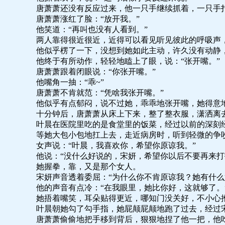
唐萧萧还没有反应过来，他一只手继续抓着，一只手扣住
唐萧萧涨红了脸：“放开我。”
他笑道：“再叫也没有人看到。”
两人靠得很近很近，近得可以看见听见彼此的呼吸声，可以
他似乎楞了一下，没想到她如此主动，许久没有动静，她睁
他终于有所动作，轻轻地瞌上了眼，说：“张开嘴。”
唐萧萧跟着闭眼说：“你张开嘴。”
他嘴角一抽：“乖~”
唐萧萧不肯就范：“凭啥我张开嘴。”
他似乎有点郁闷，说不过她，乖乖地张开嘴，她得意地
十分钟后，唐萧萧从床上下来，整了整衣服，潇洒离去：
叶晨在医院里吃的是食堂里的饭菜，经过以前的深刻经历
等她大包小包地扛上去，走近病房时，听到轻微的争吵声
女声说：“叶晨，我喜欢你，希望你原谅我。”
他说：“没什么好说的，宋妍，希望你以后不要再来打扰
她握拳，靠，又是那个女人。
宋妍声音透着委屈：“为什么你不肯原谅我？她有什么好
他的声音有点冷：“在我眼里，她比你好，这就够了。
她捂着嘴笑，耳朵贴得更近，哪知门没关好，不小心推开
叶晨朝她勾了勾手指，她屁颠屁颠地跑了过去，经过宋妍身
唐萧萧偷偷地把手移到背后，狠狠地捏了他一把，他吃