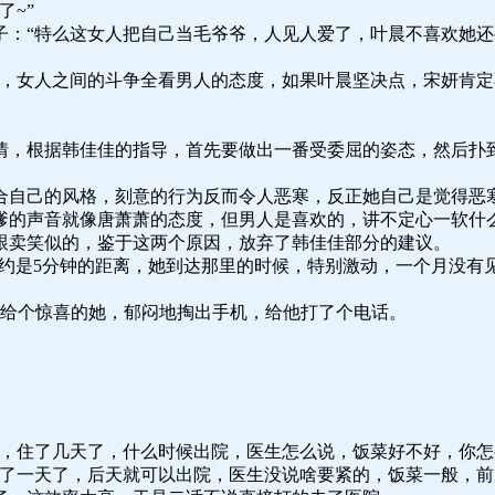
~”
特么这女人把自己当毛爷爷，人见人爱了，叶晨不喜欢她还
人之间的斗争全看男人的态度，如果叶晨坚决点，宋妍肯定不
据韩佳佳的指导，首先要做出一番受委屈的姿态，然后扑到
的风格，刻意的行为反而令人恶寒，反正她自己是觉得恶寒
嗲的声音就像唐萧萧的态度，但男人是喜欢的，讲不定心一软什
笑似的，鉴于这两个原因，放弃了韩佳佳部分的建议。
5分钟的距离，她到达那里的时候，特别激动，一个月没有见
个惊喜的她，郁闷地掏出手机，给他打了个电话。
了几天了，什么时候出院，医生怎么说，饭菜好不好，你怎
天了，后天就可以出院，医生没说啥要紧的，饭菜一般，前几