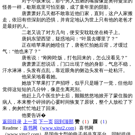
对于小孩来说，那个男人丑陋的嘴脸像是奥特曼里的
怪兽一样，歇斯底里可怕至极，成了童年里的阴影。
唐萧萧好几天都不敢靠近他们家，直到，这户人家搬
走，依旧有些深刻的恐惧，并肯定地认为世上只有他的老爸才
是最好的人。
二老又说了对方几句，便安安耽耽坐在椅子上。
唐妈东望西望，疑惑地问：“叶晨去哪里了？”
正在啃苹果的她噎住了，唐爸忙拍她后背，才缓过
气：“他也来了？”
唐爸说：“刚刚吃饭，打包回来的，怎么没看见？”
唐萧萧正想说话，门口出现了他的身影，气息不稳，
汗水淋淋，头发有点乱，靠近眼角的侧边头发有一处粘汗。
他呆呆地看着她。
她放下苹果打了声招呼，似乎只是睡了一觉，但他却
觉得这短短的几分钟，像是生离死别。
他赶上几个医生护士后，颤颤悠悠地掀开了蒙住脸的
病人，本来整个碎掉的心霎时间恢复了原状，整个人放松了下
来，匆匆忙忙地赶了回来。
他要告诉�
返回目录
上一页
下一页
回到顶部
赞
（
1
）
踩
（
1
）
Readme：
喜书网
（
www.xitxt2.com
）喜书网
（www.xitxt2.com）是国内大型的电子书共享平台，同时提供