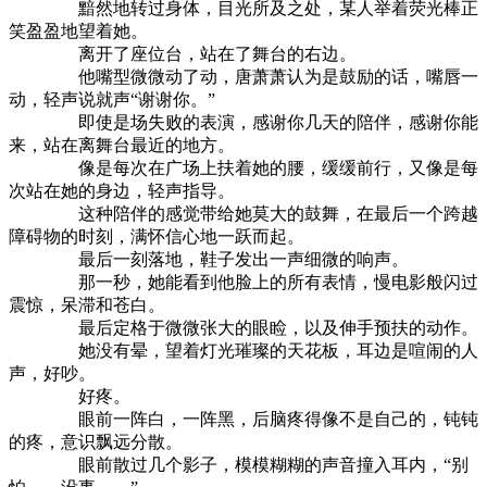
黯然地转过身体，目光所及之处，某人举着荧光棒正
笑盈盈地望着她。
离开了座位台，站在了舞台的右边。
他嘴型微微动了动，唐萧萧认为是鼓励的话，嘴唇一
动，轻声说就声“谢谢你。”
即使是场失败的表演，感谢你几天的陪伴，感谢你能
来，站在离舞台最近的地方。
像是每次在广场上扶着她的腰，缓缓前行，又像是每
次站在她的身边，轻声指导。
这种陪伴的感觉带给她莫大的鼓舞，在最后一个跨越
障碍物的时刻，满怀信心地一跃而起。
最后一刻落地，鞋子发出一声细微的响声。
那一秒，她能看到他脸上的所有表情，慢电影般闪过
震惊，呆滞和苍白。
最后定格于微微张大的眼睑，以及伸手预扶的动作。
她没有晕，望着灯光璀璨的天花板，耳边是喧闹的人
声，好吵。
好疼。
眼前一阵白，一阵黑，后脑疼得像不是自己的，钝钝
的疼，意识飘远分散。
眼前散过几个影子，模模糊糊的声音撞入耳内，“别