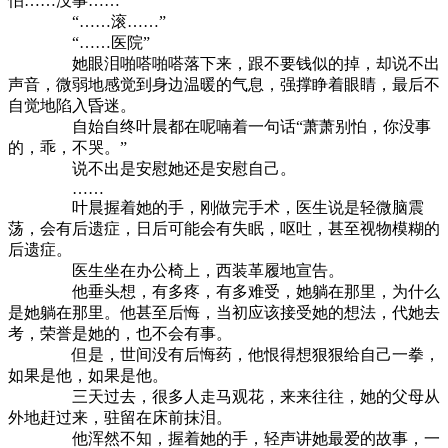
怕……没事……”
“……滚……”
“……医院”
她眼泪啪嗒啪嗒落下来，跟不要钱似的掉，却说不出
声音，微弱地感觉到身边温暖的气息，强撑睁着眼睛，最后不
自觉地陷入昏迷。
自始自终叶晨都在呢喃着一句话“萧萧别怕，你没事
的，乖，不哭。”
说不出是安慰她还是安慰自己。
……
叶晨握着她的手，刚做完手术，医生说是轻微脑震
荡，会有后遗症，日后可能会有失眠，呕吐，甚至视物模糊的
后遗症。
医生坐在办公椅上，西装革履地宣告。
他垂头想，有多疼，有多难受，她躺在那里，为什么
是她躺在那里。他甚至后悔，当初应该接受她的想法，代她去
考，荣誉是她的，也不会有事。
但是，世间没有后悔药，他恨得想狠狠给自己一拳，
如果是他，如果是他。
三天过去，很多人走马观花，来来往往，她的父母从
外地赶过来，驻留在床前抹泪。
他浑然不知，握着她的手，轻声讲她最爱的故事，一