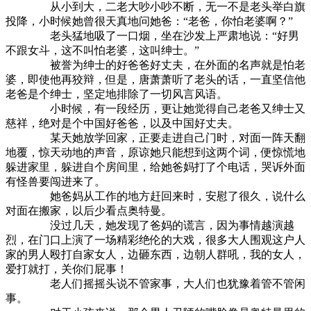
从小到大，二老大吵小吵不断，无一不是老头举白旗
投降，小时候她曾很天真地问她爸：“老爸，你怕老婆啊？”
老头猛地吸了一口烟，坐在沙发上严肃地说：“好男
不跟女斗，这不叫怕老婆，这叫绅士。”
被誉为绅士的好爸爸好丈夫，在外面的名声就是怕老
婆，即使他再狡辩，但是，唐萧萧听了老头的话，一直坚信他
老爸是个绅士，坚定地排除了一切风言风语。
小时候，有一段经历，更让她觉得自己老爸又绅士又
慈祥，绝对是个中国好爸爸，以及中国好丈夫。
某天她放学回家，正要走进自己门时，对面一阵天翻
地覆，惊天动地的声音，原谅她只能想到这两个词，便惊慌地
躲进家里，躲进自个房间里，给她爸妈打了个电话，哭诉外面
有怪兽要闯进来了。
她爸妈从工作的地方赶回来时，安慰了很久，说什么
对面在搬家，以后少看点奥特曼。
没过几天，她发现了爸妈的谎言，因为事情越演越
烈，在门口上演了一场精彩绝伦的大戏，很多大人围观这户人
家的男人殴打自家女人，边砸东西，边朝人群吼，我的女人，
爱打就打，关你们屁事！
老人们摇摇头说不管家事，大人们也犹豫着管不管闲
事。