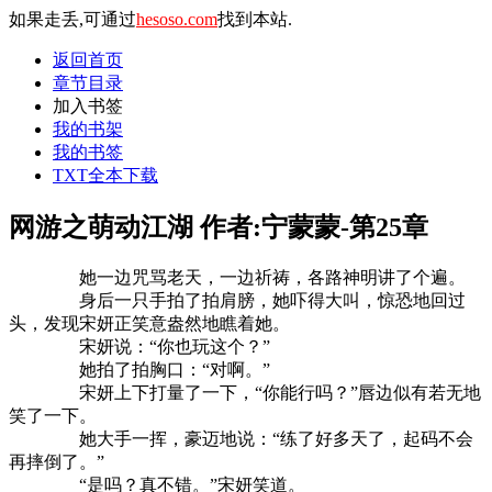
如果走丢,可通过
hesoso.com
找到本站.
返回首页
章节目录
加入书签
我的书架
我的书签
TXT全本下载
网游之萌动江湖 作者:宁蒙蒙-第25章
她一边咒骂老天，一边祈祷，各路神明讲了个遍。
身后一只手拍了拍肩膀，她吓得大叫，惊恐地回过
头，发现宋妍正笑意盎然地瞧着她。
宋妍说：“你也玩这个？”
她拍了拍胸口：“对啊。”
宋妍上下打量了一下，“你能行吗？”唇边似有若无地
笑了一下。
她大手一挥，豪迈地说：“练了好多天了，起码不会
再摔倒了。”
“是吗？真不错。”宋妍笑道。