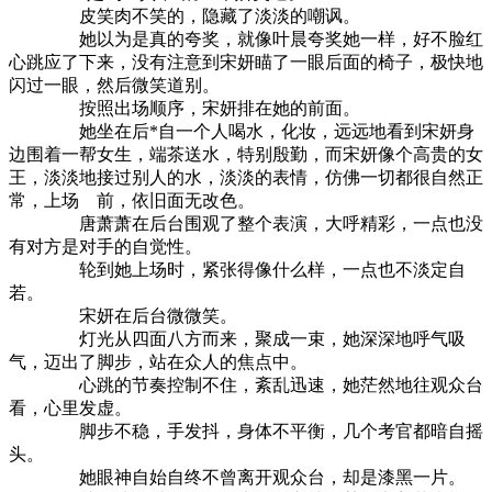
皮笑肉不笑的，隐藏了淡淡的嘲讽。
她以为是真的夸奖，就像叶晨夸奖她一样，好不脸红
心跳应了下来，没有注意到宋妍瞄了一眼后面的椅子，极快地
闪过一眼，然后微笑道别。
按照出场顺序，宋妍排在她的前面。
她坐在后*自一个人喝水，化妆，远远地看到宋妍身
边围着一帮女生，端茶送水，特别殷勤，而宋妍像个高贵的女
王，淡淡地接过别人的水，淡淡的表情，仿佛一切都很自然正
常，上场 前，依旧面无改色。
唐萧萧在后台围观了整个表演，大呼精彩，一点也没
有对方是对手的自觉性。
轮到她上场时，紧张得像什么样，一点也不淡定自
若。
宋妍在后台微微笑。
灯光从四面八方而来，聚成一束，她深深地呼气吸
气，迈出了脚步，站在众人的焦点中。
心跳的节奏控制不住，紊乱迅速，她茫然地往观众台
看，心里发虚。
脚步不稳，手发抖，身体不平衡，几个考官都暗自摇
头。
她眼神自始自终不曾离开观众台，却是漆黑一片。