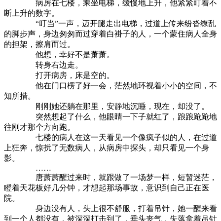
病房在七楼，乘坐电梯，缓慢地上升，他紧紧盯着不
断上升的数字。
“叮当”一声，迈开腿走出电梯，过道上传来纷沓缭乱
的脚步声，身边匆匆而过穿着白褂子的人，一个蒙住病人全身
的担架，擦肩而过。
他想，幸好不是萧萧。
转身右边走。
打开病房，床是空的。
他在门口楞了好一会，茫然地环视着小小的空间，不
知所措。
刚刚她还躺在那里，安静地沉睡，现在，却没了。
突然想起了什么，他眼睛一下子就红了，踉踉跄跄地
往刚才那个方向跑。
七楼的病人在这一天看见一个像疯子似的人，在过道
上狂奔，惊扰了无数病人，从病房中探头，却只看见一个身
影。
……
唐萧萧醒过来时，就跟做了一场梦一样，短暂迷茫，
瞪着天花板好几分钟，才想起那场事故，意识到自己正在医
院。
身边没有人，头上很不舒服，打着吊针，她一醒来看
到一个人都没有，被深深打击到了，垂头丧气，失落拿着吊针