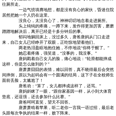
往厕所走。
一边气愤填膺地想，都是没有良心的家伙，昏迷住院
居然把她一个人扔在这里。
没良心，太没良心了，神神叨叨地念着走进厕所。
头上钝钝的疼痛，一蹲下来，发作得更加厉害，磨磨
蹭蹭地解决后，离开已经是十多分钟后的事。
郁闷地躺回床上，没过多久，唐爸唐妈从门口走进
来，自己女儿已经睁开了双眼，正吃惊地望着他们。
两老热泪盈眶地抱住她，不停地说“你终于醒了。”
她忍着疼痛，强笑道，“没事的，我没事。”
唐妈戳着自己女儿的脸，痛心地说：“轮滑都能摔成
这样，你是怎么做到的？”
唐萧萧囧囧的表情，难以回答，真不晓得最后会突然
间摔倒，原以为起码会有一个圆满的结局，这下子在全校师生
面前丢脸，太尴尬了！
唐爸劝：“算了，女儿都摔成这样了，还骂。”
唐妈斜眯了一眼，“跟你家基因一样，从小到大体育
垫底，还逞强，还去参加什么比赛。”
唐爸呵呵直笑，望天不回答。
唐萧萧啃着苹果，听二老你一言我一语过招，最后老
头跟每次争执的结果一样，败下阵来。