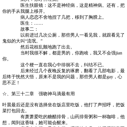
医生扶眼镜：这不是神经病，这是精神病。还有，把
你的手从我腿上移开。
病人恋恋不舍地捏了几把，移到了胸膛上。
医生：……
故事二：
以前进过几次公厕，那些男人一看见我，就跟看见了
鬼似的大叫“流氓。”
然后花枝乱颤地跑了出去。
当时我很不解，都是男的，你跑啥，我又不会强jian
你。
这个梗一直在我心中徘徊不去，纠结不已。
后来经过几个夜晚反复的琢磨，翻看了几部电影，最
后终于恍然大悟，原来不是我的问题，那些男人都是gay，心
思不正！
☆、第三十二章 强吻神马滴最有用
叶晨最后还是没有选择坐在饭店里吃饭，他打了声招呼，把饭
菜打包回去。
有萧萧爱吃的糖醋排骨，山药排骨粥和一杯咖啡，他
想，闻到这香味，她可能会醒来。