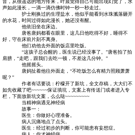
音，从很遥远的地方传来，叶晨觉得自己可能出现幻觉了，水
声如此漫长，一滴一滴仿佛时钟一秒一秒走过。
护士刚换过的生理盐水，他似乎能看到水珠溅落砸开
的水花，时间过得如此漫长，她还没有醒。
他依旧坐在床边。
唐爸唐妈都看在眼里，这几日他吃得不好，睡得不
好，守在床前片刻不离身。
他们劝他去外面的饭店里吃饭。
“这孩子总会醒的，医生说已经没事了。”唐爸拍了拍
肩膀，“走吧，跟我们去吃一顿，不差这几分钟。”
他摇摇头。
唐妈扯着他往外面走，“不吃饭怎么有精力照顾萧萧
呢？”
作者有话要说：柠檬开了新坑，全文存稿，大大们不
如先收藏了吧~~~~~~保证填坑，文案上有传送门或者进入专
栏，下面放新坑文案，么么哒~~~~~~~~~
当精神病遇见神经病
故事一：
医生：你做好心理准备。
病人沉痛地点了点头。
医生：经过初步的判断，你可能患有妄想症。
病人：你才神经病。