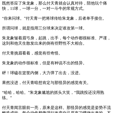
既然答应了朱龙象，那么付天青就会认真对待，陪他玩个痛
快，11球，一球一分，一对一斗牛的常规方式。
“你来问球。”付天青一把将球传给朱龙象，后者单手接住。
所谓问球，就是指用三分球来决定谁攻第一球。
朱龙象皱着眉弓身，起跳，出手，每个动作都很标准、严谨，
这到和他天生散发出来的倒有些野性不大相合。
付天青挑眉看着，感觉有些奇怪。
朱龙象的动作很标准，但是有种说不出的怪异。
砰！球磕在篮筐内侧，大力弹了出去，没进。
果然没进，付天青暗想肯定与那怪异的感觉有关。
“哈哈，哈哈。”朱龙象尴尬的抓头大笑，“我跳投还没用熟
练。”
付天青闻言眼前一亮，原来是这样。那怪异的感觉是姿势不流
畅造成的，每个动作都像强行改变自己原有习惯做出来的，不