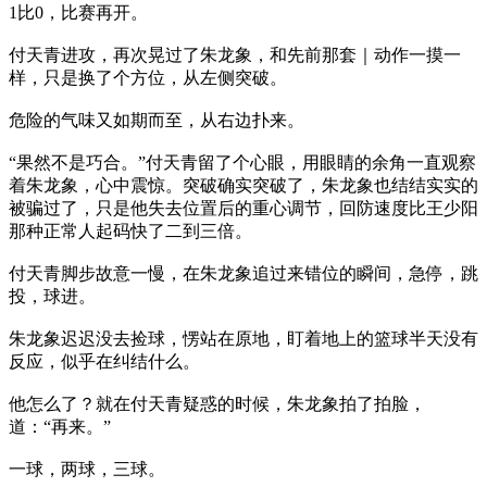
1比0，比赛再开。
付天青进攻，再次晃过了朱龙象，和先前那套｜动作一摸一
样，只是换了个方位，从左侧突破。
危险的气味又如期而至，从右边扑来。
“果然不是巧合。”付天青留了个心眼，用眼睛的余角一直观察
着朱龙象，心中震惊。突破确实突破了，朱龙象也结结实实的
被骗过了，只是他失去位置后的重心调节，回防速度比王少阳
那种正常人起码快了二到三倍。
付天青脚步故意一慢，在朱龙象追过来错位的瞬间，急停，跳
投，球进。
朱龙象迟迟没去捡球，愣站在原地，盯着地上的篮球半天没有
反应，似乎在纠结什么。
他怎么了？就在付天青疑惑的时候，朱龙象拍了拍脸，
道：“再来。”
一球，两球，三球。