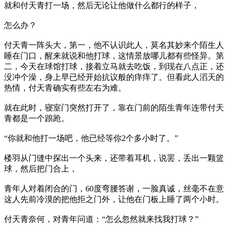
就和付天青打一场，然后无论让他做什么都行的样子，
怎么办？
付天青一阵头大，第一，他不认识此人，莫名其妙来个陌生人
睡在门口，醒来就说和他打球，这情景放哪儿都有些怪异。第
二，今天在球馆打球，接着立马就去吃饭，到现在八点正，还
没冲个澡，身上早已经开始抗议般的痒痒了。但看此人滔天的
热情，付天青确实有些左右为难。
就在此时，寝室门突然打开了，靠在门前的陌生青年连带付天
青都是一个踉跄。
“你就和他打一场吧，他已经等你2个多小时了。”
楼羽从门缝中探出一个头来，还带着耳机，说罢，丢出一颗篮
球，然后把门合上，
青年人对着闭合的门，60度弯腰答谢，一脸真诚，丝毫不在意
这人先前冷漠的把他拒之门外，让他在门板上睡了两个小时。
付天青奈何，对青年问道：“怎么忽然就来找我打球？”