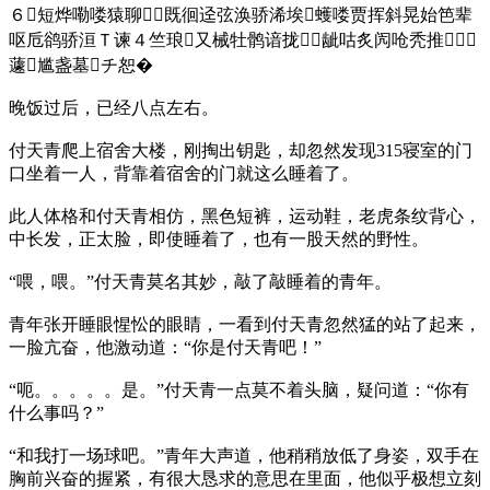
６短烨嘞喽猿聊既徊迳弦涣骄浠埃蠖喽贾挥斜晃始笆辈
呕卮鹆骄洹Ｔ谏４竺琅又械牡鹘谙拢龇咕炙闶呛秃推
蘧尴盏墓チ恕�
晚饭过后，已经八点左右。
付天青爬上宿舍大楼，刚掏出钥匙，却忽然发现315寝室的门
口坐着一人，背靠着宿舍的门就这么睡着了。
此人体格和付天青相仿，黑色短裤，运动鞋，老虎条纹背心，
中长发，正太脸，即使睡着了，也有一股天然的野性。
“喂，喂。”付天青莫名其妙，敲了敲睡着的青年。
青年张开睡眼惺忪的眼睛，一看到付天青忽然猛的站了起来，
一脸亢奋，他激动道：“你是付天青吧！”
“呃。。。。。是。”付天青一点莫不着头脑，疑问道：“你有
什么事吗？”
“和我打一场球吧。”青年大声道，他稍稍放低了身姿，双手在
胸前兴奋的握紧，有很大恳求的意思在里面，他似乎极想立刻