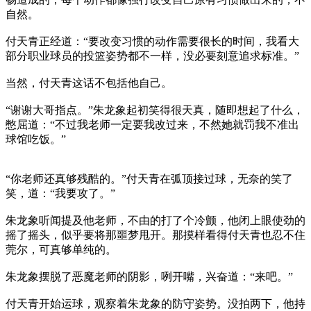
自然。
付天青正经道：“要改变习惯的动作需要很长的时间，我看大
部分职业球员的投篮姿势都不一样，没必要刻意追求标准。”
当然，付天青这话不包括他自己。
“谢谢大哥指点。”朱龙象起初笑得很天真，随即想起了什么，
憋屈道：“不过我老师一定要我改过来，不然她就罚我不准出
球馆吃饭。”
“你老师还真够残酷的。”付天青在弧顶接过球，无奈的笑了
笑，道：“我要攻了。”
朱龙象听闻提及他老师，不由的打了个冷颤，他闭上眼使劲的
摇了摇头，似乎要将那噩梦甩开。那摸样看得付天青也忍不住
莞尔，可真够单纯的。
朱龙象摆脱了恶魔老师的阴影，咧开嘴，兴奋道：“来吧。”
付天青开始运球，观察着朱龙象的防守姿势。没拍两下，他持