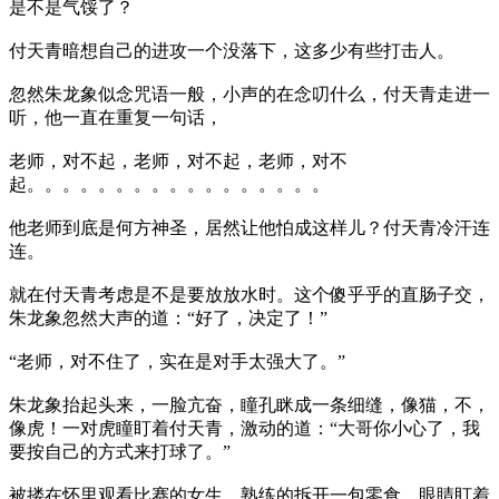
是不是气馁了？
付天青暗想自己的进攻一个没落下，这多少有些打击人。
忽然朱龙象似念咒语一般，小声的在念叨什么，付天青走进一
听，他一直在重复一句话，
老师，对不起，老师，对不起，老师，对不
起。。。。。。。。。。。。。。。。。
他老师到底是何方神圣，居然让他怕成这样儿？付天青冷汗连
连。
就在付天青考虑是不是要放放水时。这个傻乎乎的直肠子交，
朱龙象忽然大声的道：“好了，决定了！”
“老师，对不住了，实在是对手太强大了。”
朱龙象抬起头来，一脸亢奋，瞳孔眯成一条细缝，像猫，不，
像虎！一对虎瞳盯着付天青，激动的道：“大哥你小心了，我
要按自己的方式来打球了。”
被搂在怀里观看比赛的女生，熟练的拆开一包零食。眼睛盯着