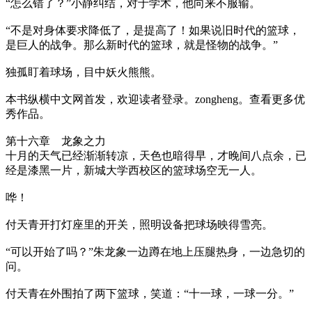
“怎么错了？”小静纠结，对于学术，他向来不服输。
“不是对身体要求降低了，是提高了！如果说旧时代的篮球，
是巨人的战争。那么新时代的篮球，就是怪物的战争。”
独孤盯着球场，目中妖火熊熊。
本书纵横中文网首发，欢迎读者登录。zongheng。查看更多优
秀作品。
第十六章 龙象之力
十月的天气已经渐渐转凉，天色也暗得早，才晚间八点余，已
经是漆黑一片，新城大学西校区的篮球场空无一人。
哗！
付天青开打灯座里的开关，照明设备把球场映得雪亮。
“可以开始了吗？”朱龙象一边蹲在地上压腿热身，一边急切的
问。
付天青在外围拍了两下篮球，笑道：“十一球，一球一分。”