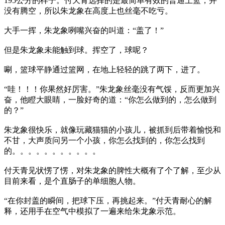
195公分的样子。付天青选择的是最简单有效的普通上篮，并
没有腾空，所以朱龙象在高度上也丝毫不吃亏。
大手一挥，朱龙象咧嘴兴奋的叫道：“盖了！”
但是朱龙象未能触到球。挥空了，球呢？
唰，篮球平静通过篮网，在地上轻轻的跳了两下，进了。
“哇！！！你果然好厉害。”朱龙象丝毫没有气馁，反而更加兴
奋，他瞪大眼睛，一脸好奇的道：“你怎么做到的，怎么做到
的？”
朱龙象很快乐，就像玩藏猫猫的小孩儿，被抓到后带着愉悦和
不甘，大声质问另一个小孩，你怎么找到的，你怎么找到
的。。。。。。。。。。。
付天青见状愣了愣，对朱龙象的脾性大概有了个了解，至少从
目前来看，是个直肠子的单细胞人物。
“在你封盖的瞬间，把球下压，再挑起来。”付天青耐心的解
释，还用手在空气中模拟了一遍来给朱龙象示范。