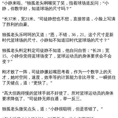
“小静来啦。”独孤老头咧嘴笑了笑，指着球场道反问：“小
静，你数学好，知道球场的尺寸吗？”
“长37米，宽21米。”司徒静想也不想，直接答道，小脸上写满
了胜利的自豪。
独孤老头乐呵呵的又道：“恩，不错，36，21。这个尺寸是新
时代篮球场的尺寸。小静知不知道旧时代篮球场的尺寸？”
独孤老头料定料定司徒静不知道，他自问自答：“长28；宽
15。小静你觉得蓝球场变了，篮球运动员的身体要求会不会
变？”
刚才败了一阵，司徒静撅起嘴思考着，作为一个数学上的天
才，她对空间，速度，效率等的计算能力非比寻常，一瞬抓住
了关键点，道：“更快了。”
“高大但跑得慢的篮球手就不好使了。所对篮球运动员的身体
要求降低了。”司徒静无师自通，举一反三。
独孤老头微笑点头，道：“小静很聪明，但是答错了。”