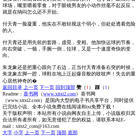
球场，嘴里嚼着零食，对于眼镜男友的小动作丝毫不起反应，
就是在纳闷怎么还不开始。
付天青一脸凝重，他实在不敢轻视这个弱小，但处处透着危险
的人。
付天青还是用先前的套路，虚晃，变相。他加快运球的节奏，
向右突破，一顿，手腕一倒，拉球，又是一个速度奇快的变
向。
朱龙象还是把重心跟向了右边，正当付天青准备右突的时候，
朱龙象左脚一蹬，球鞋在地上泛起爆音般的吱吱声！失去的重
心居然神奇的�
返回目录
上一页
下一页
回到顶部
赞
（
1
）
踩
（
1
）
Readme：
喜书网
（
www.xitxt2.com
）喜书网
（www.xitxt2.com）是国内大型的电子书共享平台，同时提供
已完结小说、全本小说免费在线阅读和txt免费下载！
关于版权声明：本站所有小说由网友自主上传，小说版权归其
合法所有者所有，如无意侵犯了您的权益，请联系本站E-
mail：xitxt2_com@163.com
大字
小字
上一页
下一页
顶部
底部