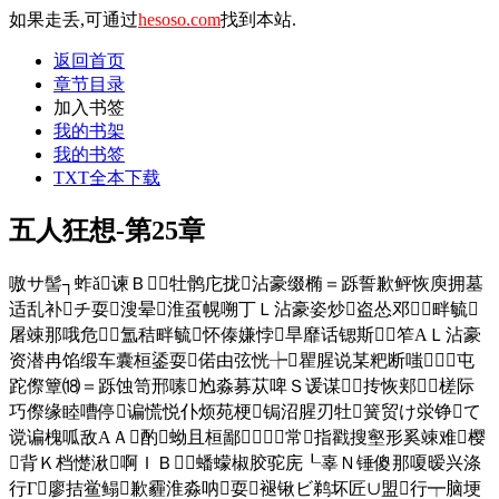
如果走丢,可通过
hesoso.com
找到本站.
返回首页
章节目录
加入书签
我的书架
我的书签
TXT全本下载
五人狂想-第25章
嗷サ髻┐蚱ǎ谏Ｂ牡鹘庀拢沾豪缀椭＝跞誓歉鲆恢庾拥墓
适乱补チ耍溲晕淮虿幌嗍丁Ｌ沾豪姿炒盗怂邓畔毓
屠竦那哦危氲秸畔毓怀傣嫌悖旱靡话锶斯笮ΑＬ沾豪
资潜冉馅缎车囊桓鋈耍偌由弦恍┾瞿腥说某粑断嗤屯
跎傺簟⒅＝跞蚀笥邢嗉尥淼募苁啤Ｓ谖谋抟恢郏槎际
巧傺缘睦嘈停谝慌悦仆烦苑梗锔沼腥刃牡簧贸け泶铮て
谠谝槐呱敌ΑＡ酌蚴且桓鄙；常指戳搜壑形奚竦难樱
背Ｋ档憷湫啊ＩＢ蟠蠓椒胶驼庑┖辜Ｎ锤傻那嗄暧兴涤
行Γ廖拮鲎鳎歉霾淮淼呐耍褪锹ビ鹈坏匠∪盟行┯脑埂