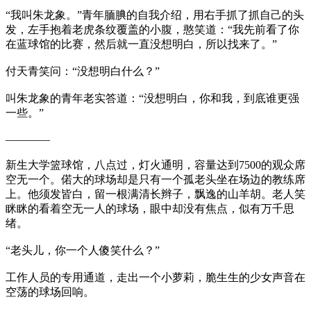
“我叫朱龙象。”青年腼腆的自我介绍，用右手抓了抓自己的头
发，左手抱着老虎条纹覆盖的小腹，憨笑道：“我先前看了你
在蓝球馆的比赛，然后就一直没想明白，所以找来了。”
付天青笑问：“没想明白什么？”
叫朱龙象的青年老实答道：“没想明白，你和我，到底谁更强
一些。”
————
新生大学篮球馆，八点过，灯火通明，容量达到7500的观众席
空无一个。偌大的球场却是只有一个孤老头坐在场边的教练席
上。他须发皆白，留一根满清长辫子，飘逸的山羊胡。老人笑
眯眯的看着空无一人的球场，眼中却没有焦点，似有万千思
绪。
“老头儿，你一个人傻笑什么？”
工作人员的专用通道，走出一个小萝莉，脆生生的少女声音在
空荡的球场回响。