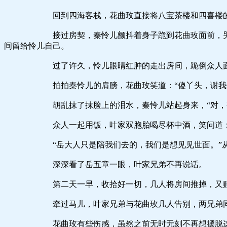
回到四海客栈，花曲玫直接将八宝茶楼和四喜楼的房
接过房契，秦怜儿颤抖着身子跪到花曲玫面前，哭着喊道
间留给怜儿自己。
过了许久，怜儿眼睛红肿的走出房间，跪倒众人面前，
拍拍秦怜儿的肩膀，花曲玫笑道：“傻丫头，谢我们做什
胡乱抹了抹脸上的泪水，秦怜儿站起身来，“对，整个
众人一起用饭，叶家双胞胎喝尽杯中酒，笑问道：“岳大
“岳大人只是陪我们去的，我们是想见见世面。”从叶
深深看了岳五章一眼，叶家兄弟不再说话。
第二天一早，收拾好一切，几人将房间推掉，又赔了
牵过马儿，叶家兄弟与花曲玫几人告别，两兄弟同时说道
花曲玫有些伤感，虽然之前无时无刻不再想摆脱这对恶魔