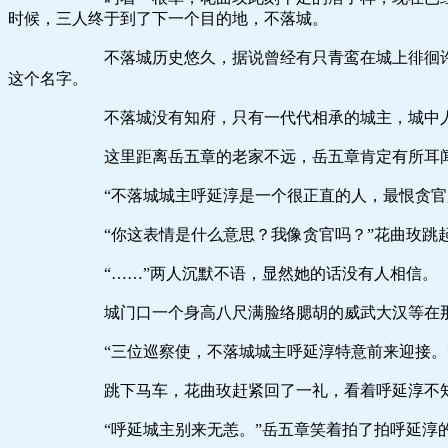
时候，三人终于到了下一个目的地，不落城。
不落城历史悠久，据说曾经有只青鸾在城上徘徊许久只为
这个名字。
不落城没有知府，只有一代代相承的城主，城中人只信任
这里距离岳五章的老家不远，岳五章肯定有所耳闻，跳
“不落城城主呼延淳是一个很正直的人，最恨贪官所以我
“你这表情是什么意思？我像贪官吗？”花曲玫跳起来问
“……”两人沉默不语，显然她的话没有人相信。
城门口一个身高八尺满脸络腮胡的威武大汉等在那里
“三位巡察使，不落城城主呼延淳特意前来迎接。”呼
跳下马车，花曲玫赶紧回了一礼，看着呼延淳不知道
“呼延城主别来无恙。”岳五章笑着拍了拍呼延淳的