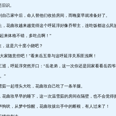
旧识。
家中后，命人替他们收拾房间，而晚宴早就准备好了。
玫越来越觉得这个呼延淳好像乔帮主，连吃饭都这么民族风
体格不错，多吃点啊！”
，这是六十度小烧吧？
随意些吧！”看来岳五章与这呼延淳关系匪浅啊！
延淳突然开口：“岳老弟，这一次你还是回家看看岳四爷吧
。”
起埋头大吃，花曲玫自己吃了一条羊腿。
玫早早的睡下，这一次温雪茹的房间在隔壁，也不会觉得
，从梦中惊醒，花曲玫拔出手中的断根，有人过来了！