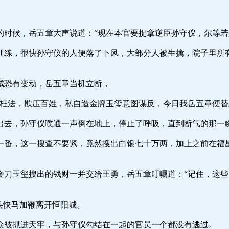
岳五章大声说道：“现在本官要捉拿逆臣孙守仪，尔等若是
快孙守仪的人便落了下风，大部分人被生擒，院子里所有恒
有变动，岳五章当机立断，
欺压百姓，私自造金牌玉玺意图谋反，今日我岳五章便替皇
守仪噗通一声倒在地上，停止了呼吸，直到断气的那一瞬间
一搜查不要紧，竟然搜出白银七十万两，加上之前在福星赌
搜出的钱财一并交给王勇，岳五章叮嘱道：“记住，这些东
快马加鞭离开恒阳城。
进天牢，与孙守仪勾结在一起的官员一个都没有逃过。