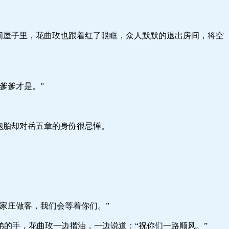
子里，花曲玫也跟着红了眼眶，众人默默的退出房间，将空
爹才是。”
胎却对岳五章的身份很忌惮。
庄做客，我们会等着你们。”
，花曲玫一边揩油，一边说道：“祝你们一路顺风。”