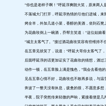
“你也是老样子啊！”呼延淳爽朗大笑，原来两人是
不落城大门打开，呼延淳热情的引他们进城，来到自己
烤全羊，外加几道小菜，香醇的美酒，坐到石凳上，花曲
为花曲玫倒上一碗酒，乔帮主笑道：“这位姑娘看起来
“城主太客气了。”接过酒花曲玫笑容有些维持不住
岳五章见状笑了，说道：“呼延大哥你太客气了，大家
后面呼延淳的话更加证实了花曲玫的猜想，酒过三巡，呼
动作一顿，岳五章脸上满是愧色，“我会去看他的
见岳五章心情不好，花曲玫也不敢再多说，与温雪茹一
奔波了一整天没有休息，疲惫的很，不愿意多想，花曲
半夜，院子突然传来轻微的声响，紧接着便是几声狗吠