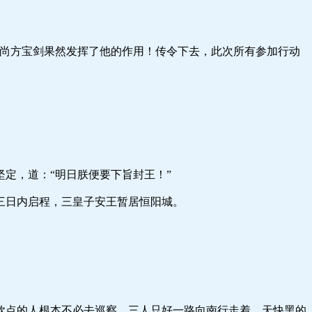
方宝剑果然发挥了他的作用！传令下去，此次所有参加行动
，道：“明日朕便要下旨封王！”
日内启程，三皇子安王暂居恒阳城。
的人根本不必去巡察，三人只好一路向南行走着，天快黑的