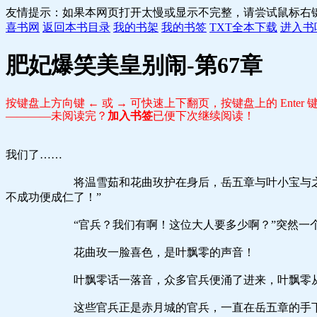
友情提示：如果本网页打开太慢或显示不完整，请尝试鼠标右
喜书网
返回本书目录
我的书架
我的书签
TXT全本下载
进入书
肥妃爆笑美皇别闹-第67章
按键盘上方向键 ← 或 → 可快速上下翻页，按键盘上的 Ente
————未阅读完？
加入书签
已便下次继续阅读！
我们了……
将温雪茹和花曲玫护在身后，岳五章与叶小宝与之搏斗，
不成功便成仁了！”
“官兵？我们有啊！这位大人要多少啊？”突然一个
花曲玫一脸喜色，是叶飘零的声音！
叶飘零话一落音，众多官兵便涌了进来，叶飘零从马上跳
这些官兵正是赤月城的官兵，一直在岳五章的手下，今