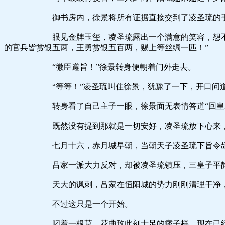
御书房内，徐景将所有证据直接交到了凌圣琉的手
眼见金牌玉玺，凌圣琉露出一个满意的笑容，想不到他们
的官兵皆赏银五两，王勇赏银五百两，赐上等丝绸一匹！”
“微臣遵旨！”徐景转身便朝着门外走去。
“等等！”凌圣琉叫住徐景，犹豫了一下，开口问道：
转身看了自己主子一眼，徐景面无表情答道“回皇上，
既然没有提到那就是一切安好，凌圣琉放下心来，孙守仪
七月十六，赤月城早朝，当朝天子凌圣琉下旨令颉王搬至
吕家一派大力反对，却被凌圣琉镇压，三皇子平静接
天大的讽刺，吕家在恒阳城的势力刚刚清理干净，知府
不过这只是一个开始。
叼着一根草，花曲玫此刻十足的痞子样，现在已经是下午