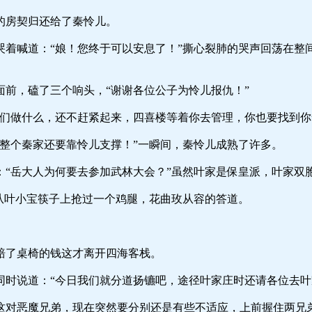
契归还给了秦怜儿。
：“娘！您终于可以安息了！”撕心裂肺的哭声回荡在整间屋
磕了三个响头，“谢谢各位公子为怜儿报仇！”
么，还不赶紧起来，四喜楼等着你去管理，你也要找到你爹
秦家还要靠怜儿支撑！”一瞬间，秦怜儿成熟了许多。
人为何要去参加武林大会？”虽然叶家是保皇派，叶家双胞
小宝筷子上抢过一个鸡腿，花曲玫从容的答道。
桌椅的钱这才离开四海客栈。
：“今日我们就分道扬镳吧，途径叶家庄时还请各位去叶家
兄弟，现在突然要分别还是有些不适应，上前握住两兄弟的手