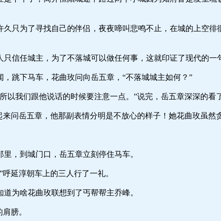
了寻找自己的伴侣，夜夜啼叫悲鸣不止，在城的上空徘徊了
城主，为了不落城可以做任何事，这就印证了现代的一句话
下马车，花曲玫问向岳五章，“不落城城主如何？”
们跟他说话的时候要注意一点。”说完，岳五章深深的看了
岳五章，他那副表情分明是不放心的样子！她花曲玫虽然贪
，到城门口，岳五章立刻停住马车。
延淳朝车上的三人行了一礼。
为啥花曲玫联想到了丐帮帮主乔峰。
肩膀。