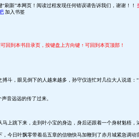
键“刷新”本网页！阅读过程发现任何错误请告诉我们，谢谢！！
吧
加入书签
r 键可回到本书目录页，按键盘上方向键 ↑ 可回到本页顶部！
眼见倒下的人越来越多，孙守仪连忙对几位大人说道：“趁
声音远远的传了过来。
下来，走到叶小宝的身边，身后还跟着一个身材魁梧，浓眉
日叶飘零带着岳五章的信物快马加鞭到了赤月城紧急调动官