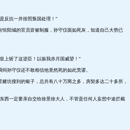
反抗一并按照叛国处理！”
阳城的官员皆被制服，孙守仪面如死灰，知道自己大势已
上斩了这逆臣！以振我赤月国威望！”
孙守仪还不敢相信他竟然死的如此荒谬。
坊搜到的银子，总共有八十万两之多，房契多达二十多所，
西一定要亲自交给徐景徐大人，不管是任何人妄想中途拦截