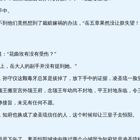
中。
竟然想到了栽赃嫁祸的办法，“岳五章果然没让朕失望！尚
“花曲玫有没有受伤？”
岳大人的副手并没有提到她。”
这颗毒牙总算是拔掉了，放下手中的证据，凌圣琉一脸坚定
宫外颉王府，念颉王年幼尚不封地，平王封地东临，令三
旨，未见有任何不愿。
也换成了凌圣琉信任的人，这个时候却让三皇子去恒阳。
了，离开恒阳城途中路过两个小城因为知府皆是凌圣琉钦点