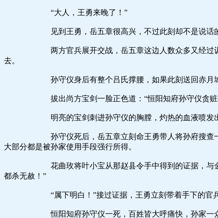
“大人，王勇来晚了！”
见到王勇，岳五章很高兴，不过此刻却不是说话的时候，
两方官兵展开交战，岳五章这边人数众多又经过训练，很
去。
孙守仪身后有整个吕氏撑腰，如果此刻送回赤月城恐
拔出尚方宝剑一脸正色道：“恒阳知府孙守仪贪赃枉法，
明亮的宝剑刺进孙守仪的胸膛，灼热的血液喷发出去，孙
孙守仪死后，岳五章立刻命王勇带人将孙府搜查一番，这
大部分都是被孙家使用手段强行所得。
花曲玫将叶小宝从那赵县令手中得到的证据，与金刀玉玺
都杀无赦！”
“属下明白！”接过证据，王勇立刻带着手下的官兵
恒阳知府孙守仪一死，百姓皆大呼痛快，孙家一众被抓