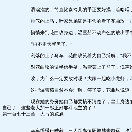
滑溜溜的，简直比秦怜儿的手还要好摸，暗暗咽了咽
帅气的上马，叶家兄弟满是不舍的看了花曲玫一眼，头
悄悄来到花曲玫身边，温雪茹不动声色的放出手中一根银
“再不走天就黑了。”
利落的上了马车，花曲玫笑着为自己辩解，“我不过是
对花曲玫的话半信半疑，温雪茹上了马车，低声说道：“
唉，为什么一定要敌对呢？大家一起吃小龙虾，喝点
这些温雪茹自然不会理解，笑了笑，花曲玫说道：“你
现在她的身份她自己都要搞不清楚了，皇上身边的九品御
自己了，这些老大加一起正好够斗地主的了！
第一百七十三章 大写的尴尬
马车缓缓行驶着，三人距离恒阳城越来越远，夕阳下，