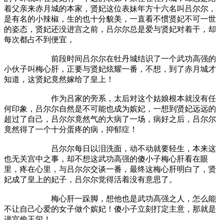
着父亲来赤月城的本家，贤妃这位表妹年方十六名叫吕尔尔，
是有名的小辣椒，生的也十分貌美，一直看不惯贤妃不可一世
的姿态，贤妃还没进宫之前，吕尔尔总是爱与贤妃对着干，却
每次都占不到便宜，
前段时间吕尔尔在牡丹城结识了一个武功高强的
小伙子叫梅心肝，正要与贤妃炫耀一番，不想，到了赤月城才
知道，这贤妃竟然嫁给了皇上！
作为吕家的旁系，太后对这个姑娘根本就没有任
何印象，吕尔尔自然是不可能也成为嫔妃，一想到贤妃远远的
超过了自己，吕尔尔竟然气的大病了一场，病好之后，吕尔尔
竟然得了一个十分蛋疼的病，抑郁症！
吕尔尔每日以泪洗面，动不动就要轻生，本来这
也无关宫中之事，却不想这武功高强的傻小子梅心肝看在眼
里，疼在心里，与吕尔尔交谈一番，最终这梅心肝明白了，贤
妃成了皇上的妃子，吕尔尔觉得活着没有意思了。
梅心肝一跺脚，想他也是武功高强之人，怎么能
不让自己心爱的女子做个嫔妃！傻小子立刻打定主意，那就是
进宫偷玉玺！