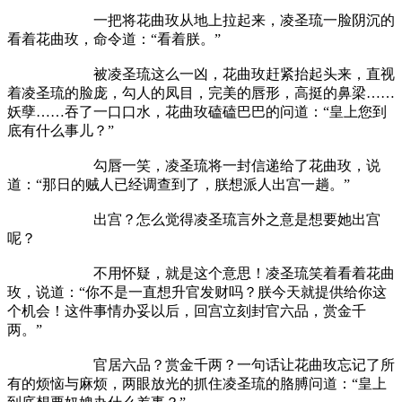
一把将花曲玫从地上拉起来，凌圣琉一脸阴沉的
看着花曲玫，命令道：“看着朕。”
被凌圣琉这么一凶，花曲玫赶紧抬起头来，直视
着凌圣琉的脸庞，勾人的凤目，完美的唇形，高挺的鼻梁……
妖孽……吞了一口口水，花曲玫磕磕巴巴的问道：“皇上您到
底有什么事儿？”
勾唇一笑，凌圣琉将一封信递给了花曲玫，说
道：“那日的贼人已经调查到了，朕想派人出宫一趟。”
出宫？怎么觉得凌圣琉言外之意是想要她出宫
呢？
不用怀疑，就是这个意思！凌圣琉笑着看着花曲
玫，说道：“你不是一直想升官发财吗？朕今天就提供给你这
个机会！这件事情办妥以后，回宫立刻封官六品，赏金千
两。”
官居六品？赏金千两？一句话让花曲玫忘记了所
有的烦恼与麻烦，两眼放光的抓住凌圣琉的胳膊问道：“皇上