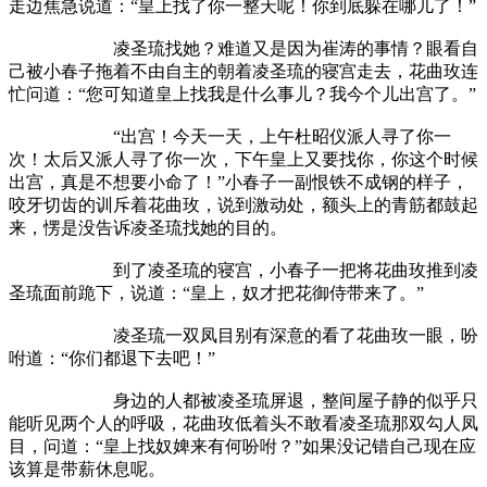
走边焦急说道：“皇上找了你一整天呢！你到底躲在哪儿了！”
凌圣琉找她？难道又是因为崔涛的事情？眼看自
己被小春子拖着不由自主的朝着凌圣琉的寝宫走去，花曲玫连
忙问道：“您可知道皇上找我是什么事儿？我今个儿出宫了。”
“出宫！今天一天，上午杜昭仪派人寻了你一
次！太后又派人寻了你一次，下午皇上又要找你，你这个时候
出宫，真是不想要小命了！”小春子一副恨铁不成钢的样子，
咬牙切齿的训斥着花曲玫，说到激动处，额头上的青筋都鼓起
来，愣是没告诉凌圣琉找她的目的。
到了凌圣琉的寝宫，小春子一把将花曲玫推到凌
圣琉面前跪下，说道：“皇上，奴才把花御侍带来了。”
凌圣琉一双凤目别有深意的看了花曲玫一眼，吩
咐道：“你们都退下去吧！”
身边的人都被凌圣琉屏退，整间屋子静的似乎只
能听见两个人的呼吸，花曲玫低着头不敢看凌圣琉那双勾人凤
目，问道：“皇上找奴婢来有何吩咐？”如果没记错自己现在应
该算是带薪休息呢。