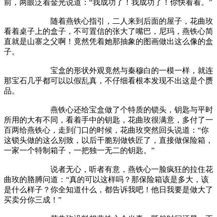
前，两眼泛着金光说道：“我成功了！我成功了！你快看看。”
随着燕铁心指引，二人来到后面的屋子，花曲玫
看着桌子上的盒子，不可置信的张大了嘴巴，尼玛，燕铁心简
直就是山寨之父啊！竟然凭着她那抽象的图画做出这么像的盒
子。
宝盒的形状外观竟然与秦穆白的一模一样，就连
那宝石几乎都可以以假乱真，不仔细看根本发现不出这是个赝
品。
燕铁心还给宝盒做了个特质的锁头，钥匙与平时
所用的大有不同，看着手中的钥匙，花曲玫很满意，多付了一
百两给燕铁心，走到门口的时候，花曲玫突然回头说道：“你
这锁头做的这么别致，以后干脆别做铁匠了，直接做保险箱，
一家一个特制箱子，一把独一无二的钥匙。”
说者无心，听者有意，燕铁心一脸疯狂的拉住花
曲玫的胳膊问道：“真的可以这样吗？那保险箱该是多大，该
是什么样子？你全知道什么，都告诉我吧！他日我要是做大了
买卖分你三成！”