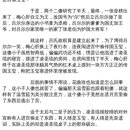
于是，两个二傻研究了半天，最终，一张皇榜出
来了，梅心肝自立为王，改国号为“尔”然后立吕尔尔做了皇
后，吕尔尔身边的小书童为丞相，吕尔尔的爹爹为国丈加王
爷，封吕尔尔家里唯一的家丁张老伯为护国大将军！
就这样，吕氏政权算是建立起来了，为了博得吕
尔尔一笑，梅心肝换上了夜行衣，连夜闯进宫中偷传国玉玺，
这傻小子虽然智商低，偏偏武功还不错，愣是让他混进了凌圣
琉的寝宫，摸进了凌圣琉的房间，在房间里找了半天，梅心肝
终于在凌圣琉那张颇具气势的红木桌上摸到一块方方正正的传
国玉玺，刚把玉玺塞进怀里便被发现。
后面的事情不用说，花曲玫也知道是怎么回事
了，这小子人傻也就罢了，偏偏那天温雪茹也跟着犯傻，就这
样有了温雪茹为其分散注意力，这个傻小子竟然在丞月宫里偷
了东西后逃出了宫。
迫于太后与二皇子的压力，凌圣琉很狡猾的对外
宣称有人进宫偷走了东西，有人猜是玉玺，有人猜是先皇遗
诏，实际上丢的却是凌圣琉桌子上的那块砚台。