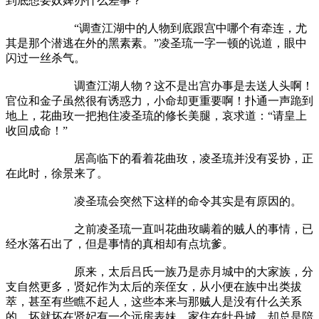
到底想要奴婢办什么差事？”
“调查江湖中的人物到底跟宫中哪个有牵连，尤
其是那个潜逃在外的黑素素。”凌圣琉一字一顿的说道，眼中
闪过一丝杀气。
调查江湖人物？这不是出宫办事是去送人头啊！
官位和金子虽然很有诱惑力，小命却更重要啊！扑通一声跪到
地上，花曲玫一把抱住凌圣琉的修长美腿，哀求道：“请皇上
收回成命！”
居高临下的看着花曲玫，凌圣琉并没有妥协，正
在此时，徐景来了。
凌圣琉会突然下这样的命令其实是有原因的。
之前凌圣琉一直叫花曲玫瞒着的贼人的事情，已
经水落石出了，但是事情的真相却有点坑爹。
原来，太后吕氏一族乃是赤月城中的大家族，分
支自然更多，贤妃作为太后的亲侄女，从小便在族中出类拔
萃，甚至有些瞧不起人，这些本来与那贼人是没有什么关系
的，坏就坏在贤妃有一个远房表妹，家住在牡丹城，却总是陪