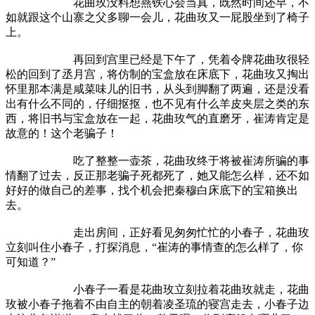
花曲玫没料想燕铁心会当真，既然时间还早，不
如就跟这个山寨之父多聊一会儿，花曲玫又一屁股坐到了椅子
上。
再回到宫里已经是下午了，凭着令牌花曲玫很轻
松的回到了丞月宫，将仿制的宝盒放在床底下，花曲玫又掏出
怀里那本满是咸菜味儿的旧书，从头到脚翻了两遍，还是没看
出有什么不同的，仔细抠抠，也不见有什么羊皮夹层之类的东
西，将旧书与宝盒放在一起，花曲玫气的直磨牙，崔涛肯定是
故意的！这个老骗子！
吃了整整一壶茶，花曲玫终于将被崔涛所骗的事
情翻了过去，反正那老骗子死都死了，她又能怎么样，还不如
好好的做自己的差事，找个机会把秦穆白床底下的宝箱换出
去。
走出房间，正好看见匆匆忙忙的小春子，花曲玫
立刻叫住小春子，打探消息，“崔涛的事情查的怎么样了，你
可知道？”
小春子一看是花曲玫立刻拉着花曲玫就走，花曲
玫被小春子拖着不由自主的朝着凌圣琉的寝宫走去，小春子边