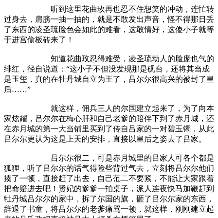
听到这里花曲玫再也忍不住想笑的冲动，连忙转
过身去，肩膀一抽一抽的，就是不敢发出声音，怪不得那日丢
了东西的凌圣琉脸色会如此的难看，这敢情好，这傻小子就等
于进宫偷板砖来了！
知道花曲玫忍得难受，凌圣琉动人的脸庞也气的
绯红，径自说道：“这小子不但没发现那是砚台，还将其当成
是玉玺，真的在牡丹城自立为王了，吕尔尔很高兴的被封了皇
后……”
就这样，佣兵三人的尔国建立起来了，为了向本
家炫耀，吕尔尔在梅心肝和自己老爹的陪伴下到了赤月城，还
在赤月城的第一大当铺里买到了传自吕家的一对碧玉镯，从此
吕尔尔更认为这是上天的安排，直接以皇后之姿去了吕家。
吕尔尔很二，可是赤月城里的吕家人可各个都是
狐狸，听了吕尔尔的话气得险些背过气去，立刻将吕尔尔他们
揍了一顿，直接赶了出去，自己范二不要紧，不能让大家跟着
把命赔进去吧！贤妃的爹爹一拍桌子，派人连夜快马加鞭赶到
牡丹城吕尔尔的家中，拆了尔国的旗，砸了吕尔尔家的东西，
辞退了书童，将吕尔尔的老爹痛骂一顿，就这样，刚刚建立起