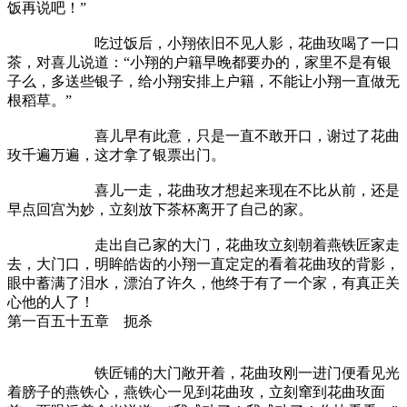
饭再说吧！”
吃过饭后，小翔依旧不见人影，花曲玫喝了一口
茶，对喜儿说道：“小翔的户籍早晚都要办的，家里不是有银
子么，多送些银子，给小翔安排上户籍，不能让小翔一直做无
根稻草。”
喜儿早有此意，只是一直不敢开口，谢过了花曲
玫千遍万遍，这才拿了银票出门。
喜儿一走，花曲玫才想起来现在不比从前，还是
早点回宫为妙，立刻放下茶杯离开了自己的家。
走出自己家的大门，花曲玫立刻朝着燕铁匠家走
去，大门口，明眸皓齿的小翔一直定定的看着花曲玫的背影，
眼中蓄满了泪水，漂泊了许久，他终于有了一个家，有真正关
心他的人了！
第一百五十五章 扼杀
铁匠铺的大门敞开着，花曲玫刚一进门便看见光
着膀子的燕铁心，燕铁心一见到花曲玫，立刻窜到花曲玫面