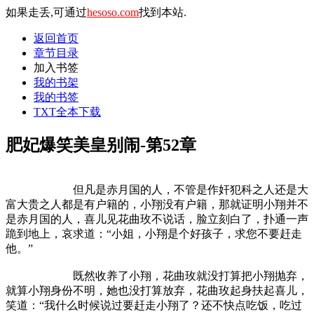
如果走丢,可通过
hesoso.com
找到本站.
返回首页
章节目录
加入书签
我的书架
我的书签
TXT全本下载
肥妃爆笑美皇别闹-第52章
但凡是赤月国的人，不管是作奸犯科之人还是大
富大贵之人都是有户籍的，小翔没有户籍，那就证明小翔并不
是赤月国的人，喜儿见花曲玫不说话，脸立刻白了，扑通一声
跪到地上，哀求道：“小姐，小翔是个好孩子，求您不要赶走
他。”
既然收养了小翔，花曲玫就没打算把小翔抛弃，
就算小翔身份不明，她也没打算放弃，花曲玫起身扶起喜儿，
笑道：“我什么时候说过要赶走小翔了？还不快点吃饭，吃过