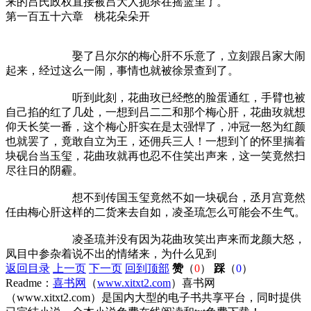
来的吕氏政权直接被吕大人扼杀在摇篮里了。
第一百五十六章 桃花朵朵开
娶了吕尔尔的梅心肝不乐意了，立刻跟吕家大闹
起来，经过这么一闹，事情也就被徐景查到了。
听到此刻，花曲玫已经憋的脸蛋通红，手臂也被
自己掐的红了几处，一想到吕二二和那个梅心肝，花曲玫就想
仰天长笑一番，这个梅心肝实在是太强悍了，冲冠一怒为红颜
也就罢了，竟敢自立为王，还佣兵三人！一想到丫的怀里揣着
块砚台当玉玺，花曲玫就再也忍不住笑出声来，这一笑竟然扫
尽往日的阴霾。
想不到传国玉玺竟然不如一块砚台，丞月宫竟然
任由梅心肝这样的二货来去自如，凌圣琉怎么可能会不生气。
凌圣琉并没有因为花曲玫笑出声来而龙颜大怒，
凤目中参杂着说不出的情绪来，为什么见到
返回目录
上一页
下一页
回到顶部
赞
（
0
）
踩
（
0
）
Readme：
喜书网
（
www.xitxt2.com
）喜书网
（www.xitxt2.com）是国内大型的电子书共享平台，同时提供