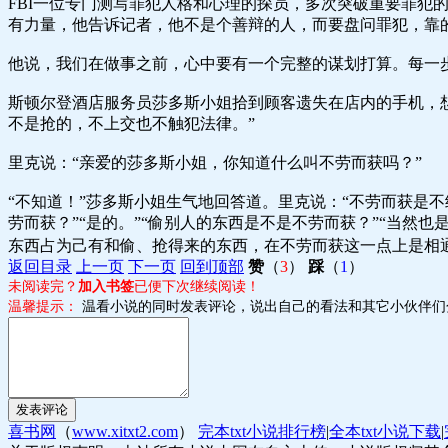
FBI一位专门测写罪犯人格和心理的探员，多次突破重要罪
有力量，他告诉记者，他不是个善辩的人，而要盘问罪犯，靠
他说，我们在做事之前，心中要有一个完整的谋划打算。每一
斯顿尔登酒店服务员莎多斯小姐拾到顾客遗失在店内的手机，想
不是抢的，不上交也不触犯法律。”
里克说：“亲爱的莎多斯小姐，你知道什么叫不劳而获吗？”
“不知道！”莎多斯小姐生气地回答道。里克说：“不劳而获是
劳而获？”“是的。”“偷别人的东西是不是不劳而获？”“当然
东西占为己有和偷、抢得来的东西，在不劳而获这一点上是相
返回目录
上一页
下一页
回到顶部
赞
（
3
）
踩
（
1
）
未阅读完？
加入书签
已便下次继续阅读！
温馨提示：
温看小说的同时发表评论，说出自己的看法和其它小伙伴们
喜书网
（
www.xitxt2.com
）
完本txt小说排行榜
|
全本txt小说下载
|