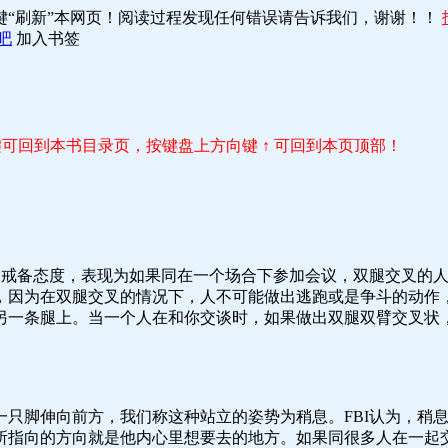
键“刷新”本网页！阅读过程发现任何错误请告诉我们，谢谢！！
吧
加入书签
r 键可回到本书目录页，按键盘上方向键 ↑ 可回到本页顶部！
至为戒备态度，表现为如果同在一个场合下参加会议，双腿交叉的
，因为在双腿交叉的情况下，人不可能做出逃跑或是争斗的动作
另一条腿上。当一个人在和你交谈时，如果做出双腿双臂交叉状
。
一只脚伸向前方，我们称这种站立的姿势为稍息。FBI认为，稍
所指向的方向就是他内心里想要去的地方。如果同很多人在一起