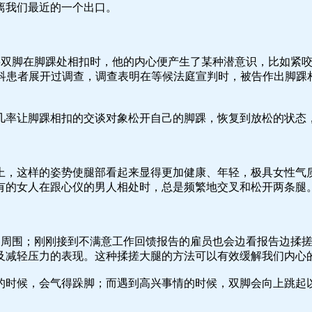
离我们最近的一个出口。
中将双脚在脚踝处相扣时，他的内心便产生了某种潜意识，比如紧
位牙科患者展开过调查，调查表明在等候法庭宣判时，被告作出脚
几率让脚踝相扣的交谈对象松开自己的脚踝，恢复到放松的状态，
上，这样的姿势使腿部看起来显得更加健康、年轻，极具女性气质
有的女人在跟心仪的男人相处时，总是频繁地交叉和松开两条腿
观察周围；刚刚接到不满意工作回馈报告的雇员也会边看报告边揉
及减轻压力的表现。这种揉搓大腿的方法可以有效缓解我们内心
的时候，会气得跺脚；而遇到高兴事情的时候，双脚会向上跳起