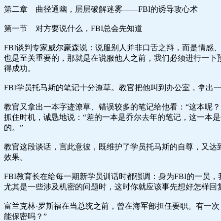
第二章 曲径通幽，层层破解迷雾——FBI的诱导攻心术
第一节 对方要说什么，FBI总会先知道
FBI谈判专家威尔豪森说：说服别人并非口舌之辩，而是情感
也是至关重要的，那就是在说服他人之前，我们必须进行一下
得成功。
FBI学员托马斯的笔记十分潦草。教官把他叫到办公室，拿出
教官又拿出一本字迹潦草、错误较多的笔记给他看：“这本呢？”
抓住时机，诚恳地说：“差的一本是乔尔去年的笔记，这一本
的。”
教官这段谈话，言此意彼，既维护了学员托马斯的自尊，又达
效果。
FBI教育长在给每一期新学员训话时都强调：身为FBI的一
尤其是一些涉及机密的问题时，这时你就应该事先想好怎样回复
富兰克林·罗斯福在当总统之前，曾在海军部担任要职。有一
能保密吗？”