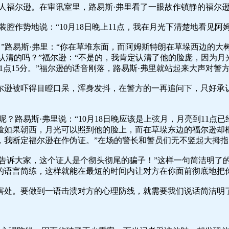
人福尔逊。在审讯室里，路易斯·弗里看了一眼故作镇静的福尔逊
腔作势地说：“10月18日晚上11点，我在月光下清楚地看见阿
。”路易斯·弗里：“你在草堆东面，而阿姆斯特朗在草垛西边的大
认清的吗？”福尔逊：“不是的，我肯定认清了他的脸庞，因为月光
1点15分。”福尔逊的话音刚落，路易斯·弗里就站起来大声对警
尔逊被吓得目瞪口呆，浑身发抖，在警方的一再追问下，只好承
？路易斯·弗里说：“10月18日晚应该是上弦月，月亮到11
脸如果朝西，月光可以照到他的脸上，而在草垛东边的福尔逊却
，我断定福尔逊在作伪证。”在场的警长和警员们无不竖起大拇指
能不告诉大家，这个证人是个彻头彻尾的骗子！”这样一句简洁明
的语言简练，这样就能在最短的时间内让对方在你面前彻底地把
害处。要做到一语击溃对方的心理防线，就需要我们说话简洁明