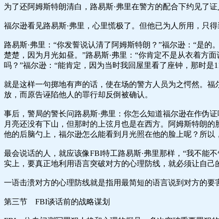
为了还阿姆斯特朗清白，路易斯·弗里在警方的配合下约见了证
福尔逊看见路易斯·弗里，心里慌极了。但他已为人所用，只得装
路易斯·弗里：“你发誓说认清了阿姆斯特朗？”福尔逊：“是的
楚楚，因为月光如昼。”路易斯·弗里：“你肯定不是从衣着方面
吗？”福尔逊：“能肯定，因为当时我回屋里看了座钟，那时是1
就是这样一句掷地有声的话，使在场的警方人员为之愕然。福
放，而原告诬陷他人的罪行却反倒被确认。
事后，警局的警长问路易斯·弗里：你怎么知道福尔逊在作伪证呢
月亮还没有下山，但那时的上弦月也是在西方。阿姆斯特朗的
他的后脑勺上，福尔逊怎么能看到月光照在他的脸上呢？所以
最会说话的人，就应该像FBI特工路易斯·弗里那样，“我不
实上，要真正地利用语言突破对方的心理防线，就必须让自己
一语击溃对方的心理防线就是指用最简短的语言说到对方的要
第三节 FBI谈话前的战略谋划