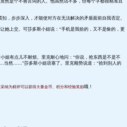
他竟然是个不善言词的人。他虽然话不多，但每个字都很精准且
紧扣，步步深入，才能使对方在无法解决的矛盾面前自我否定。
克让她上交。可莎多斯小姐说：“手机是我拾的，又不是偷的，更
斯小姐有点儿不耐烦。里克耐心地问：“你说，抢东西是不是不
……当然……”莎多斯小姐语塞了。里克顺势说道：“拾到别人的
哦！
被采纳为精评可以获得大量金币、积分和经验奖励