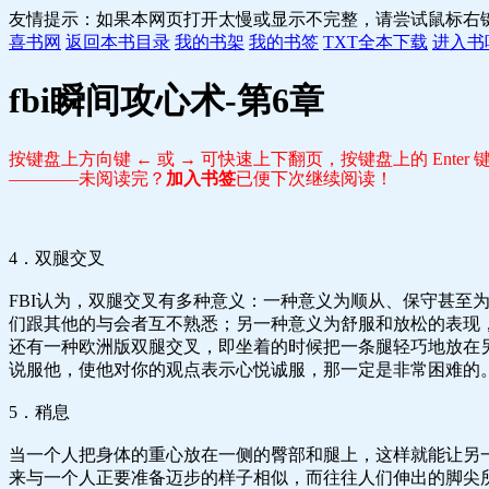
友情提示：如果本网页打开太慢或显示不完整，请尝试鼠标右
喜书网
返回本书目录
我的书架
我的书签
TXT全本下载
进入书
fbi瞬间攻心术-第6章
按键盘上方向键 ← 或 → 可快速上下翻页，按键盘上的 Ente
————未阅读完？
加入书签
已便下次继续阅读！
4．双腿交叉
FBI认为，双腿交叉有多种意义：一种意义为顺从、保守甚
们跟其他的与会者互不熟悉；另一种意义为舒服和放松的表现
还有一种欧洲版双腿交叉，即坐着的时候把一条腿轻巧地放在
说服他，使他对你的观点表示心悦诚服，那一定是非常困难的
5．稍息
当一个人把身体的重心放在一侧的臀部和腿上，这样就能让另
来与一个人正要准备迈步的样子相似，而往往人们伸出的脚尖