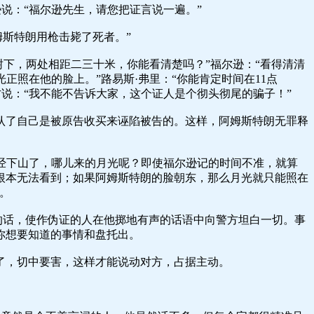
说：“福尔逊先生，请您把证言说一遍。”
姆斯特朗用枪击毙了死者。”
树下，两处相距二三十米，你能看清楚吗？”福尔逊：“看得清清
正照在他的脸上。”路易斯·弗里：“你能肯定时间在11点
方说：“我不能不告诉大家，这个证人是个彻头彻尾的骗子！”
认了自己是被原告收买来诬陷被告的。这样，阿姆斯特朗无罪释
点已经下山了，哪儿来的月光呢？即使福尔逊记的时间不准，就算
根本无法看到；如果阿姆斯特朗的脸朝东，那么月光就只能照在
。
了的话，使作伪证的人在他掷地有声的话语中向警方坦白一切。事
你想要知道的事情和盘托出。
了，切中要害，这样才能说动对方，占据主动。