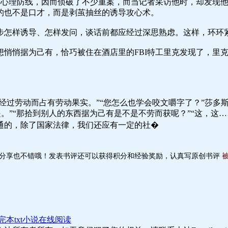
犯的心理防线，因而侦破了不少重案，而当记者采访他时，却发现
的也不是口才，而是剥茧抽丝的诱导攻心术。
步怎样诱导、怎样发问，谈话前都应经过深思熟虑。这样，环环
悄悄据为己有，恰巧被住在酒店里的FBI特工里克发现了，里
不经过劳动而占有劳动果实。”“您怎么也学会咬文嚼字了？”莎多
也是。”“那拾到别人的东西据为己有是不是不劳而获呢？”“这，这
通的，除了国家法律，我们还应有一定的社�
分享也不错哦！发表书评还可以获得积分和经验奖励，认真写原创书评
完本txt小说在线阅读