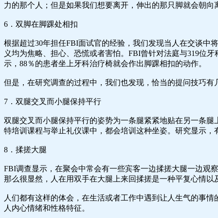
力的那个人；但是如果我们想要离开，伸出的那只脚就会朝向
6．双脚在脚踝处相扣
根据超过30年担任FBI面试官的经验，我们发现当人在交谈
义均为焦略、担心、恐慌或者害怕。FBI曾针对法庭与319
示，88％的患者坐上牙科治疗椅就会作出脚踝相扣的动作。
但是，在研究调查的过程中，我们也发现，恰当的提问技巧有
7．双腿交叉而小腿保持平行
双腿交叉而小腿保持平行的姿势为一条腿紧紧地贴在另一条腿
特培训课程与举止礼仪课中，都会培训这种坐姿。研究显示，
8．揉搓大腿
FBI调查显示，在聚会中常会有一些宾客一边揉搓大腿一边
那么很显然，人在用双手在大腿上来回揉搓是一种平复心情以
人们都有这样的体会，在生活或者工作中遇到让人生气的事情
人内心情绪和性格特征。