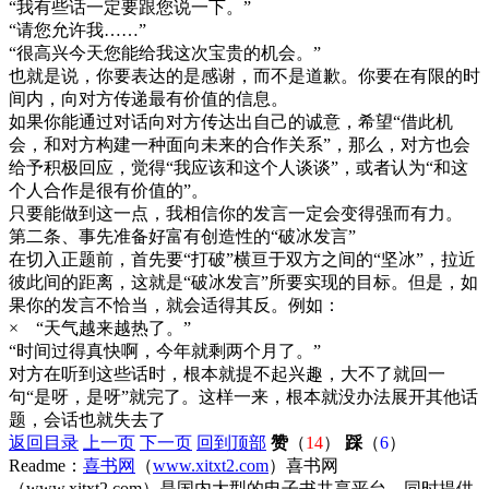
“我有些话一定要跟您说一下。”
“请您允许我……”
“很高兴今天您能给我这次宝贵的机会。”
也就是说，你要表达的是感谢，而不是道歉。你要在有限的时
间内，向对方传递最有价值的信息。
如果你能通过对话向对方传达出自己的诚意，希望“借此机
会，和对方构建一种面向未来的合作关系”，那么，对方也会
给予积极回应，觉得“我应该和这个人谈谈”，或者认为“和这
个人合作是很有价值的”。
只要能做到这一点，我相信你的发言一定会变得强而有力。
第二条、事先准备好富有创造性的“破冰发言”
在切入正题前，首先要“打破”横亘于双方之间的“坚冰”，拉近
彼此间的距离，这就是“破冰发言”所要实现的目标。但是，如
果你的发言不恰当，就会适得其反。例如：
× “天气越来越热了。”
“时间过得真快啊，今年就剩两个月了。”
对方在听到这些话时，根本就提不起兴趣，大不了就回一
句“是呀，是呀”就完了。这样一来，根本就没办法展开其他话
题，会话也就失去了
返回目录
上一页
下一页
回到顶部
赞
（
14
）
踩
（
6
）
Readme：
喜书网
（
www.xitxt2.com
）喜书网
（www.xitxt2.com）是国内大型的电子书共享平台，同时提供