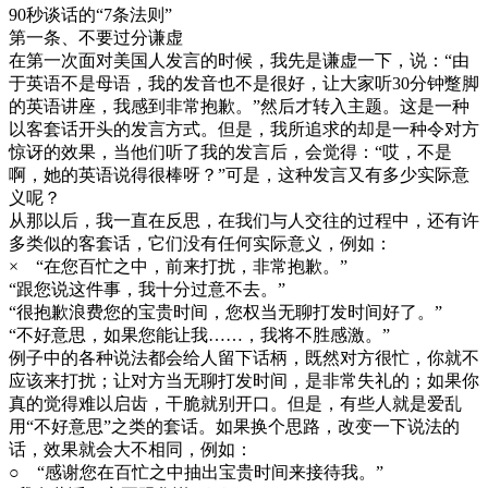
90秒谈话的“7条法则”
第一条、不要过分谦虚
在第一次面对美国人发言的时候，我先是谦虚一下，说：“由
于英语不是母语，我的发音也不是很好，让大家听30分钟蹩脚
的英语讲座，我感到非常抱歉。”然后才转入主题。这是一种
以客套话开头的发言方式。但是，我所追求的却是一种令对方
惊讶的效果，当他们听了我的发言后，会觉得：“哎，不是
啊，她的英语说得很棒呀？”可是，这种发言又有多少实际意
义呢？
从那以后，我一直在反思，在我们与人交往的过程中，还有许
多类似的客套话，它们没有任何实际意义，例如：
× “在您百忙之中，前来打扰，非常抱歉。”
“跟您说这件事，我十分过意不去。”
“很抱歉浪费您的宝贵时间，您权当无聊打发时间好了。”
“不好意思，如果您能让我……，我将不胜感激。”
例子中的各种说法都会给人留下话柄，既然对方很忙，你就不
应该来打扰；让对方当无聊打发时间，是非常失礼的；如果你
真的觉得难以启齿，干脆就别开口。但是，有些人就是爱乱
用“不好意思”之类的套话。如果换个思路，改变一下说法的
话，效果就会大不相同，例如：
○ “感谢您在百忙之中抽出宝贵时间来接待我。”