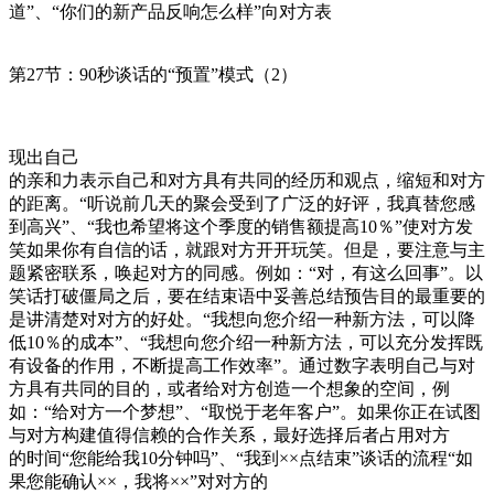
道”、“你们的新产品反响怎么样”向对方表
第27节：90秒谈话的“预置”模式（2）
现出自己
的亲和力表示自己和对方具有共同的经历和观点，缩短和对方
的距离。“听说前几天的聚会受到了广泛的好评，我真替您感
到高兴”、“我也希望将这个季度的销售额提高10％”使对方发
笑如果你有自信的话，就跟对方开开玩笑。但是，要注意与主
题紧密联系，唤起对方的同感。例如：“对，有这么回事”。以
笑话打破僵局之后，要在结束语中妥善总结预告目的最重要的
是讲清楚对对方的好处。“我想向您介绍一种新方法，可以降
低10％的成本”、“我想向您介绍一种新方法，可以充分发挥既
有设备的作用，不断提高工作效率”。通过数字表明自己与对
方具有共同的目的，或者给对方创造一个想象的空间，例
如：“给对方一个梦想”、“取悦于老年客户”。如果你正在试图
与对方构建值得信赖的合作关系，最好选择后者占用对方
的时间“您能给我10分钟吗”、“我到××点结束”谈话的流程“如
果您能确认××，我将××”对对方的