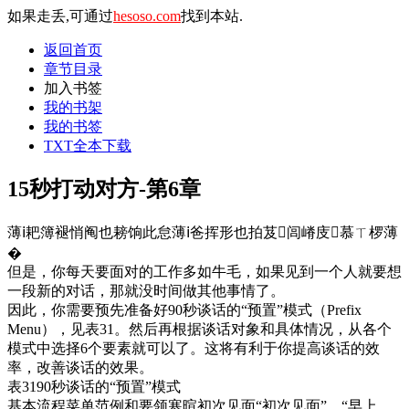
如果走丢,可通过
hesoso.com
找到本站.
返回首页
章节目录
加入书签
我的书架
我的书签
TXT全本下载
15秒打动对方-第6章
薄ⅰ耙簿褪悄阄也耪饷此怠薄ⅰ爸挥形也拍芨闾嵴庋慕ㄒ椤薄
�
但是，你每天要面对的工作多如牛毛，如果见到一个人就要想
一段新的对话，那就没时间做其他事情了。
因此，你需要预先准备好90秒谈话的“预置”模式（Prefix
Menu），见表31。然后再根据谈话对象和具体情况，从各个
模式中选择6个要素就可以了。这将有利于你提高谈话的效
率，改善谈话的效果。
表3190秒谈话的“预置”模式
基本流程菜单范例和要领寒暄初次见面“初次见面”、“早上