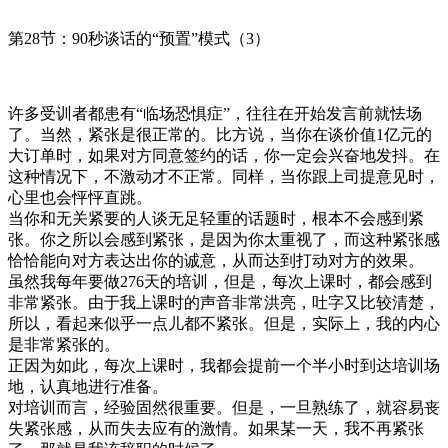
第28节：90秒谈话的“预置”模式（3）
许多受训者都患有“临场恐惧症”，往往在开始发言前就怯场
了。当然，紧张是很正常的。比方说，当你在谈价值1亿元的
大订单时，如果对方同意签约的话，你一定会兴奋地发抖。在
这种情况下，不激动才不正常。同样，当你跟上司提意见时，
心里也会怦怦直跳。
当你和无关紧要的人谈无足轻重的话题时，根本不会感到紧
张。你之所以会感到紧张，是因为你太重视了，而这种紧张感
恰恰能向对方表达出你的诚意，从而达到打动对方的效果。
虽然我每年要做276天的培训，但是，每次上课时，都会感到
非常紧张。由于我上课时的声音非常洪亮，吐字又比较清楚，
所以，看起来似乎一点儿都不紧张。但是，实际上，我的内心
是非常紧张的。
正因为如此，每次上课时，我都会提前一个半小时到达培训场
地，认真地进行准备。
对培训而言，经验固然很重要。但是，一旦熟练了，就容易丧
失紧张感，从而失去应有的激情。如果某一天，我不再紧张