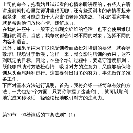
上司的命令，抱着姑且试试看的心情来听讲座的，有些人在听
讲座前就打心里觉得讲座很无聊，还有些受训者的表情看起来
很紧张，这可能是由于大家害怕老师的缘故。而我的看家本领
就是帮助他们放松心情、缓解压力。
在我的讲座中，一般不会出现文绉绉的怪话，也不会使用难以
理解的词语。当然，我每次都会针对不同的对象，选择不同的
内容和语言。
此外，如果单纯为了取悦受训者而放松对培训的要求，就会导
致培训现场过于散漫，这样一来，就会影响培训的效果，达不
到既定的目标。因此，在整个培训过程中，要遵守适度原则，
既能够帮助对方放松心情，吸引对方的注意力，又能够确保培
训从头至尾顺利进行。这需要付出很多的努力，事先做许多准
备工作。
下面对基本方法进行说明。首先，我将介绍一些简单有效的方
法，一共包括7个方面，只要你掌握了这些窍门，就可以顺利
地完成90秒谈话，轻轻松松地吸引对方的注意力。
第30节：90秒谈话的“7条法则”（1）