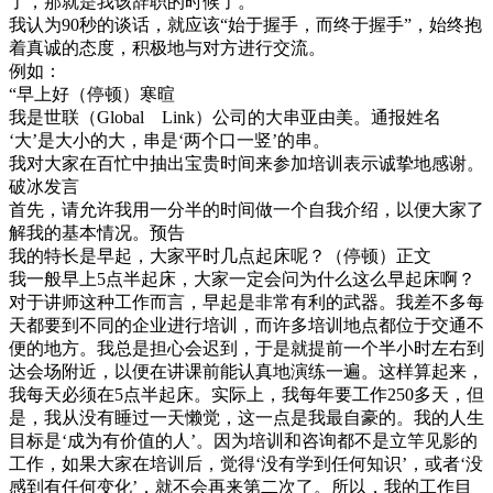
了，那就是我该辞职的时候了。
我认为90秒的谈话，就应该“始于握手，而终于握手”，始终抱
着真诚的态度，积极地与对方进行交流。
例如：
“早上好（停顿）寒暄
我是世联（Global Link）公司的大串亚由美。通报姓名
‘大’是大小的大，串是‘两个口一竖’的串。
我对大家在百忙中抽出宝贵时间来参加培训表示诚挚地感谢。
破冰发言
首先，请允许我用一分半的时间做一个自我介绍，以便大家了
解我的基本情况。预告
我的特长是早起，大家平时几点起床呢？（停顿）正文
我一般早上5点半起床，大家一定会问为什么这么早起床啊？
对于讲师这种工作而言，早起是非常有利的武器。我差不多每
天都要到不同的企业进行培训，而许多培训地点都位于交通不
便的地方。我总是担心会迟到，于是就提前一个半小时左右到
达会场附近，以便在讲课前能认真地演练一遍。这样算起来，
我每天必须在5点半起床。实际上，我每年要工作250多天，但
是，我从没有睡过一天懒觉，这一点是我最自豪的。我的人生
目标是‘成为有价值的人’。因为培训和咨询都不是立竿见影的
工作，如果大家在培训后，觉得‘没有学到任何知识’，或者‘没
感到有任何变化’，就不会再来第二次了。所以，我的工作目