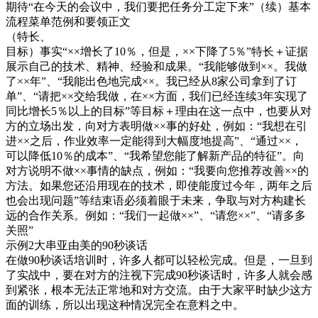
期待“在今天的会议中，我们要把任务分工定下来”（续）基本
流程菜单范例和要领正文
（特长、
目标）事实“××增长了10％，但是，××下降了5％”特长＋证据
展示自己的技术、精神、经验和成果。“我能够做到××。我做
了××年”、“我能出色地完成××。我已经从8家公司拿到了订
单”、“请把××交给我做，在××方面，我们已经连续3年实现了
同比增长5％以上的目标”等目标＋理由在这一点中，也要从对
方的立场出发，向对方表明做××事的好处，例如：“我想在引
进××之后，作业效率一定能得到大幅度地提高”、“通过××，
可以降低10％的成本”、“我希望您能了解新产品的特征”。向
对方说明不做××事情的缺点，例如：“我要向您推荐改善××的
方法。如果您还沿用现在的技术，即使能度过今年，两年之后
也会出现问题”等结束语必须着眼于未来，争取与对方构建长
远的合作关系。例如：“我们一起做××”、“请您××”、“请多多
关照”
示例2大串亚由美的90秒谈话
在做90秒谈话培训时，许多人都可以轻松完成。但是，一旦到
了实战中，要在对方的注视下完成90秒谈话时，许多人就会感
到紧张，根本无法正常地和对方交流。由于大家平时缺少这方
面的训练，所以出现这种情况完全在意料之中。