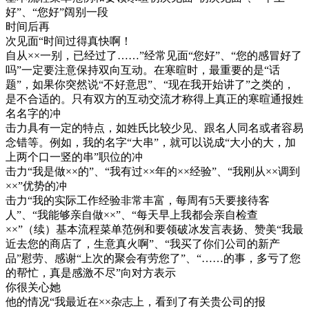
好”、“您好”阔别一段
时间后再
次见面“时间过得真快啊！
自从××一别，已经过了……”经常见面“您好”、“您的感冒好了
吗”一定要注意保持双向互动。在寒暄时，最重要的是“话
题”，如果你突然说“不好意思”、“现在我开始讲了”之类的，
是不合适的。只有双方的互动交流才称得上真正的寒暄通报姓
名名字的冲
击力具有一定的特点，如姓氏比较少见、跟名人同名或者容易
念错等。例如，我的名字“大串”，就可以说成“大小的大，加
上两个口一竖的串”职位的冲
击力“我是做××的”、“我有过××年的××经验”、“我刚从××调到
××”优势的冲
击力“我的实际工作经验非常丰富，每周有5天要接待客
人”、“我能够亲自做××”、“每天早上我都会亲自检查
××”（续）基本流程菜单范例和要领破冰发言表扬、赞美“我最
近去您的商店了，生意真火啊”、“我买了你们公司的新产
品”慰劳、感谢“上次的聚会有劳您了”、“……的事，多亏了您
的帮忙，真是感激不尽”向对方表示
你很关心她
他的情况“我最近在××杂志上，看到了有关贵公司的报