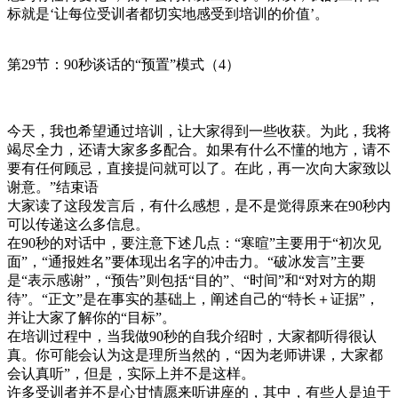
标就是‘让每位受训者都切实地感受到培训的价值’。
第29节：90秒谈话的“预置”模式（4）
今天，我也希望通过培训，让大家得到一些收获。为此，我将
竭尽全力，还请大家多多配合。如果有什么不懂的地方，请不
要有任何顾忌，直接提问就可以了。在此，再一次向大家致以
谢意。”结束语
大家读了这段发言后，有什么感想，是不是觉得原来在90秒内
可以传递这么多信息。
在90秒的对话中，要注意下述几点：“寒暄”主要用于“初次见
面”，“通报姓名”要体现出名字的冲击力。“破冰发言”主要
是“表示感谢”，“预告”则包括“目的”、“时间”和“对对方的期
待”。“正文”是在事实的基础上，阐述自己的“特长＋证据”，
并让大家了解你的“目标”。
在培训过程中，当我做90秒的自我介绍时，大家都听得很认
真。你可能会认为这是理所当然的，“因为老师讲课，大家都
会认真听”，但是，实际上并不是这样。
许多受训者并不是心甘情愿来听讲座的，其中，有些人是迫于