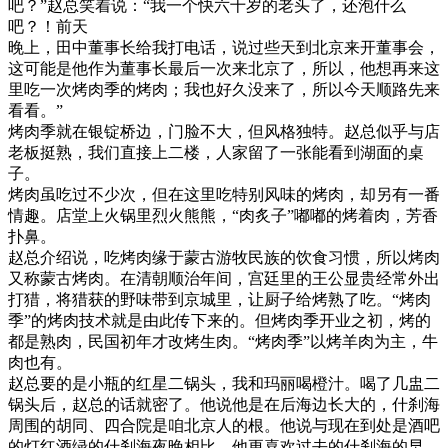
吧？”赵总笑着说：“我一个快六十岁的老头了，还泡什么
吧？！前天
晚上，田中董事长给我打电话，说过些天到北京来开董事会，
这可能是他作为董事长最后一次来北京了，所以，他想再来这
里吃一次烤肉季的烤肉；我也好久没来了，所以今天顺路先来
看看。”
烤肉季就在银锭桥边，门脸不大，但风格独特。赵总似乎与店
老板挺熟，我们直接上二楼，人家留了一张能看到湖面的桌
子。
烤肉虽吃过不少次，但在这里吃特别风味的烤肉，却另有一番
情趣。店堂上火锅里烈火熊熊，“肉炙子”嘟嘟的烤着肉，芳香
扑鼻。
赵总介绍说，吃烤肉缘于蒙古游牧民族的饮食习惯，所以烤肉
又称蒙古烤肉。在清朝顺治年间，宫廷里的王公显贵经常外出
打猎，将猎获的野味带到京城里，让厨子给烤熟了吃。“烤肉
季”的烤肉技术就是由此传下来的。但烤肉季开业之初，烤的
都是熟肉，民国初年才改烤生肉。“烤肉季”以烤羊肉为主，牛
肉也有。
赵总要的是小瓶的红星二锅头，我和玛丽喝橙汁。喝了几盅二
锅头后，赵总的话就密了。他说他是在后海边长大的，什刹海
周围的胡同、四合院是咱北京人的根。他说与现在到处是酒吧
的灯红酒绿的什刹海夜晚相比，他更喜欢过去的什刹海的早