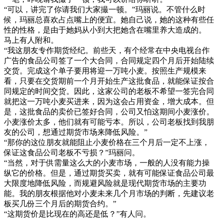
“可以，讲完了你请我们大家撮一顿。”玛丽说。不管什么时
候，玛丽总喜欢占点嘴上的便宜。她自己说，她的这种有些任
性的性格，是由于她妈从小到大把她含在嘴里养大造成的。
马上有人附和。
“我这朋友专作期货经纪。前些天，有个经常在中央电视台作
广告的食品公司签了一个大合同，合同规定四个月后开始陆续
交货。完成这个单子要用将迎一万吨小麦。按照生产规模来
看，只要在交货期前一个月开始生产这批食品，就能保证按合
同规定的时间交货。因此，这家公司的老板不希望一签完合同
就把这一万吨小麦买进来，因为这会占用资金，增大成本。但
是，这批食品的卖价已签好合同，公司又怕这期间小麦涨价。
小麦涨价太多，他们就有可能亏本。所以，公司老板找到我朋
友的公司，想通过期货市场来降低风险。”
“那你的这位朋友就能阻止小麦价格在三个月后一定不上涨，
保证这食品公司老板不亏损？”玛丽问。
“当然，对于供需量这么大的小麦市场，一般的人没有能力操
纵它的价格。但是，通过期货买卖，就有可能保证食品公司最
大限度地降低风险，而规避风险就是现代期货市场的主要功
能。我的朋友根据他对小麦未来几个月市场的判断，先建议老
板买几份三个月后的期货合约。”
“这期货价是比现在的高还是低？”有人问。