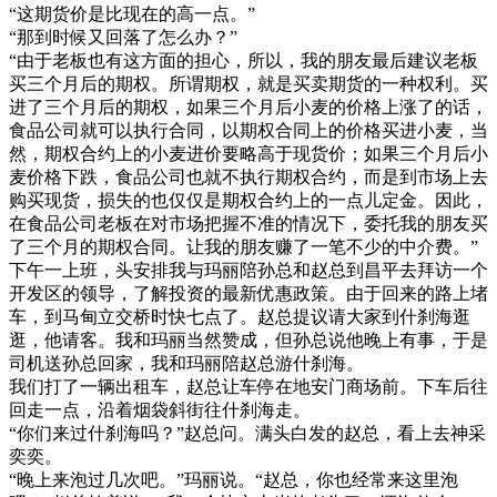
“这期货价是比现在的高一点。”
“那到时候又回落了怎么办？”
“由于老板也有这方面的担心，所以，我的朋友最后建议老板
买三个月后的期权。所谓期权，就是买卖期货的一种权利。买
进了三个月后的期权，如果三个月后小麦的价格上涨了的话，
食品公司就可以执行合同，以期权合同上的价格买进小麦，当
然，期权合约上的小麦进价要略高于现货价；如果三个月后小
麦价格下跌，食品公司也就不执行期权合约，而是到市场上去
购买现货，损失的也仅仅是期权合约上的一点儿定金。因此，
在食品公司老板在对市场把握不准的情况下，委托我的朋友买
了三个月的期权合同。让我的朋友赚了一笔不少的中介费。”
下午一上班，头安排我与玛丽陪孙总和赵总到昌平去拜访一个
开发区的领导，了解投资的最新优惠政策。由于回来的路上堵
车，到马甸立交桥时快七点了。赵总提议请大家到什刹海逛
逛，他请客。我和玛丽当然赞成，但孙总说他晚上有事，于是
司机送孙总回家，我和玛丽陪赵总游什刹海。
我们打了一辆出租车，赵总让车停在地安门商场前。下车后往
回走一点，沿着烟袋斜街往什刹海走。
“你们来过什刹海吗？”赵总问。满头白发的赵总，看上去神采
奕奕。
“晚上来泡过几次吧。”玛丽说。“赵总，你也经常来这里泡