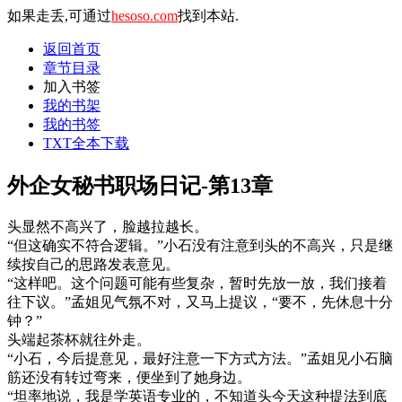
如果走丢,可通过
hesoso.com
找到本站.
返回首页
章节目录
加入书签
我的书架
我的书签
TXT全本下载
外企女秘书职场日记-第13章
头显然不高兴了，脸越拉越长。
“但这确实不符合逻辑。”小石没有注意到头的不高兴，只是继
续按自己的思路发表意见。
“这样吧。这个问题可能有些复杂，暂时先放一放，我们接着
往下议。”孟姐见气氛不对，又马上提议，“要不，先休息十分
钟？”
头端起茶杯就往外走。
“小石，今后提意见，最好注意一下方式方法。”孟姐见小石脑
筋还没有转过弯来，便坐到了她身边。
“坦率地说，我是学英语专业的，不知道头今天这种提法到底