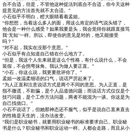
合不合适，但是，不管他这种提法到底合不合适，你今天这种
提意见的方法首先就不太合适。”
小石似乎不明白，瞪大眼睛看着孟姐。
“你想想，当着这么多人的面，用这么肯定的语气说头错了，
他会是一种什么感受？如果我要是头，我会觉得你就跟直接骂
我‘无知’一样。所以，即使你的意见是对的，他又能接受
吗？”
“对不起，我实在没那个意思。”
小石似乎有点知道自己错在什么地方了。
“但是，我这个人生来就是这么个性格，有什么说什么，不会
装假，不会拐弯抹角。我认为做人要正直。”
“小石，你这么说，我更要批评你了。”
孟姐一改温柔细语的口气，说话严厉起来了。
“为人正直和注意说话方式是两个不同的意思。为人正直，是
指不撒谎，不欺骗，是个人品道德问题；而说话方式仅仅是个
技巧问题，是个工作方法问题，两者不能混为一谈。你这是为
自己找借口。”
小石不说话了，但她那神态还不服气，似乎是说自己直来直去
的性格是天生的，没办法改变。
“我们是职业秘书，就要用职业秘书的标准要求自己。职业秘
书是什么？职业秘书和职业运动一样。人都会走路，而且从小