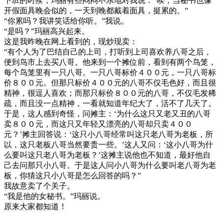
下班的时候，玛丽有些闷闷不乐地对我说：“唉，当秘书也像
开假面具晚会似的，一天到晚都戴着面具，挺累的。”
“你累吗？我讲笑话给你听。”我说。
“是吗？”玛丽高兴起来。
这是我昨晚在网上看到的，现炒现卖：
“有个人为了巴结自己的上司，打听到上司喜欢养八哥之后，
便到鸟市上去买八哥。他来到一个摊位前，看到有两个鸟笼，
每个鸟笼里有一只八哥。一只八哥标价４００元，一只八哥标
价８００元。但那只标价４００元的八哥不仅毛色好，而且很
精神，很逗人喜欢；而那只标价８００元的八哥，不仅毛发稀
疏，而且没一点精神，一看就知道年纪大了，活不了几天了。
于是，这人感到奇怪，问摊主：‘为什么这只又老又丑的八哥
卖８００元，而这只又年轻又漂亮的八哥却只卖４００
元？’摊主回答说：‘这只小八哥经常叫这只老八哥为老板，所
以，这只老板八哥当然要贵一些。’这人又问：‘这小八哥为什
么要叫这只老八哥为老板？’这摊主说他也不知道，最好他自
己去问那只小八哥。于是这人问小八哥为什么要叫老八哥为老
板，你猜这只小八哥是怎么回答的吗？”
我故意卖了个关子。
“我是他的女秘书。”玛丽说。
原来大家都知道！