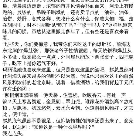
晨。清晨海边走走，浓郁的市井风情会扑面而来。河沿上有慢
跑的、晨练的、吊嗓子唱戏的，还有卖早点的：油饼、油条、
煎饼、炒肝，各式各样，想吃什么有什么，保准大饱口福。走
在胡同里，时不时能听见“吃了吗？”“您干吗去？”这样地道京
味儿的问候。虽然从这里搬走多年了，但有空还是喜欢来看
看。
“过些天，你们要愿意，我带你们来吃这里的爆肚张，前海边
东北岸的‘爆肚张’。那张老爷子性情很倔，每天烧饼和爆肚从
不多做，就卖那么一点点，外间屋只能放下两张桌子，四把凳
子，吃不上是你运气不好。”
玛丽说她也喜欢来这里，但只是喜欢这里的酒吧。赵总显然对
什刹海边越来越多的酒吧不以为然。他说他只喜欢这里的自然
风景和浓郁的老北京味。说着，借着酒劲，给我们背起了元代
许有壬的词：
“柳梢烟重滴春娇，傍天桥，住雪桡。吹暖香云，何处一声
箫？天上寒宫阙近，金晃朗，翠山尧。谁家花外酒旗高？故相
招，尽飘摇。我政悠然，云水永今朝。休道斜街风物好，才去
此，便尘嚣。”
赵总底气虽然不是很足，但抑扬顿挫的韵味还是出来了。念完
词，赵总问：“知道这是一种什么境界吗？”
我点点头。