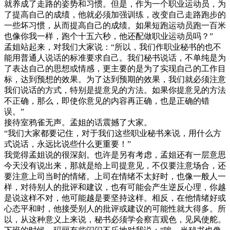
就养成了走路的姿势和习惯。但是，作为一个职业运动员，为
了提高自己的成绩，他就必须加强训练，改变自己走路跑步的
一些坏习惯，从而提高自己的成绩。如果短跑运动员跑一百米
也像你我一样，跑个十五六秒，他还配做职业运动员吗？”
孟姐站起来，对我们大家说：“所以，我们作职业秘书的也不
能用普通人说话的标准要求自己。我们秘书说话，不单纯是为
了表达自己的思想或情感，更主要的是为了实现自己的工作目
标，达到预想的效果。为了达到预期的效果，我们就必须注意
我们说话的方式，特别是提意见的方法。如果你提意见的方法
不正确，那么，即使你意见的内容再正确，也是正确的错
误。”
接待室鸦雀无声。孟姐的话震撼了大家。
“我们大家都要记住，对于我们这些职业秘书来说，用什么方
式说话，永远比说些什么更重要！”
我觉得孟姐说的很深刻。也许是另有考虑，孟姐还有一层意思
今天没有说出来，那就是给上司提意见，不仅要注意场合，还
要注意上司当时的情绪。上司在情绪不太好时，也像一般人一
样，对待别人的批评和建议，也有可能会产生逆反心理，你越
是说这样不对，他可能越是要坚持这样。相反，在他情绪好或
心态平和时，他接受别人的批评或建议的可能性就大得多。所
以，从这种意义上来说，秘书必须学会察言观色，见风使舵。